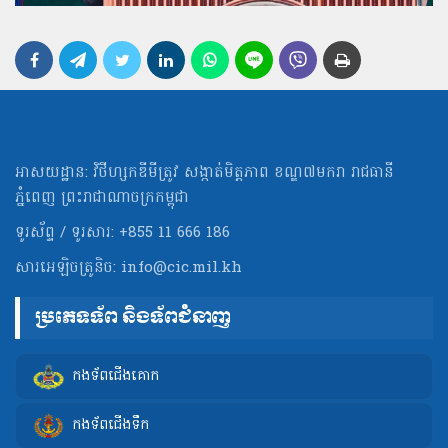
អាសយដ្ឋាន: វិថីហ្សកឌីមីត្រូវ សង្កាត់មិត្ដភាព ខណ្ឌ៧មករា រាជធានី
ភ្នំពេញ ព្រះរាជាណាចក្រកម្ពុជា
ទូរស័ព្ទ / ទូរសារ: +855 11 666 186
សារអេឡិចត្រូនិច:
info@cic.mil.kh
ប្រភេទទ័ព និងទ័ពជំនាញ
កងទ័ពជើងគោក
កងទ័ពជើងទឹក