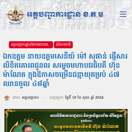
អគ្គបញ្ជាការដ្ឋាននៃកងយោធពលខេមរភូមិន្ទ
ព័ត៌មានជាតិ
ឯកឧត្ដម នាយឧត្តមសេនីយ៍ ម៉ៅ សុផាន់ ផ្ញើសារ
លិខិតគោរពជូនពរ សម្តេចមហាបវរធិបតី ហ៊ុន
ម៉ាណែត ក្នុងឱកាសចម្រើនជន្មាយុគម្រប់ ៤៧
ឈានចូល ៤៨ឆ្នាំ
ដោយ
អគ្គបញ្ជាការ
ចេញផ្សាយ
ថ្ងៃទី 18 ខែ តុលា ឆ្នាំ 2024