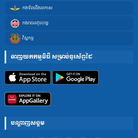
កងទ័ពជើងអាកាស
កងរាជអាវុធហត្ថ
វិស្វកម្ម
ទាញយកកម្មវិធី សម្រាប់ទូរស័ព្ទដៃ
បណ្តាញសង្គម