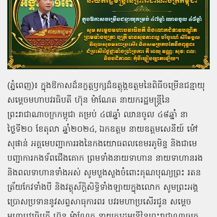
(ភ្នំពេញ)៖ ក្នុងឱកាសដ៏នក្ខត្តឫក្សដ៏ឧត្ដុង្គឧត្ដមនៃពិធីចម្រើនជន្មាយុ
សម្តេចមហាបវរធិបតី ហ៊ុន ម៉ាណែត នាយករដ្ឋមន្រ្តីនៃ
ព្រះរាជាណាចក្រកម្ពុជា គម្រប់ ៤៧ឆ្នាំ ឈានចូល ៤៨ឆ្នាំ នា
ថ្ងៃទី២០ ខែតុលា ឆ្នាំ២០២៤, ឯកឧត្ដម នាយឧត្តមសេនីយ៍ ម៉ៅ
សុផាន់ អគ្គមេបញ្ជាការរងនៃកងយោធពលខេមរភូមិន្ទ និងជាមេ
បញ្ជាការកងទ័ពជើងគោក ព្រមទាំងនាយទាហាន នាយទាហានរង
និងពលទាហានទាំងអស់ សូមបួងសួងចំពោះគុណបុណ្យព្រះ រតន
ត្រ័យកែវទាំងបី និងវត្ថុស័ក្តិសិទ្ធិទាំងឡាយក្នុងលោក សូមព្រះអង្គ
ប្រោសប្រទាននូវសព្ទសាធុការពរ បវរមហាប្រសើរជូន សម្ដេច
មហាបវរធិបតី ហ៊ុន ម៉ាណែត នាយករដ្ឋមន្ត្រីនៃព្រះរាជាណាចក្រ