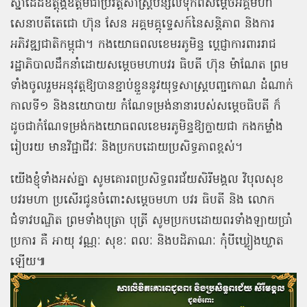
ស្នាដៃដ៏ឧត្តុង្គឧត្តមជាប្រវត្តិសាស្ត្របន្សល់ទុកពីសម្ដេចអគ្គមហា
សេនាបតីតេជោ ហ៊ុន សែន អគ្គមគ្គុទ្ទេសក៍នៃសន្តិភាព និងការ
អភិវឌ្ឍជាតិកម្ពុជា។ កងយោធពលខេមរភូមិន្ទ ប្តេជ្ញាការពាររាជ
រដ្ឋាភិបាលដឹកនាំដោយសម្តេចមហាបវរ ធិបតី ហ៊ុន ម៉ាណែត ព្រម
ទាំងចូលរួមអនុវត្តឱ្យបានខ្ជាប់ខ្ជួននូវយុទ្ធសាស្ត្របញ្ចកោណ ដំណាក់
កាលទី១ និងនយោបាយ កំណែទម្រង់នានារបស់សម្តេចធិបតី ក៏
ដូចជាកំណែទម្រង់កងយោធពលខេមរភូមិន្ទឱ្យក្លាយជា កងកម្លាំង
រៀបរយ មានវិជ្ជាជីវៈ និងប្រកបដោយប្រសិទ្ធភាពខ្ពស់។
យើងខ្ញុំទាំងអស់គ្នា សូមគោរពប្រសិទ្ធពរជ័យសិរីមង្គល វិបុលសុខ
បវរមហា ប្រសើរជូនចំពោះសម្តេចមហា បវរ ធិបតី និង លោក
ជំទាវបណ្ឌិត ព្រមទាំងបុត្រា បុត្រី សូមប្រកបដោយពរទាំងឡាយប្រាំ
ប្រការ គឺ អាយុ វណ្ណៈ សុខៈ ពលៈ និងបដិភាណៈ កុំបីឃ្លៀងឃ្លាត
ឡើយ៕