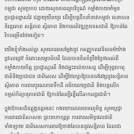
កម្ពុជា សូមប្រកប ដោយសុខភាពល្អបរិបូណ៌ កម្លាំងកាយមាំមួន
ប្រាជ្ញាឈ្លាសវៃ ជន្មាយុយឺនយូរ ដើម្បីបន្តដឹកនាំនាវាកម្ពុជា ធានាបាន
និរន្តរភាព សន្តិភាព ស្ថិរភាព និងការអភិវឌ្ឍប្រទេសជាតិ ឱ្យកាន់តែ
រីកចម្រើនថែមទៀត។
យើងខ្ញុំទាំងអស់គ្នា សូមគោរពសម្តែងនូវ កតញ្ញូកតវេទិតាធម៌យ៉ាង
ជ្រាលជ្រៅ ចំពោះសម្ដេចធិបតី ដែលបានខិតខំប្រឹងប្រែងអស់ពី
កម្លាំងកាយចិត្ត ប្រាជ្ញាស្មារតី និងជម្នះរាល់ឧបសគ្គ ដើម្បីបុព្វហេតុ
ជាតិនិងប្រជាជន ជាពិសេស ដើម្បីថែរក្សាឱ្យបានគង់វង្សនូវសន្តិភាព
ស្ថិរភាព ការពារបូរណភាពទឹកដី អធិបតេយ្យជាតិ និងបន្តលើក
កម្ពស់កិត្យានុភាពជាតិ ឱ្យកាន់តែល្បីរន្ទឺលើឆាកអន្តរជាតិ។
ក្នុងឱកាសដ៏ឧត្តុង្គឧត្តមនេះ កងយោធពលខេមរភូមិន្ទ សូមប្តេជ្ញា
ការពារជាតិសាសនា ព្រះមហាក្សត្រ ការពារសមិទ្ធផលជាតិ
ទាំងឡាយ ជាពិសេសការពារឱ្យខាងតែបាននូវសន្តិភាព ដែលជា