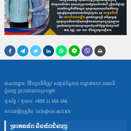
អាសយដ្ឋាន: វិថីហ្សកឌីមីត្រូវ សង្កាត់មិត្ដភាព ខណ្ឌ៧មករា រាជធានី
ភ្នំពេញ ព្រះរាជាណាចក្រកម្ពុជា
ទូរស័ព្ទ / ទូរសារ: +855 11 666 186
សារអេឡិចត្រូនិច:
info@cic.mil.kh
ប្រភេទទ័ព និងទ័ពជំនាញ