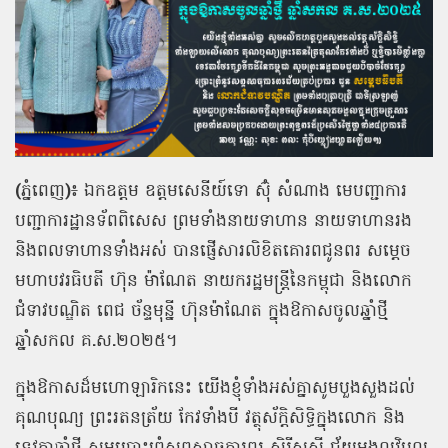
(
ភ្នំពេញ
)
៖
ឯកឧត្ដម
ឧត្តមសេនីយ៍ទោ
ស៊ុំ
សំណាង
មេបញ្ជាការ
បញ្ជាការដ្ឋានទ័ពពិសេស
ព្រមទាំងនាយទាហាន
នាយទាហានរង
និងពលទាហានទាំងអស់ បានផ្ញើសារលិខិតគោរពជូនពរ
សម្តេច
មហាបវរធិបតី
ហ៊ុន
ម៉ាណែត
នាយករដ្ឋមន្រ្តីនៃកម្ពុជា
និងលោក
ជំទាវបណ្ឌិត
ពេជ
ច័ន្ទមុន្នី
ហ៊ុនម៉ាណែត
ក្នុងឱកាសចូលឆ្នាំថ្មី
ឆ្នាំសកល
គ
.
ស
.
២០២៥។
ក្នុងឱកាសដ៏មហោឡារិកនេះ
យើងខ្ញុំទាំងអស់គ្នាសូមបួងសួងដល់
គុណបុណ្យ
ព្រះរតនត្រ័យ
កែវទាំងបី
វត្ថុស័ក្ដិសិទ្ធិក្នុងលោក
និង