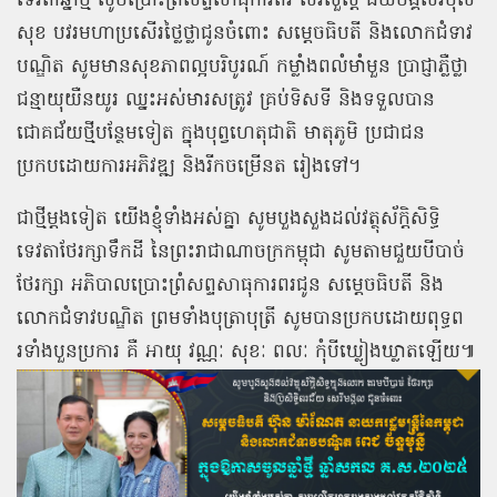
ទេវតាឆ្នាំថ្មី
សូមប្រោះព្រំសព្ទសាធុការពរ
សិរីសួស្ដី
ជ័យមង្គលវិបុល
សុខ
បវរមហាប្រសើរថ្លៃថ្លាជូនចំពោះ
សម្ដេចធិបតី
និងលោកជំទាវ
បណ្ឌិត
សូមមានសុខភាពល្អបរិបូរណ៍
កម្លាំងពលំមាំមួន
ប្រាជ្ញាភ្លឺថ្លា
ជន្មាយុយឺនយូរ
ឈ្នះអស់មារសត្រូវ
គ្រប់ទិសទី
និងទទួលបាន
ជោគជ័យថ្មីបន្ថែមទៀត
ក្នុងបុព្វហេតុជាតិ
មាតុភូមិ
ប្រជាជន
ប្រកបដោយការអភិវឌ្ឍ
និងរីកចម្រើនត
រៀងទៅ។
ជាថ្មីម្ដងទៀត
យើងខ្ញុំទាំងអស់គ្នា
សូមបួងសួងដល់វត្ថុស័ក្តិសិទ្ធិ
ទេវតាថែរក្សាទឹកដី
នៃព្រះរាជាណាចក្រកម្ពុជា
សូមតាមជួយបីបាច់
ថែរក្សា
អភិបាលប្រោះព្រំសព្ទសាធុការពរជូន
សម្ដេចធិបតី
និង
លោកជំទាវបណ្ឌិត
ព្រមទាំងបុត្រាបុត្រី
សូមបានប្រកបដោយពុទ្ធព
រទាំងបួនប្រការ
គឺ
អាយុ
វណ្ណៈ
សុខៈ
ពលៈ
កុំបីឃ្លៀងឃ្លាតឡើយ៕