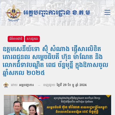
ព័ត៌មានជាតិ
សារជូនពរ
ឧត្តមសេនីយ៍ទោ ស៊ុំ សំណាង ផ្ញើសារលិខិត
គោរពជូនពរ សម្ដេចធិបតី ហ៊ុន ម៉ាណែត និង
លោកជំទាវបណ្ឌិត ពេជ ច័ន្ទមុន្នី ក្នុងឱកាសចូល
ឆ្នាំសកល ២០២៥
ដោយ
អគ្គបញ្ជាការ
ចេញផ្សាយ
ថ្ងៃទី 29 ខែ ធ្នូ ឆ្នាំ 2024