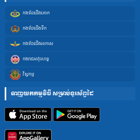
កងទ័ពជើងគោក
កងទ័ពជើងទឹក
កងទ័ពជើងអាកាស
កងរាជអាវុធហត្ថ
វិស្វកម្ម
ទាញយកកម្មវិធី សម្រាប់ទូរស័ព្ទដៃ