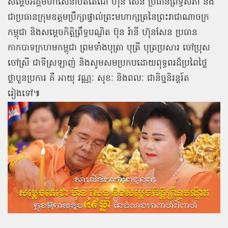
សម្ដេចអគ្គមហាសេនាបតីតេជោ ហ៊ុន សែន ប្រធានព្រឹទ្ធសភា និង
ជាប្រធានក្រុមឧត្តមប្រឹក្សាផ្ទាល់ព្រះមហាក្សត្រនៃព្រះរាជាណាចក្រ
កម្ពុជា និងសម្ដេចកិត្តិព្រឹទ្ធបណ្ឌិត ប៊ុន រ៉ានី ហ៊ុនសែន ប្រធាន
កាកបាទក្រហមកម្ពុជា ព្រមទាំងបុត្រា បុត្រី បុត្រប្រសារ ចៅប្រុស
ចៅស្រី ជាទីស្រឡាញ់ និងសូមសមប្រកបដោយពុទ្ធពរដ៏ប្រពៃថ្លៃ
ថ្លាបួនប្រការ គឺ អាយុ វណ្ណៈ សុខៈ និងពលៈ ជានិច្ចនិរន្តរ៍ត
រៀងទៅ៕