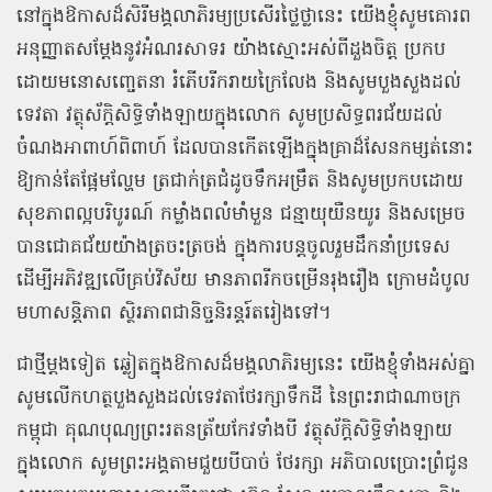
នៅក្នុងឱកាសដ៏សិរីមង្គលាភិរម្យប្រសើរថ្លៃថ្លានេះ យើងខ្ញុំសូមគោរព
អនុញ្ញាតសម្តែងនូវអំណរសាទរ យ៉ាងស្មោះអស់ពីដួងចិត្ត ប្រកប
ដោយមនោសញ្ចេតនា រំភើបរីករាយក្រៃលែង និងសូមបួងសួងដល់
ទេវតា វត្ថុស័ក្តិសិទ្ធិទាំងឡាយក្នុងលោក សូមប្រសិទ្ធពរជ័យដល់
ចំណងអាពាហ៍ពិពាហ៍ ដែលបានកើតឡើងក្នុងគ្រាដ៏សែនកម្សត់នោះ
ឱ្យកាន់តែផ្អែមល្ហែម ត្រជាក់ត្រជំដូចទឹកអម្រឹត និងសូមប្រកបដោយ
សុខភាពល្អបរិបូរណ៍ កម្លាំងពលំមាំមួន ជន្មាយុយឺនយូរ និងសម្រេច
បានជោគជ័យយ៉ាងត្រចះត្រចង់ ក្នុងការបន្តចូលរួមដឹកនាំប្រទេស
ដើម្បីអភិវឌ្ឍលើគ្រប់វិស័យ មានភាពរីកចម្រើនរុងរឿង ក្រោមដំបូល
មហាសន្តិភាព ស្ថិរភាពជានិច្ចនិរន្តរ៍តរៀងទៅ។
ជាថ្មីម្តងទៀត ឆ្លៀតក្នុងឱកាសដ៏មង្គលាភិរម្យនេះ យើងខ្ញុំទាំងអស់គ្នា
សូមលើកហត្ថបួងសួងដល់ទេវតាថែរក្សាទឹកដី នៃព្រះរាជាណាចក្រ
កម្ពុជា គុណបុណ្យព្រះរតនត្រ័យកែវទាំងបី វត្ថុស័ក្តិសិទ្ធិទាំងឡាយ
ក្នុងលោក សូមព្រះអង្គតាមជួយបីបាច់ ថែរក្សា អភិបាលប្រោះព្រំជូន