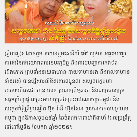
(ភ្នំពេញ)៖ ឯកឧត្តម នាយឧត្តមសេនីយ៍ ម៉ៅ សុផាន់ អគ្គមេបញ្ជា
ការរងនៃកងយោធពលខេមរភូមិន្ទ និងជាមេបញ្ជាការកងទ័ព
ជើងគោក ព្រមទាំងនាយទាហាន នាយទាហានរង និងពលទាហាន
ទាំងអស់ បានផ្ញើសារលិខិតគោរពជូនពរ សម្ដេចអគ្គមហា
សេនាបតីតេជោ ហ៊ុន សែន ប្រធានព្រឹទ្ធសភា និងជាប្រធានក្រុម
ឧត្តមប្រឹក្សាផ្ទាល់ព្រះមហាក្សត្រនៃព្រះរាជាណាចក្រកម្ពុជា និង
សម្ដេចកិត្តិព្រឹទ្ធបណ្ឌិត ប៊ុន រ៉ានី ហ៊ុនសែន ប្រធានកាកបាទក្រហម
កម្ពុជា ក្នុងឱកាសខួប៤៩ឆ្នាំ នៃចំណងអាពាហ៍ពិពាហ៍ ដែលប្រព្រឹត្ត
ទៅនៅថ្ងៃទី៥ ខែមករា ឆ្នាំ២០២៥។