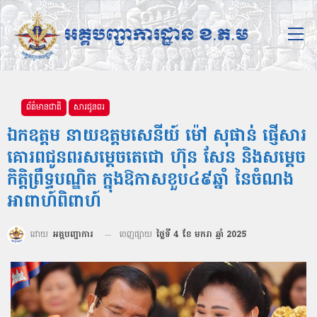
ព័ត៌មានជាតិ
សារជូនពរ
ឯកឧត្តម នាយឧត្តមសេនីយ៍ ម៉ៅ សុផាន់ ផ្ញើសារ
គោរពជូនពរសម្តេចតេជោ ហ៊ុន សែន និងសម្តេច
កិត្តិព្រឹទ្ធបណ្ឌិត ក្នុងឱកាសខួប៤៩ឆ្នាំ នៃចំណង
អាពាហ៍ពិពាហ៍
ដោយ
អគ្គបញ្ជាការ
ចេញផ្សាយ
ថ្ងៃទី 4 ខែ មករា ឆ្នាំ 2025