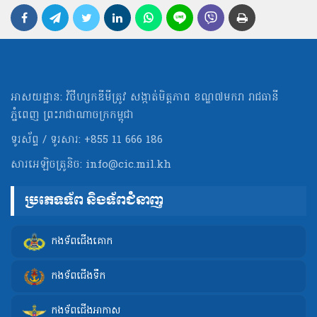
អាសយដ្ឋាន: វិថីហ្សកឌីមីត្រូវ សង្កាត់មិត្ដភាព ខណ្ឌ៧មករា រាជធានី
ភ្នំពេញ ព្រះរាជាណាចក្រកម្ពុជា
ទូរស័ព្ទ / ទូរសារ: +855 11 666 186
សារអេឡិចត្រូនិច:
info@cic.mil.kh
ប្រភេទទ័ព និងទ័ពជំនាញ
កងទ័ពជើងគោក
កងទ័ពជើងទឹក
កងទ័ពជើងអាកាស