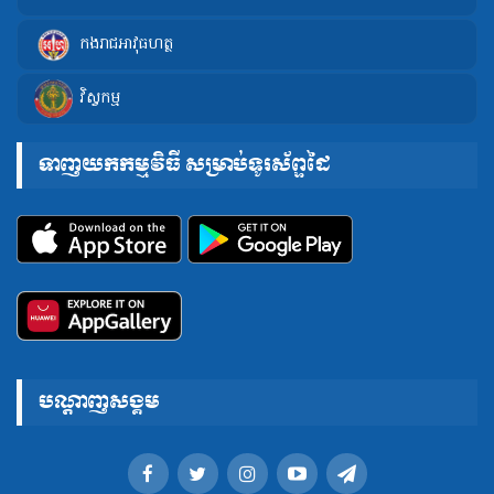
កងរាជអាវុធហត្ថ
វិស្វកម្ម
ទាញយកកម្មវិធី សម្រាប់ទូរស័ព្ទដៃ
បណ្តាញសង្គម