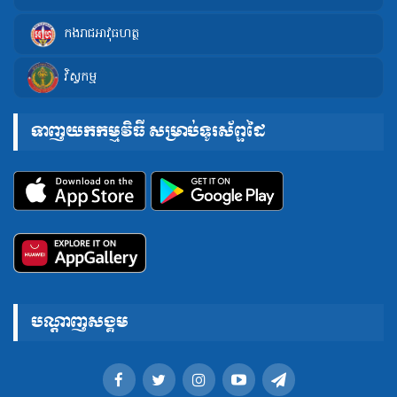
កងរាជអាវុធហត្ថ
វិស្វកម្ម
ទាញយកកម្មវិធី សម្រាប់ទូរស័ព្ទដៃ
បណ្តាញសង្គម