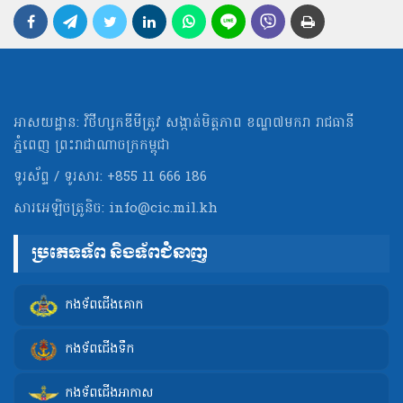
អាសយដ្ឋាន: វិថីហ្សកឌីមីត្រូវ សង្កាត់មិត្ដភាព ខណ្ឌ៧មករា រាជធានី
ភ្នំពេញ ព្រះរាជាណាចក្រកម្ពុជា
ទូរស័ព្ទ / ទូរសារ: +855 11 666 186
សារអេឡិចត្រូនិច:
info@cic.mil.kh
ប្រភេទទ័ព និងទ័ពជំនាញ
កងទ័ពជើងគោក
កងទ័ពជើងទឹក
កងទ័ពជើងអាកាស