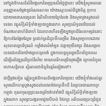
នៅក្នុងឱកាសដ៏សិរីមង្គលាភិរម្យប្រសើរថ្លៃថ្លានេះ
យើងខ្ញុំសូមគោរព
អនុញ្ញាតសម្តែងនូវអំណរសាទរ
យ៉ាងស្មោះអស់ពីដួងចិត្ត
ប្រកប
ដោយមនោសញ្ចេតនា
រំភើបរីករាយក្រៃលែង
និងសូមបួងសួងដល់
ទេវតា
វត្ថុស័ក្តិសិទ្ធិទាំងឡាយក្នុងលោក
សូមប្រសិទ្ធពរជ័យដល់
ចំណងអាពាហ៍ពិពាហ៍
ដែលបានកើតឡើងក្នុងគ្រាដ៏សែនកម្សត់នោះ
ឱ្យកាន់តែផ្អែមល្ហែម
ត្រជាក់ត្រជំដូចទឹកអម្រឹត
និងសូមប្រកបដោយ
សុខភាពល្អបរិបូរណ៍
កម្លាំងពលំមាំមួន
ជន្មាយុយឺនយូរ
និងសម្រេច
បានជោគជ័យយ៉ាងត្រចះត្រចង់
ក្នុងការបន្តចូលរួមដឹកនាំប្រទេស
ដើម្បីអភិវឌ្ឍលើគ្រប់វិស័យ
មានភាពរីកចម្រើនរុងរឿង
ក្រោមដំបូល
មហាសន្តិភាព
ស្ថិរភាពជានិច្ចនិរន្តរ៍តរៀងទៅ។
ជាថ្មីម្តងទៀត
ឆ្លៀតក្នុងឱកាសដ៏មង្គលាភិរម្យនេះ
យើងខ្ញុំទាំងអស់គ្នា
សូមលើកហត្ថបួងសួងដល់ទេវតាថែរក្សាទឹកដី
នៃព្រះរាជាណាចក្រ
កម្ពុជា
គុណបុណ្យព្រះរតនត្រ័យកែវទាំងបី
វត្ថុស័ក្តិសិទ្ធិទាំងឡាយ
ក្នុងលោក
សូមព្រះអង្គតាមជួយបីបាច់
ថែរក្សា
អភិបាលប្រោះព្រំជូន