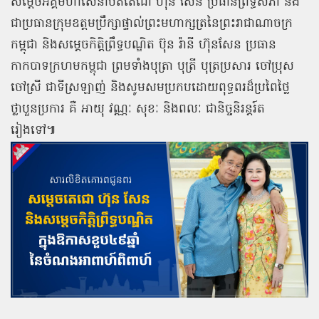
សម្ដេចអគ្គមហាសេនាបតីតេជោ
ហ៊ុន
សែន
ប្រធានព្រឹទ្ធសភា
និង
ជាប្រធានក្រុមឧត្តមប្រឹក្សាផ្ទាល់ព្រះមហាក្សត្រនៃព្រះរាជាណាចក្រ
កម្ពុជា
និងសម្ដេចកិត្តិព្រឹទ្ធបណ្ឌិត
ប៊ុន
រ៉ានី
ហ៊ុនសែន
ប្រធាន
កាកបាទក្រហមកម្ពុជា
ព្រមទាំងបុត្រា
បុត្រី
បុត្រប្រសារ
ចៅប្រុស
ចៅស្រី
ជាទីស្រឡាញ់
និងសូមសមប្រកបដោយពុទ្ធពរដ៏ប្រពៃថ្លៃ
ថ្លាបួនប្រការ
គឺ
អាយុ
វណ្ណៈ
សុខៈ
និងពលៈ
ជានិច្ចនិរន្តរ៍ត
រៀងទៅ៕