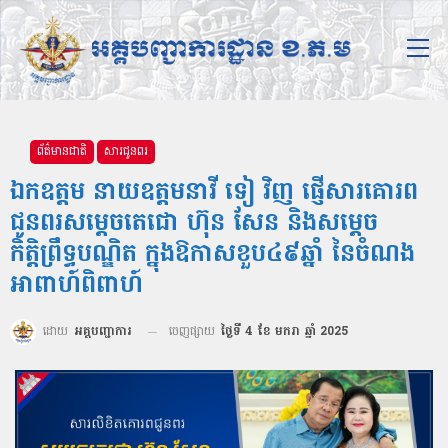
ព័ត៌មានជាតិ
សារជូនពរ
ឯកឧត្តម នាយឧត្ដមនាវី ទៀ វិញ ផ្ញើសារគោរព
ជូនពរសម្តេចតេជោ ហ៊ុន សែន និងសម្តេច
កិត្តិព្រឹទ្ធបណ្ឌិត ក្នុងឱកាសខួប៤៩ឆ្នាំ នៃចំណង
អាពាហ៍ពិពាហ៍
ដោយ
អគ្គបញ្ជាការ
ចេញផ្សាយ
ថ្ងៃទី 4 ខែ មករា ឆ្នាំ 2025