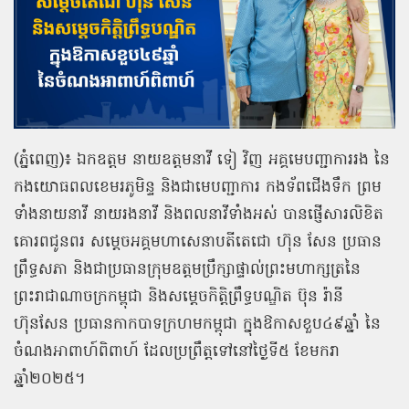
(
ភ្នំពេញ
)
៖
ឯកឧត្តម
នាយឧត្ដមនាវី
ទៀ
វិញ
អគ្គមេបញ្ជាការរង
នៃ
កងយោធពលខេមរភូមិន្ទ
និងជាមេបញ្ជាការ
កងទ័ពជើងទឹក
ព្រម
ទាំងនាយនាវី
នាយរងនាវី
និងពលនាវីទាំងអស់ បានផ្ញើសារលិខិត
គោរពជូនពរ
សម្ដេចអគ្គមហាសេនាបតីតេជោ
ហ៊ុន
សែន
ប្រធាន
ព្រឹទ្ធសភា
និងជាប្រធានក្រុមឧត្តមប្រឹក្សាផ្ទាល់ព្រះមហាក្សត្រនៃ
ព្រះរាជាណាចក្រកម្ពុជា
និងសម្ដេចកិត្តិព្រឹទ្ធបណ្ឌិត
ប៊ុន
រ៉ានី
ហ៊ុនសែន
ប្រធានកាកបាទក្រហមកម្ពុជា
ក្នុងឱកាសខួប៤៩ឆ្នាំ
នៃ
ចំណងអាពាហ៍ពិពាហ៍
ដែលប្រព្រឹត្តទៅនៅថ្ងៃទី៥
ខែមករា
ឆ្នាំ២០២៥។