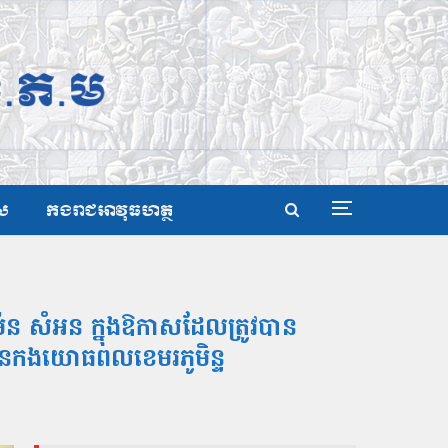
ស
កងរាជអាវុធហត្ថ
៉ែន សំអន ក្នុងឱកាសដែលត្រូវបាន
៥ នៃកងយោធពលខេមរភូមិន្ទ