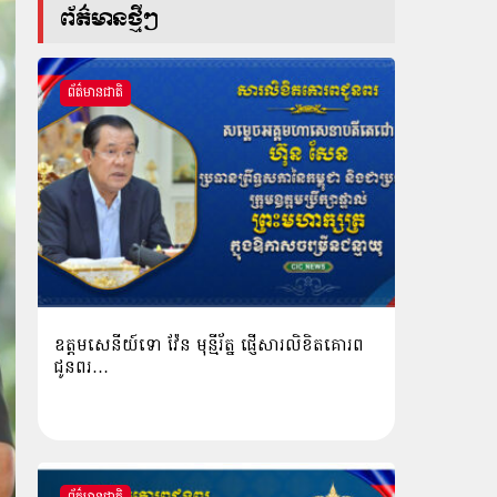
ព័ត៌មានថ្មីៗ
ព័ត៌មានជាតិ
ឧត្តមសេនីយ៍ទោ វ៉ែន មុន្មីរ័ត្ន ផ្ញើសារលិខិតគោរព
ជូនពរ…