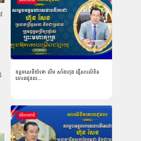
ព័ត៌មានជាតិ
្ម
ឧត្តមសេនីយ៍ទោ លីម​ សាំង​ហុង​ ផ្ញើសារលិខិត
៏
គោរពជូនពរ…
ង
ព័ត៌មានជាតិ