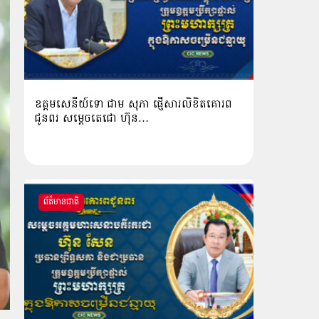
ឧត្តមសេនីយ៍ទោ ជាម សុភា ផ្ញើសារលិខិតគោរព
ជូនពរ សម្ដេចតេជោ ហ៊ុន…
ព័ត៌មានជាតិ