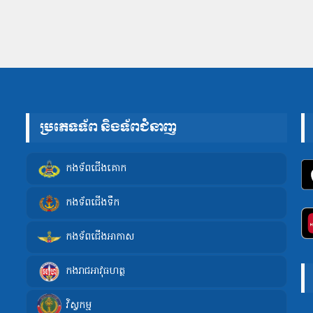
ប្រភេទទ័ព និងទ័ពជំនាញ
កងទ័ពជើងគោក
កងទ័ពជើងទឹក
កងទ័ពជើងអាកាស
កងរាជអាវុធហត្ថ
វិស្វកម្ម