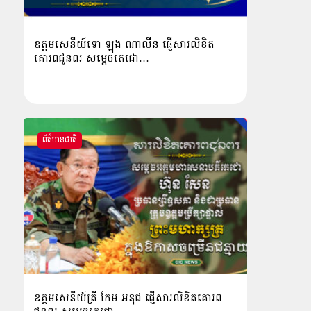
ឧត្ដមសេនីយ៍ទោ ឡុង ណាលីន ផ្ញើសារលិខិត
គោរពជូនពរ សម្ដេចតេជោ…
ព័ត៌មានជាតិ
ឧត្តមសេនីយ៍ត្រី កែម អនុជ ផ្ញើសារលិខិតគោរព