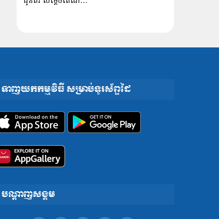
ជូនពរ សម្ដេចតេជោ…
ទាញយកកម្មវិធី សម្រាប់ទូរស័ព្ទដៃ
បណ្តាញសង្គម