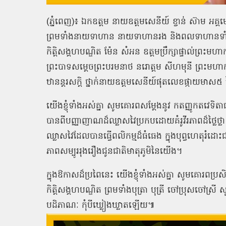
(ភ្នំពេញ)៖ ឯកឧត្ដម នាយឧត្តមសេនីយ៍ ខ្វាន់ ស៊ាម អគ្គ
ព្រមទាំងនាយទាហាន នាយទាហានរង និងពលទាហានទា
កិត្តិសង្គហបណ្ឌិត ម៉ែន សំអន ឧត្តមប្រឹក្សាផ្ទាល់ព្រះម
ព្រះបាទសម្តេចព្រះបរមនាថ នរោត្តម សីហមុនី ព្រះមហាក្សត
ឋានន្តរសក្តិ ថ្នាក់នាយឧត្តមសេនីយ៍ផុតលេខផ្កាយមា
យើងខ្ញុំទាំងអស់គ្នា សូមគោរពសម្តែងនូវ កតញ្ញូកតវេទិត
បានពីបញ្ញាញាណដ៏ឈ្លាសវៃប្រកបដោយគំរូវីរភាពដ៏ថ្លៃថ្លា 
ឈ្លាសវៃដែលបានធ្វើពលិកម្មដ៏ធំធេង ក្នុងបុព្វហេតុរំដោះជ
ភាពសម្បូររុងរឿងជូនជាតិមាតុភូមិនៃយើង។
ក្នុងឱកាសដ៏ប្រពៃនេះ យើងខ្ញុំទាំងអស់គ្នា សូមគោរពប្រ
កិត្តិសង្គហបណ្ឌិត ព្រមទាំងបុត្រា បុត្រី ចៅប្រុសចៅស
បដិភាណៈ កុំបីឃ្លៀងឃ្លាតឡើយ៕