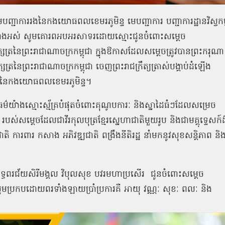
មេបញ្ជាការរងនៃកងយោធពលខេមរភូមិន្ទ មេបញ្ជាការ បញ្ជាការដ្ឋានវិស្វកម
ំងអស់ សូមគោរពអបអរសាទរដោយស្មោះជូនចំពោះសម្ដេច
ហាក្សត្រនៃព្រះរាជាណាចក្រកម្ពុជា ក្នុងឱកាសដែលសម្ដេចត្រូវបានព្រះករុណា
្រនៃព្រះរាជាណាចក្រកម្ពុជា ចេញព្រះរាជក្រឹត្យត្រាស់បង្គាប់ដំឡើង
ស៥ នៃកងយោធពលខេមរភូមិន្ទ។
ាធម៌យ៉ាងស្មោះស្ម័គ្របំផុតចំពោះគុណូបការៈ និងស្នាដៃធំៗដែលសម្រេច
របស់សម្ដេចដែលជាវីរកុលបុត្រខ្មែរស្នេហាជាតិមួយរូប និងជាមគ្គុទ្ទេសក៍ដ
ាតិ ការពារ កសាង អភិវឌ្ឍជាតិ ពង្រឹងនីតិរដ្ឋ នាំមកនូវសុខសន្តិភាព និ
សិទ្ធពរជ័យសិរីមង្គល វិបុលសុខ បវរមហាប្រសើរ
ជូនចំពោះសម្តេច
្រី សូមប្រកបដោយពរទាំងឡាយប្រាំប្រការគឺ អាយុ វណ្ណៈ សុខៈ ពលៈ និង