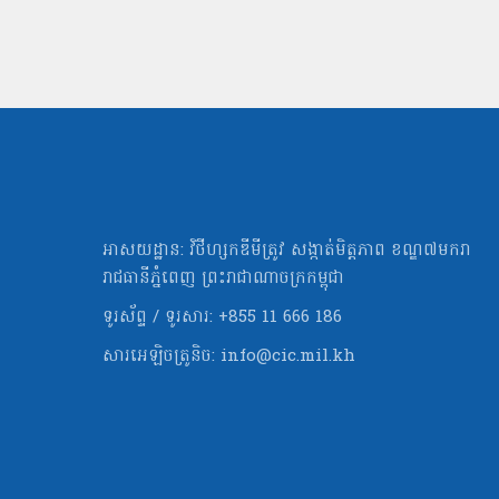
អាសយដ្ឋាន: វិថីហ្សកឌីមីត្រូវ សង្កាត់មិត្ដភាព ខណ្ឌ៧មករា
រាជធានីភ្នំពេញ ព្រះរាជាណាចក្រកម្ពុជា
ទូរស័ព្ទ / ទូរសារ: +855 11 666 186
សារអេឡិចត្រូនិច:
info@cic.mil.kh