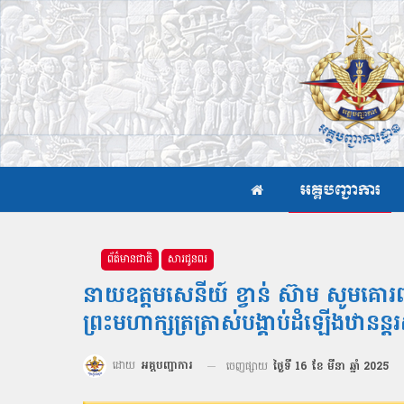
អគ្គបញ្ជាការ
ព័ត៌មានជាតិ
សារជូនពរ
នាយឧត្តមសេនីយ៍ ខ្វាន់ ស៊ាម សូមគោរ
ព្រះមហាក្សត្រត្រាស់បង្គាប់ដំឡើងឋាន
ដោយ
អគ្គបញ្ជាការ
ចេញផ្សាយ
ថ្ងៃទី 16 ខែ មីនា ឆ្នាំ 2025