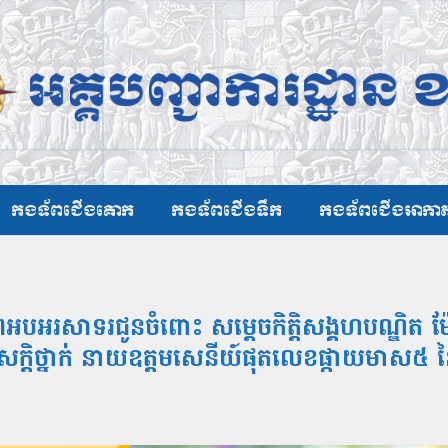
កងទ័ពជើងគោក
កងទ័ពជើងទឹក
កងទ័ពជើងអាកា
ពអបអរសាទរជូនចំពោះ សម្ដេចកិត្តិសង្គហបណ្ឌិត ម
ន្តរសក្តិថ្នាក់ នាយឧត្តមសេនីយ៍ផុតលេខផ្កាយមាស