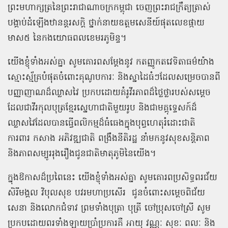
ព្រះមហាក្សត្រនៃព្រះរាជាណាចក្រកម្ពុជា ចេញព្រះរាជក្រឹត្យត្រាស់
បង្គាប់ដំឡើងឋានន្តរសក្តិ ថ្នាក់នាយឧត្តមសេនីយ៍ផុតលេខផ្កាយ
មាស៥ នៃកងយោធពលខេមរភូមិន្ទ។
យើងខ្ញុំទាំងអស់គ្នា សូមគោរពសម្តែងនូវ កតញ្ញូកតវេទិតាធម៌យ៉ាង
ស្មោះស្ម័គ្របំផុតចំពោះគុណូបការៈ និងស្នាដៃធំៗដែលសម្រេចបានពី
បញ្ញាញាណដ៏ឈ្លាសវៃ ប្រកបដោយគំរូវីរភាពដ៏ថ្លៃថ្លារបស់សម្ដេច
ដែលជាវីរកុលបុត្រខ្មែរស្នេហាជាតិមួយរូប និងជាមគ្គុទ្ទេសក៍ដ៏
ឈ្លាសវៃដែលបានធ្វើពលិកម្មដ៏ធំធេងក្នុងបុព្វហេតុរំដោះជាតិ
ការពារ កសាង អភិវឌ្ឍជាតិ ពង្រឹងនីតិរដ្ឋ នាំមកនូវសុខសន្តិភាព
និងភាពសម្បូររុងរឿងជូនជាតិមាតុភូមិនៃយើង។
ក្នុងឱកាសដ៏ប្រពៃនេះ យើងខ្ញុំទាំងអស់គ្នា សូមគោរពប្រសិទ្ធពរជ័យ
សិរីមង្គល វិបុលសុខ បវរមហាប្រសើរ
ជូនចំពោះសម្តេចពិជ័យ
សេនា និងលោកជំទាវ ព្រមទាំងបុត្រា បុត្រី ចៅប្រុសចៅស្រី សូម
ប្រកបដោយពរទាំងឡាយប្រាំប្រការគឺ អាយុ វណ្ណៈ សុខៈ ពលៈ និង