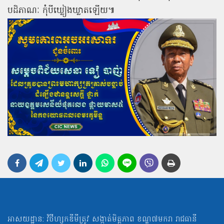
បដិភាណៈ កុំបីឃ្លៀងឃ្លាតឡើយ៕
អាសយដ្ឋាន: វិថីហ្សកឌីមីត្រូវ សង្កាត់មិត្ដភាព ខណ្ឌ៧មករា រាជធានី