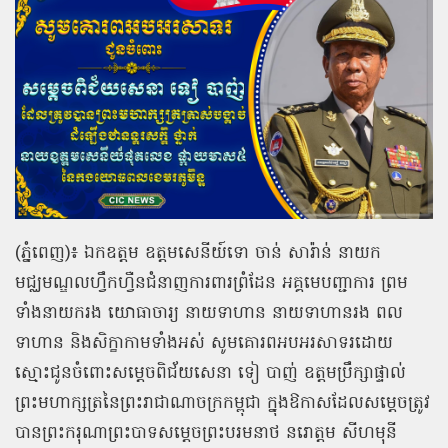
(ភ្នំពេញ)៖ ឯកឧត្តម ឧត្ដមសេនីយ៍ទោ ចាន់ សារ៉ាន់ នាយក
មជ្ឈមណ្ឌលហ្វឹកហ្វឺនជំនាញការពារព្រំដែន អគ្គមេបញ្ជាការ ព្រម
ទាំងនាយករង យោធាចារ្យ នាយទាហាន នាយទាហានរង ពល
ទាហាន និងសិក្ខាកាមទាំងអស់ សូមគោរពអបអរសាទរដោយ
ស្មោះជូនចំពោះសម្ដេចពិជ័យសេនា ទៀ បាញ់ ឧត្តមប្រឹក្សាផ្ទាល់
ព្រះមហាក្សត្រនៃព្រះរាជាណាចក្រកម្ពុជា ក្នុងឱកាសដែលសម្ដេចត្រូវ
បានព្រះករុណាព្រះបាទសម្តេចព្រះបរមនាថ នរោត្តម សីហមុនី