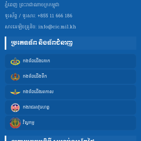
ភ្នំពេញ ព្រះរាជាណាចក្រកម្ពុជា
ទូរស័ព្ទ / ទូរសារ: +855 11 666 186
សារអេឡិចត្រូនិច:
info@cic.mil.kh
ប្រភេទទ័ព និងទ័ពជំនាញ
កងទ័ពជើងគោក
កងទ័ពជើងទឹក
កងទ័ពជើងអាកាស
កងរាជអាវុធហត្ថ
វិស្វកម្ម