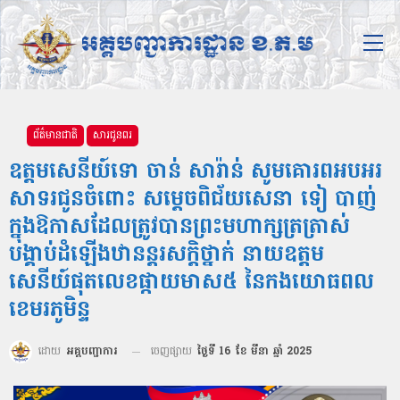
ព័ត៌មានជាតិ
សារជូនពរ
ឧត្ដមសេនីយ៍ទោ ចាន់ សារ៉ាន់ សូមគោរពអបអរ
សាទរជូនចំពោះ សម្ដេចពិជ័យសេនា ទៀ បាញ់
ក្នុងឱកាសដែលត្រូវបានព្រះមហាក្សត្រត្រាស់
បង្គាប់ដំឡើងឋានន្តរសក្តិថ្នាក់ នាយឧត្តម
សេនីយ៍ផុតលេខផ្កាយមាស៥ នៃកងយោធពល
ខេមរភូមិន្ទ
ដោយ
អគ្គបញ្ជាការ
ចេញផ្សាយ
ថ្ងៃទី 16 ខែ មីនា ឆ្នាំ 2025