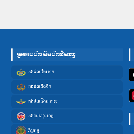
ប្រភេទទ័ព និងទ័ពជំនាញ
កងទ័ពជើងគោក
កងទ័ពជើងទឹក
កងទ័ពជើងអាកាស
កងរាជអាវុធហត្ថ
វិស្វកម្ម