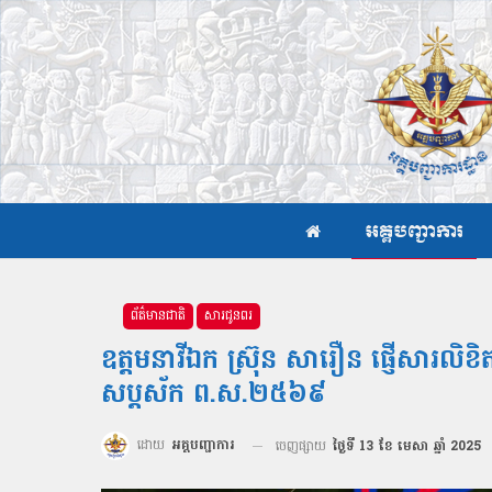
អគ្គបញ្ជាការ
ព័ត៌មានជាតិ
សារជូនពរ
ឧត្តមនាវីឯក ស្រ៊ុន សារឿន ផ្ញើសារលិខិត
សប្តស័ក ព.ស.២៥៦៩
ដោយ
អគ្គបញ្ជាការ
ចេញផ្សាយ
ថ្ងៃទី 13 ខែ មេសា ឆ្នាំ 2025