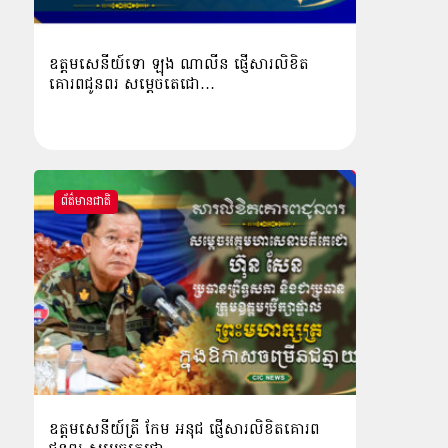
ឧត្ដមសេនីយ៍ទោ ឡុង ណាលីន ផ្ញើសារលិខិត
គោរពជូនពរ សម្ដេចតេជោ…
ព័ត៌មានជាតិ
ឧត្តមសេនីយ៍ត្រី កែម អនុជ ផ្ញើសារលិខិតគោរព