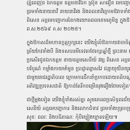
(ភ្នំពេញ)៖ ឯកឧត្ដម ឧត្តមនាវីឯក ស្រ៊ុន សារឿន មេបញ្ជ
ព្រមទាំងនាយនាវី នាយនាវីរង និងពលនាវីក្រោមឱវាទទា
ពិសេន អគ្គមេបញ្ជាការនៃកងយោធពលខេមរភូមិន្ទ ក្នុងឱកាសពិ
ព.ស.២៥៦៩ គ.ស ២០២៥។
ក្នុងឱកាសដ៏មហានក្ខត្តឫក្សនេះ យើងខ្ញុំលំឱនកាយវាចាចិត
ត្រ័យកែវទាំងបី និងទសបារមីទេវតាថែរក្សាឆ្នាំថ្មី ព្រះ
ប្រសើរជូនឯកឧត្ដម នាយឧត្ដមសេនីយ៍ វង្ស ពិសេន អគ
បរិបូណ៌ កម្លាំងកាយមាំមួន ប្រាជ្ញាឈ្លាសវៃ ជន្មាយុយឺន
ជាមួយរាជរដ្ឋាភិបាល ក្រោមការដឹកនាំប្រកបដោយគតិបណ្ឌិត
អភិវឌ្ឍប្រទេសជាតិ ឱ្យកាន់តែរីកចម្រើនរុងរឿងថែមទៀ
ជាថ្មីម្ដងទៀត យើងខ្ញុំទាំងអស់គ្នា សូមគោរពប្រសិទ្ធ
សេនីយ៍ អគ្គមេបញ្ជាការ និងលោកជំទាវ ព្រមទាំងបុត្រាប
សុខៈ ពលៈ និងបដិភាណៈ កុំបីឃ្លៀងឃ្លាតឡើយ៕