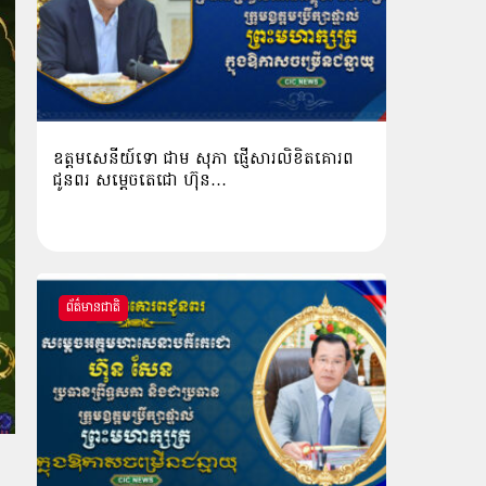
ឧត្តមសេនីយ៍ទោ ជាម សុភា ផ្ញើសារលិខិតគោរព
ជូនពរ សម្ដេចតេជោ ហ៊ុន…
ព័ត៌មានជាតិ