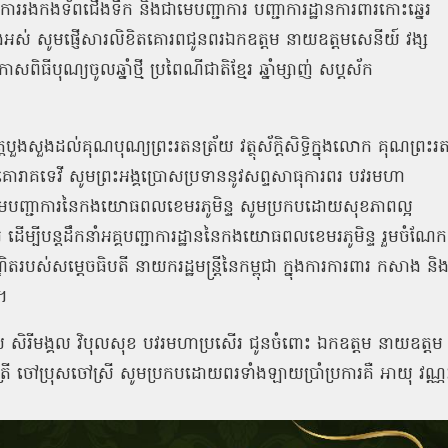
ាការរងកងទ័ពជើងទឹក និងជាមេបញ្ជាការ បញ្ជាការដ្ឋានការពារកោះឆ្នេរ
ំងអស់ សូមផ្ញើសារលិខិតគោរពជូនពរឯកឧត្ដម នាយឧត្ដមសេនីយ៍ វង្ស
ធីបុណ្យចូលឆ្នាំថ្មី ប្រពៃណីជាតិខ្មែរ ឆ្នាំម្សាញ់ សប្ដស័ក
្តបួងសួងដល់គុណបុណ្យព្រះរតនត្រ័យ វត្ថុស័ក្ដិសិទ្ធិក្នុងលោក គុណព្រះរ
នាម គោរាគទេវី សូមព្រះអង្គប្រោសប្រទាននូវសព្ទសាធុការពរ បវរមហា
្គមេបញ្ជាការនៃកងយោធពលខេមរភូមិន្ទ សូមប្រកបដោយសុខភាពល្អ
យូរ ដើម្បីបន្តដឹកនាំអគ្គបញ្ជាការដ្ឋាននៃកងយោធពលខេមរភូមិន្ទ រួមចំណែក
របស់សម្ដេចធិបតី នាយករដ្ឋមន្ត្រីនៃកម្ពុជា ក្នុងការការពារ កសាង និ
ត។
ពរជ័យ សិរីមង្គល វិបុលសុខ បវរមហាប្រសើរ ជូនចំពោះ ឯកឧត្ដម នាយឧត្ដម
ុត្រី ចៅប្រុសចៅស្រី សូមប្រកបដោយពរទាំងឡាយប្រាំប្រការគឺ អាយុ វណ្ណ