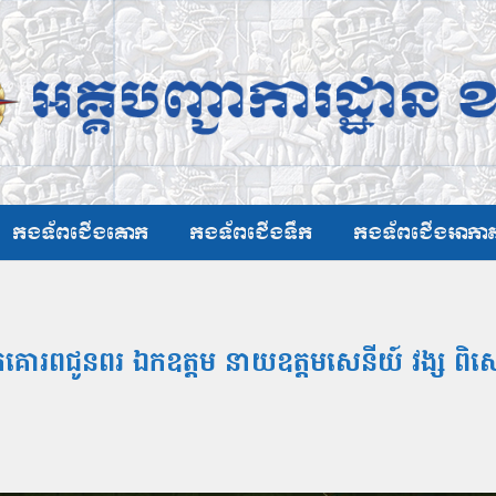
កងទ័ពជើងគោក
កងទ័ពជើងទឹក
កងទ័ពជើងអាកា
គោរពជូនពរ ឯកឧត្ដម នាយឧត្ដមសេនីយ៍ វង្ស ពិសេន ក្