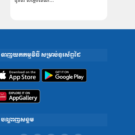
ជូនពរ សម្ដេចតេជោ…
ទាញយកកម្មវិធី សម្រាប់ទូរស័ព្ទដៃ
បណ្តាញសង្គម