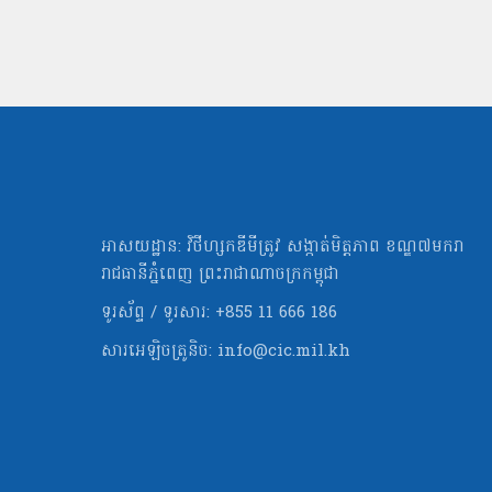
អាសយដ្ឋាន: វិថីហ្សកឌីមីត្រូវ សង្កាត់មិត្ដភាព ខណ្ឌ៧មករា
រាជធានីភ្នំពេញ ព្រះរាជាណាចក្រកម្ពុជា
ទូរស័ព្ទ / ទូរសារ: +855 11 666 186
សារអេឡិចត្រូនិច:
info@cic.mil.kh