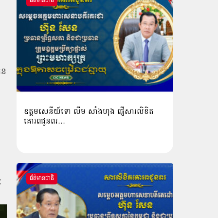
ព័ត៌មានជាតិ
តន
ឧត្តមសេនីយ៍ទោ លីម​ សាំង​ហុង​ ផ្ញើសារលិខិត
គោរពជូនពរ…
ង
ព័ត៌មានជាតិ
ៈ