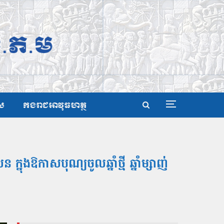
ស
កងរាជអាវុធហត្ថ
នុងឱកាសបុណ្យចូលឆ្នាំថ្មី ឆ្នាំម្សាញ់