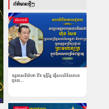
ព័ត៌មានថ្មីៗ
ព័ត៌មានជាតិ
ឧត្តមសេនីយ៍ទោ វ៉ែន មុន្មីរ័ត្ន ផ្ញើសារលិខិតគោរព
ជូនពរ…