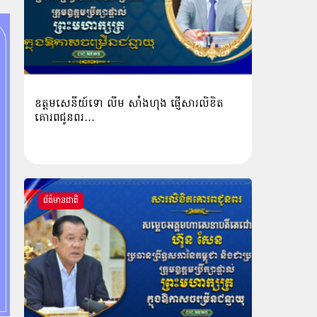
ឧត្តមសេនីយ៍ទោ លីម​ សាំង​ហុង​ ផ្ញើសារលិខិត
គោរពជូនពរ…
ព័ត៌មានជាតិ