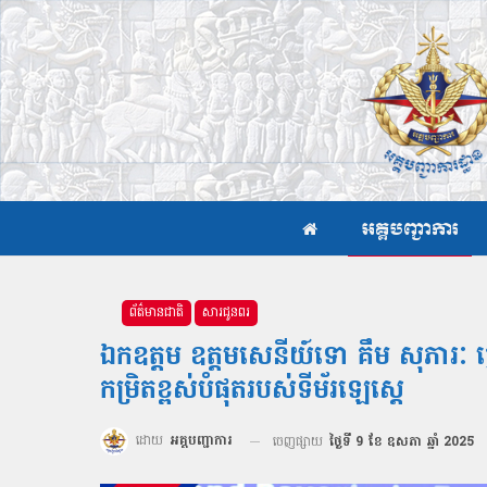
អគ្គបញ្ជាការ
ព័ត៌មានជាតិ
សារជូនពរ
ឯកឧត្ដម ឧត្ដមសេនីយ៍ទោ គឹម សុភារៈ
កម្រិតខ្ពស់បំផុតរបស់ទីម័រឡេស្តេ
ដោយ
អគ្គបញ្ជាការ
ចេញផ្សាយ
ថ្ងៃទី 9 ខែ ឧសភា ឆ្នាំ 2025