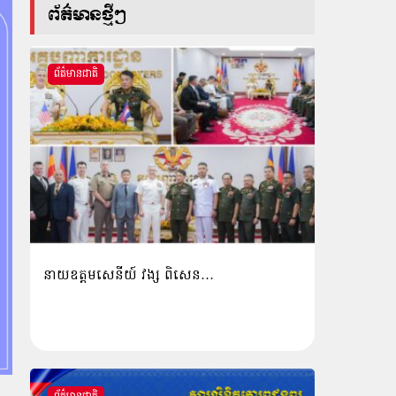
ព័ត៌មានថ្មីៗ
ព័ត៌មានជាតិ
នាយឧត្តមសេនីយ៍ វង្ស ពិសេន…