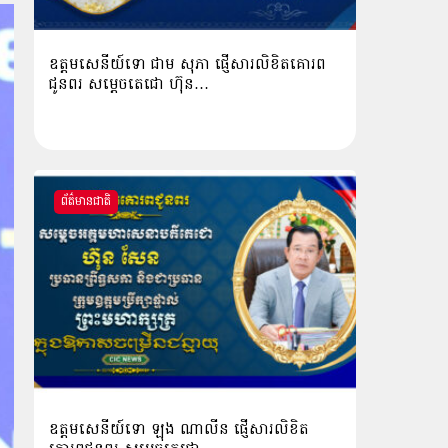
ឧត្តមសេនីយ៍ទោ ជាម សុភា ផ្ញើសារលិខិតគោរព
ជូនពរ សម្ដេចតេជោ ហ៊ុន…
ព័ត៌មានជាតិ
ឧត្ដមសេនីយ៍ទោ ឡុង ណាលីន ផ្ញើសារលិខិត