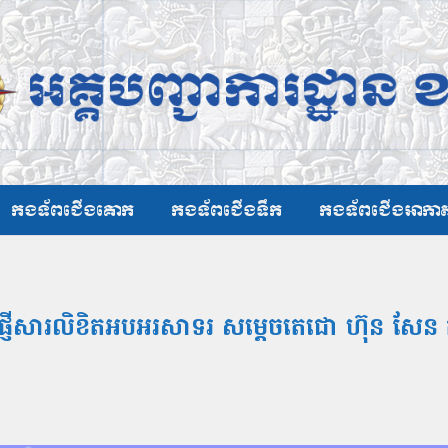
កងទ័ពជើងគោក
កងទ័ពជើងទឹក
កងទ័ពជើងអាកា
 ផ្ញើសារលិខិតអបអរសាទរ សម្ដេចតេជោ ហ៊ុន សែន