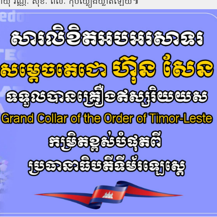
ាយុ វណ្ណៈ សុខៈ ពលៈ កុំបីឃ្លៀងឃ្លាតឡើយ៕