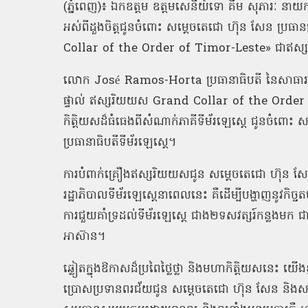
(
ភ្នំពេញ
)
៖ ឯកឧត្ដម ឧត្ដមសេនីយ៍ទោ គឹម សុភារៈ នាយក
អស់ពីដួងចិត្តជូនចំពោះ សម្តេចតេជោ ហ៊ុន សែន ប្រធាន
Collar of the Order of Timor-Leste»
ជាឥស្ស
លោក
José Ramos-Horta
ប្រធានាធិបតី នៃសាធារ
ផ្ទាល់ ឥស្សរិយយស
Grand Collar of the Order
កិត្តិយសដ៏ធំធេងពីសំណាក់ភាគីទីម័រឡេស្តេ ជូនចំពោះ ស
ប្រធានាធិបតីទីម័រឡេស្តេ។
ការបំពាក់គ្រឿងឥស្សរិយយសជូន សម្ដេចតេជោ ហ៊ុន សែន ប
រដ្ឋាភិបាលទីម័រឡេស្តេនាពេលនេះ គឺដើម្បីបង្ហាញនូវកិ
ការជួយគាំទ្រដល់ទីម័រឡេស្តេ ជាង២ទសវត្សរ៍កន្លងមក 
អាស៊ាន។
ឆ្លៀតក្នុងឱកាសដ៏ប្រពៃថ្លៃថ្លា និងមហាកិត្តិយសនេះ យើងខ្
ប្រោសប្រទានពរជ័យជូន សម្ដេចតេជោ ហ៊ុន សែន និងសម្តេចកិ