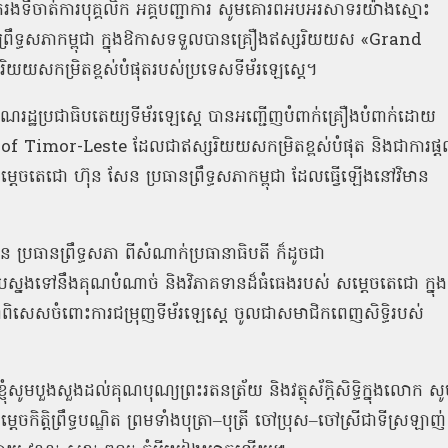
រងទីចាត់ការបុគ្គលិក អគ្គបញ្ជាការ សូមគោរពអបអរសាទរយ៉ាងស្មោះ
ព្រឹទ្ធសភាកម្ពុជា ក្នុងឱកាសទទួលបានគ្រឿងឥស្សរិយយស
«Grand
រិយយសកម្រិតខ្ពស់បំផុតរបស់ប្រទេសទីម័រឡេស្តេ។
ណរដ្ឋប្រជាធិបតេយ្យទីម័រឡេស្តេ បានអញ្ជើញបំពាក់គ្រឿងបំពាក់ដោយ
 of Timor-Leste
ដែលជាឥស្សរិយយសកម្រិតខ្ពស់បំផុត និងជាការផ្ត
ម្តេចតេជោ ហ៊ុន សែន ប្រធានព្រឹទ្ធសភាកម្ពុជា ដែលធ្វើឡើងនៅវិមាន
្រធានព្រឹទ្ធសភា ពីសំណាក់ប្រធានាធិបតី ក៏ដូចជា
ច្ចតបស្នងទៅនឹងគុណបំណាច់ និងវិភាគទានដ៏ធំធេងរបស់ សម្តេចតេជោ ក្នុង
ជាពិសេសចំពោះការជម្រុញទីម័រឡេស្ដេ ចូលជាសមាជិកពេញសិទ្ធិរបស់
ញុំសូមបួងសួងដល់គុណបុណ្យព្រះរតនត្រ័យ និងវត្ថុស័ក្តិសិទ្ធិក្នុងលោក ស
ត្តិព្រឹទ្ធបណ្ឌិត ព្រមទាំងបុត្រា
–
បុត្រី ចៅប្រុស
–
ចៅស្រីជាទីស្រឡាញ់