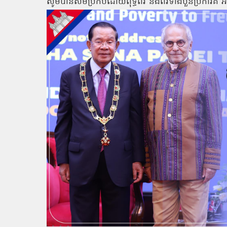
សូមបានសមប្រកបដោយពុទ្ធពរ និងពរទាំងបួនប្រការគឺ អ