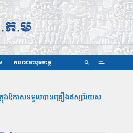
ស
កងរាជអាវុធហត្ថ
 ក្នុងឱកាសទទួលបានគ្រឿងឥស្សរិរយស