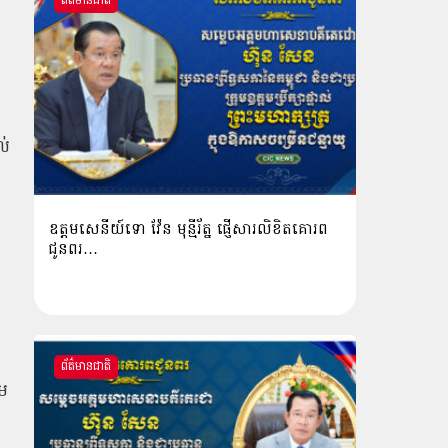
ព័ត៌មានជាតិ
ល់
ឧត្តមសេនីយ៍ទោ វ៉ែន មុន្មីរ័ត្ន ផ្ញើសារលិខិតគោរព
ជូនពរ…
ព័ត៌មានជាតិ
ូម