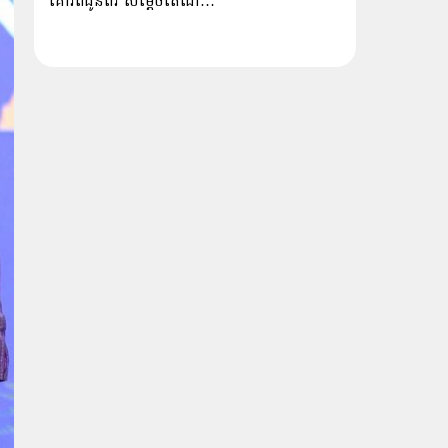
គោរពជូនពរ សម្ដេចតេជោ…