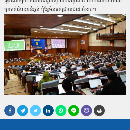
ផ្អែកលើច្បាប់ និងការទទួលស្គាល់ជាអន្តរជាតិ ហើយយើងក៏នៅតែ
ប្រកាន់ជំហរទន់ភ្លន់ ប៉ុន្តែមិនទន់ជ្រាយជាដាច់ខាត៕