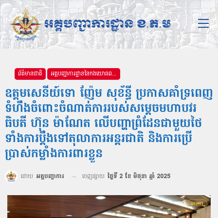
ព័ត៌មានជាតិ
អគ្គបញ្ជាការដ្ឋាននៃកងយោធពលខេមរភូមិន្ទ
ឧត្ដមសេនីយ៍ទោ ញ៉ែម សុខ័ន្ធី ប្រកាសគាំទ្រពេញ
ទំហឹងចំពោះចំណាត់ការរបស់សម្ដេចមហាបវរ
ធិបតី ហ៊ុន ម៉ាណែត លើបញ្ហាព្រំដែនជាមួយថៃ
ទាំងការប្ដឹងទៅតុលាការអន្ដរជាតិ និងការប្រើ
ប្រាស់កម្លាំងការពារខ្លួន
ដោយ
អគ្គបញ្ជាការ
ចេញផ្សាយ
ថ្ងៃទី 2 ខែ មិថុនា ឆ្នាំ 2025