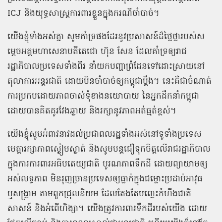
ICJ និងយុទ្ធសាស្រ្តការពារខ្លួនក្នុងករណីចាំបាច់។
យើងខ្ញុំទាំងអស់គ្នា សូមគាំទ្រផងដែរនូវប្រសាសន៍ដ៏ថ្លៃថ្លារបស់ស
ម្តេចអគ្គមហាសេនាបតីតេជោ ហ៊ុន សែន ដែលគាំទ្រឲ្យរាជ
រដ្ឋាភិបាលប្រទេសទាំងពីរ នាំយកបញ្ហាព្រំដែនទៅដោះស្រាយនៅ
តុលាការអន្តរជាតិ ដោយមិនចាំបាច់ឲ្យកម្ពុជាប្តឹង។ នេះគឺជាចំណាត់
ការប្រកបដោយភាពចាស់ទុំខាងនយោបាយ នៃអ្នកដឹកនាំកម្ពុជា
ដោយបានគិតគូរវែងឆ្ងាយ និងរក្សានូវភាពអត់ធ្មត់ខ្ពស់។
យើងខ្ញុំសូមអំពាវនាវដល់ប្រជាពលរដ្ឋទាំងអស់នៅទូទាំងប្រទេស
មេត្តារក្សាភាពស្ងៀមស្ងាត់ និងសូមបន្តជឿទុកចិត្តលើរាជរដ្ឋាភិបាល
ក្នុងការការពារអធិបតេយ្យជាតិ បូរណភាពទឹកដី ដោយព្យាយាមឲ្យ
អស់លទ្ធភាព មិនរុញច្រានប្រទេសឲ្យធ្លាក់ក្នុងជម្លោះប្រដាប់អាវុធ
ឬសង្រ្គាម តាមពួកជ្រុលនិយម ដែលតែងតែបញ្ឆេះកំហឹងជាតិ
សាសន៍ និងអំពើហិង្សា។ យើងត្រូវការពារទឹកដីរបស់យើង ដោយ