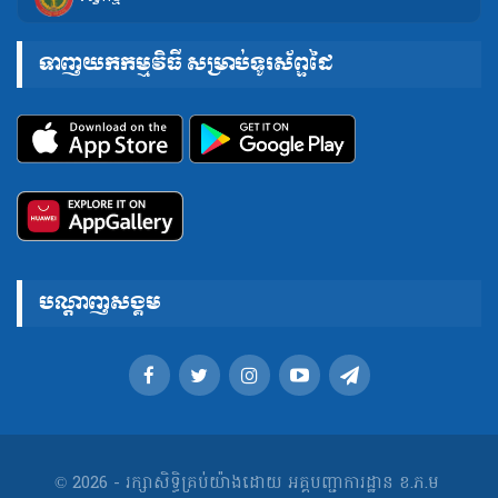
ទាញយកកម្មវិធី សម្រាប់ទូរស័ព្ទដៃ
បណ្តាញសង្គម
© 2026 - រក្សាសិទ្ធិគ្រប់យ៉ាងដោយ អគ្គបញ្ជាការដ្ឋាន ខ.ភ.ម