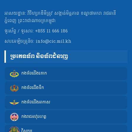
អាសយដ្ឋាន: វិថីហ្សកឌីមីត្រូវ សង្កាត់មិត្ដភាព ខណ្ឌ៧មករា រាជធានី
ភ្នំពេញ ព្រះរាជាណាចក្រកម្ពុជា
ទូរស័ព្ទ / ទូរសារ: +855 11 666 186
សារអេឡិចត្រូនិច:
info@cic.mil.kh
ប្រភេទទ័ព និងទ័ពជំនាញ
កងទ័ពជើងគោក
កងទ័ពជើងទឹក
កងទ័ពជើងអាកាស
កងរាជអាវុធហត្ថ
វិស្វកម្ម