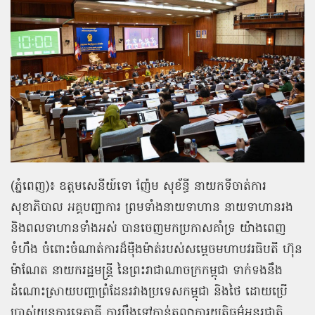
(ភ្នំពេញ)៖ ឧត្ដមសេនីយ៍ទោ ញ៉ែម សុខ័ន្ធី នាយកទីចាត់ការ
សុខាភិបាល អគ្គបញ្ជាការ ព្រមទាំងនាយទាហាន នាយទាហានរង
និងពលទាហានទាំងអស់ បានចេញមកប្រកាសគាំទ្រ យ៉ាងពេញ
ទំហឹង ចំពោះចំណាត់ការដ៏ម៉ឺងម៉ាត់របស់សម្តេចមហាបវរធិបតី ហ៊ុន
ម៉ាណែត នាយករដ្ឋមន្ដ្រី នៃព្រះរាជាណាចក្រកម្ពុជា ទាក់ទងនឹង
ដំណោះស្រាយបញ្ហាព្រំដែនរវាងប្រទេសកម្ពុជា និងថៃ ដោយប្រើ
ប្រាស់យន្តការទ្វេភាគី ការប្ដឹងទៅកាន់តុលាការយុត្តិធម៌អន្ដរជាតិ