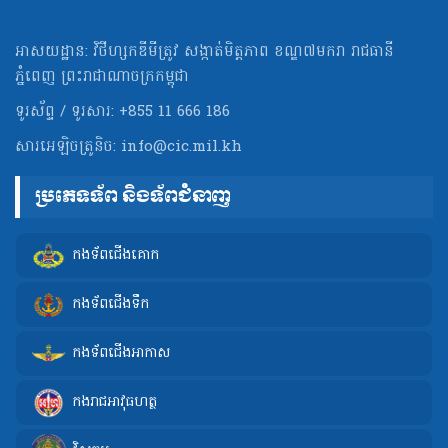
អាសយដ្ឋាន: វិថីហ្សកឌីមីត្រូវ សង្កាត់មិត្ដភាព ខណ្ឌ៧មករា រាជធានី
ភ្នំពេញ ព្រះរាជាណាចក្រកម្ពុជា
ទូរស័ព្ទ / ទូរសារ: +855 11 666 186
សារអេឡិចត្រូនិច:
info@cic.mil.kh
ប្រភេទទ័ព និងទ័ពជំនាញ
កងទ័ពជើងគោក
កងទ័ពជើងទឹក
កងទ័ពជើងអាកាស
កងរាជអាវុធហត្ថ