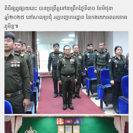
ពិធីផ្សព្វផ្សាយនេះ បានប្រព្រឹត្តទៅនាព្រឹកថ្ងៃទី៣០ ខែមិថុនា
ឆ្នាំ២០២៥ នៅសាលប្រជុំ អគ្គបញ្ជាការដ្ឋាន នៃកងយោធពលខេមរ
ភូមិន្ទ៕