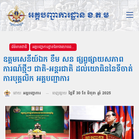
ព័ត៌មានជាតិ
អគ្គបញ្ជាការដ្ឋាននៃកងយោធពលខេមរភូមិន្ទ
ឧត្តមសេនីយ៍ឯក ខឹម សន ផ្សព្វផ្សាយសភាព
ការណ៍ថ្មីៗ ជាតិ-អន្ដរជាតិ ដល់យោធិននៃទីចាត់
ការបុគ្គលិក អគ្គបញ្ជាការ
ដោយ
អគ្គបញ្ជាការ
ចេញផ្សាយ
ថ្ងៃទី 30 ខែ មិថុនា ឆ្នាំ 2025