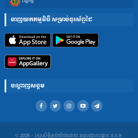
វិស្វកម្ម
ទាញយកកម្មវិធី សម្រាប់ទូរស័ព្ទដៃ
បណ្តាញសង្គម
© 2026 - រក្សាសិទ្ធិគ្រប់យ៉ាងដោយ អគ្គបញ្ជាការដ្ឋាន ខ.ភ.ម