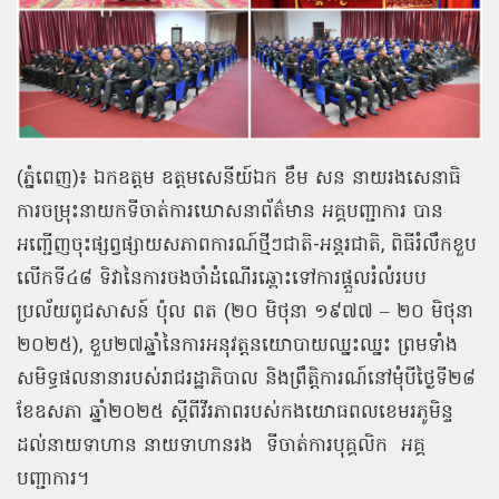
(ភ្នំពេញ)៖ ឯកឧត្តម ឧត្តមសេនីយ៍ឯក ខឹម សន នាយរងសេនាធិ
ការចម្រុះនាយកទីចាត់ការឃោសនាព័ត៌មាន អគ្គបញ្ជាការ បាន
អញ្ជើញចុះផ្សព្វផ្សាយសភាពការណ៍ថ្មីៗជាតិ-អន្តរជាតិ, ពិធីរំលឹកខួប
លើកទី៤៨ ទិវានៃការចងចាំដំណើរឆ្ពោះទៅការផ្តួលរំលំរបប
ប្រល័យពូជសាសន៍ ប៉ុល ពត (២០ មិថុនា ១៩៧៧ – ២០ មិថុនា
២០២៥), ខួប២៧ឆ្នាំនៃការអនុវត្តនយោបាយឈ្នះឈ្នះ ព្រមទាំង
សមិទ្ធផលនានារបស់រាជរដ្ឋាភិបាល និងព្រឹត្តិការណ៍នៅមុំបីថ្ងៃទី២៨
ខែឧសភា ឆ្នាំ២០២៥ ស្ដីពីវីរភាពរបស់កងយោធពលខេមរភូមិន្ទ
ដល់នាយទាហាន នាយទាហានរង ទីចាត់ការបុគ្គលិក
អគ្គ
បញ្ជាការ។