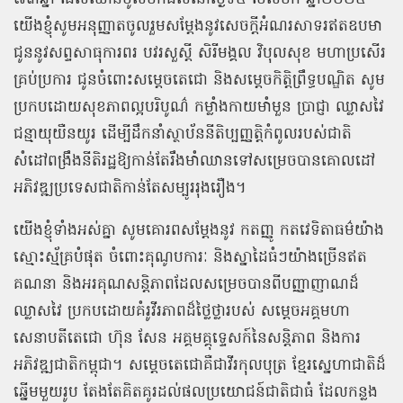
យើងខ្ញុំសូមអនុញ្ញាតចូលរួមសម្តែងនូវសេចក្តីអំណរសាទរឥតឧបមា
ជូននូវសព្ទសាធុការពរ បវរសួស្តី សិរីមង្គល វិបុលសុខ មហាប្រសើរ
គ្រប់ប្រការ ជូនចំពោះសម្តេចតេជោ និងសម្តេចកិត្តិព្រឹទ្ធបណ្ឌិត សូម
ប្រកបដោយសុខភាពល្អបរិបូណ៌ កម្លាំងកាយមាំមួន ប្រាជ្ញា ឈ្លាសវៃ
ជន្មាយុយឺនយូរ ដើម្បីដឹកនាំស្ថាប័ននីតិប្បញ្ញត្តិកំពូលរបស់ជាតិ
សំដៅពង្រឹងនីតិរដ្ឋឱ្យកាន់តែរឹងមាំឈានទៅសម្រេចបានគោលដៅ
អភិវឌ្ឍប្រទេសជាតិកាន់តែសម្បូររុងរឿង។
យើងខ្ញុំទាំងអស់គ្នា សូមគោរពសម្តែងនូវ កតញ្ញូ កតវេទិតាធម៌យ៉ាង
ស្មោះស្ម័គ្របំផុត ចំពោះគុណូបការៈ និងស្នាដៃធំៗយ៉ាងច្រើនឥត
គណនា និងអរគុណសន្តិភាពដែលសម្រេចបានពីបញ្ញាញាណដ៏
ឈ្លាសវៃ ប្រកបដោយគំរូវីរភាពដ៏ថ្លៃថ្លារបស់ សម្ដេចអគ្គមហា
សេនាបតីតេជោ ហ៊ុន សែន អគ្គមគ្គុទ្ទេសក៍នៃសន្តិភាព និងការ
អភិវឌ្ឍជាតិកម្ពុជា។ សម្តេចតេជោគឺជាវីរកុលបុត្រ ខ្មែរស្នេហាជាតិដ៏
ឆ្នើមមួយរូប តែងតែគិតគូរដល់ផលប្រយោជន៍ជាតិជាធំ ដែលកន្លង