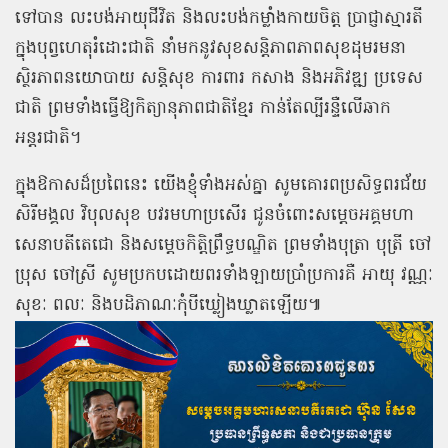
ទៅបាន លះបង់អាយុជីវិត និងលះបង់កម្លាំងកាយចិត្ត ប្រាជ្ញាស្មារតី
ក្នុងបុព្វហេតុរំដោះជាតិ នាំមកនូវសុខសន្តិភាពភាពសុខដុមរមនា
ស្ថិរភាពនយោបាយ សន្តិសុខ ការពារ កសាង និងអភិវឌ្ឍ ប្រទេស
ជាតិ ព្រមទាំងធ្វើឱ្យកិត្យានុភាពជាតិខ្មែរ កាន់តែល្បីរន្ទឺលើឆាក
អន្តរជាតិ។
ក្នុងឱកាសដ៏ប្រពៃនេះ យើងខ្ញុំទាំងអស់គ្នា សូមគោរពប្រសិទ្ធពរជ័យ
សិរីមង្គល វិបុលសុខ បវរមហាប្រសើរ ជូនចំពោះសម្តេចអគ្គមហា
សេនាបតីតេជោ និងសម្តេចកិត្តិព្រឹទ្ធបណ្ឌិត ព្រមទាំងបុត្រា បុត្រី ចៅ
ប្រុស ចៅស្រី សូមប្រកបដោយពរទាំងឡាយប្រាំប្រការគឺ អាយុ វណ្ណៈ
សុខៈ ពលៈ និងបដិភាណៈកុំបីឃ្លៀងឃ្លាតឡើយ៕