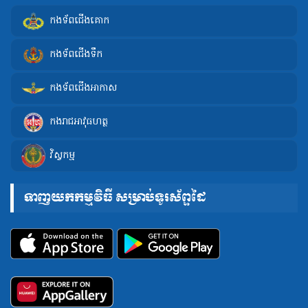
កងទ័ពជើងគោក
កងទ័ពជើងទឹក
កងទ័ពជើងអាកាស
កងរាជអាវុធហត្ថ
វិស្វកម្ម
ទាញយកកម្មវិធី សម្រាប់ទូរស័ព្ទដៃ