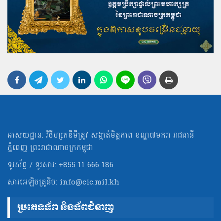
អាសយដ្ឋាន: វិថីហ្សកឌីមីត្រូវ សង្កាត់មិត្ដភាព ខណ្ឌ៧មករា រាជធានី
ភ្នំពេញ ព្រះរាជាណាចក្រកម្ពុជា
ទូរស័ព្ទ / ទូរសារ: +855 11 666 186
សារអេឡិចត្រូនិច:
info@cic.mil.kh
ប្រភេទទ័ព និងទ័ពជំនាញ