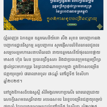
(ភ្នំពេញ)៖ ឯកឧត្តម ឧត្ដមសេនីយ៍ទោ សឹង សុខន មេបញ្ជាការរង
បញ្ជាការដ្ឋានវិស្វកម្ម អគ្គបញ្ជាការ សូមផ្ញើសារលិខិតគោរពជូនពរ
សម្តេចអគ្គមហាសេនាបតីតេជោ នាយឧត្តមសេនីយ៍ផុតលេខផ្កាយ
មាស៥ ហ៊ុន សែន ប្រធានព្រឹទ្ធសភា និងជាប្រធានក្រុមឧត្តមប្រឹក្សា
ផ្ទាល់ព្រះមហាក្សត្រ នៃព្រះរាជាណាចក្រកម្ពុជា ក្នុងឱកាសចម្រើន
ជន្មាយុគម្រប់ ៧៣ឈានចូល ៧៤ឆ្នាំ នៅថ្ងៃទី៥ ខែសីហា
ឆ្នាំ២០២៥។
នៅក្នុងឱកាសដ៏បវរសួស្តី សិរីមង្គលមហាប្រសើរ ពោរពេញដោយ
សេចក្តីសោមនស្សរីករាយ អបអរសាទរ នៃខួបចម្រើនជន្មាយុគម្រប់
៧៣ឆ្នាំ ដែលឈានចូលមកដល់នៅថ្ងៃទី៥ ខែសីហា ឆ្នាំ២០២៥