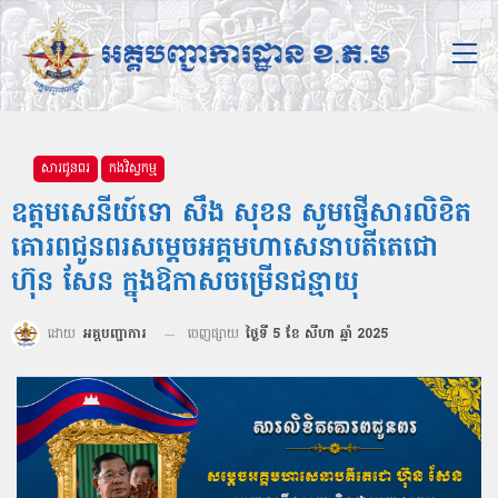
សារជូនពរ
កងវិស្វកម្ម
ឧត្ដមសេនីយ៍ទោ សឹង សុខន សូមផ្ញើសារលិខិត
គោរពជូនពរសម្តេចអគ្គមហាសេនាបតីតេជោ
ហ៊ុន សែន ក្នុងឱកាសចម្រើនជន្មាយុ
ដោយ
អគ្គបញ្ជាការ
ចេញផ្សាយ
ថ្ងៃទី 5 ខែ សីហា ឆ្នាំ 2025