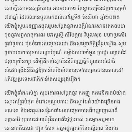
សេចក្តីសោមនស្សរីករាយ អបអរសាទរ នៃខួបចម្រើនជន្មាយុគម្រប់
៧៣ឆ្នាំ ដែលឈានចូលមកដល់នៅថ្ងៃទី៥ ខែសីហា ឆ្នាំ២០២៥
យើងខ្ញុំសូមអនុញ្ញាតចូលរួមសម្តែងនូវសេចក្តីអំណរសាទរឥតឧបមា
ជូននូវសព្ទសាធុការពរ បវរសួស្តី សិរីមង្គល វិបុលសុខ មហាប្រសើរ
គ្រប់ប្រការ ជូនចំពោះសម្តេចតេជោ និងសម្តេចកិត្តិព្រឹទ្ធបណ្ឌិត សូម
ប្រកបដោយសុខភាពល្អបរិបូណ៌ កម្លាំងកាយមាំមួន ប្រាជ្ញា ឈ្លាសវៃ
ជន្មាយុយឺនយូរ ដើម្បីដឹកនាំស្ថាប័ននីតិប្បញ្ញត្តិកំពូលរបស់ជាតិ
សំដៅពង្រឹងនីតិរដ្ឋឱ្យកាន់តែរឹងមាំឈានទៅសម្រេចបានគោលដៅ
អភិវឌ្ឍប្រទេសជាតិកាន់តែសម្បូររុងរឿង។
យើងខ្ញុំទាំងអស់គ្នា សូមគោរពសម្តែងនូវ កតញ្ញូ កតវេទិតាធម៌យ៉ាង
ស្មោះស្ម័គ្របំផុត ចំពោះគុណូបការៈ និងស្នាដៃធំៗយ៉ាងច្រើនឥត
គណនា និងអរគុណសន្តិភាពដែលសម្រេចបានពីបញ្ញាញាណដ៏
ឈ្លាសវៃ ប្រកបដោយគំរូវីរភាពដ៏ថ្លៃថ្លារបស់ សម្ដេចអគ្គមហា
សេនាបតីតេជោ ហ៊ុន សែន អគ្គមគ្គុទ្ទេសក៍នៃសន្តិភាព និងការ