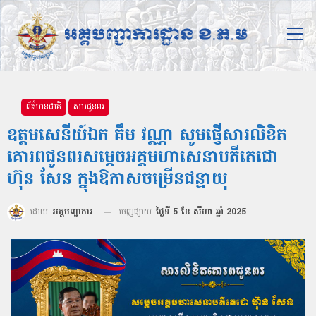
ព័ត៌មានជាតិ
សារជូនពរ
ឧត្តមសេនីយ៍ឯក គឹម វណ្ណា សូមផ្ញើសារលិខិត
គោរពជូនពរសម្តេចអគ្គមហាសេនាបតីតេជោ
ហ៊ុន សែន ក្នុងឱកាសចម្រើនជន្មាយុ
ដោយ
អគ្គបញ្ជាការ
ចេញផ្សាយ
ថ្ងៃទី 5 ខែ សីហា ឆ្នាំ 2025