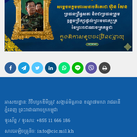
អាសយដ្ឋាន: វិថីហ្សកឌីមីត្រូវ សង្កាត់មិត្ដភាព ខណ្ឌ៧មករា រាជធានី
ភ្នំពេញ ព្រះរាជាណាចក្រកម្ពុជា
ទូរស័ព្ទ / ទូរសារ: +855 11 666 186
សារអេឡិចត្រូនិច:
info@cic.mil.kh