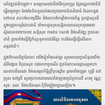
អភិវឌ្ឍជាតិកម្ពុជា។ សម្តេចតេជោគឺជាវីរកុលបុត្រ ខ្មែរស្នេហាជាតិដ៏
ឆ្នើមមួយរូប តែងតែគិតគូរដល់ផលប្រយោជន៍ជាតិជាធំ ដែលកន្លង
ទៅបាន លះបង់អាយុជីវិត និងលះបង់កម្លាំងកាយចិត្ត ប្រាជ្ញាស្មារតី
ក្នុងបុព្វហេតុរំដោះជាតិ នាំមកនូវសុខសន្តិភាពភាពសុខដុមរមនា
ស្ថិរភាពនយោបាយ សន្តិសុខ ការពារ កសាង និងអភិវឌ្ឍ ប្រទេស
ជាតិ ព្រមទាំងធ្វើឱ្យកិត្យានុភាពជាតិខ្មែរ កាន់តែល្បីរន្ទឺលើឆាក
អន្តរជាតិ។
ក្នុងឱកាសដ៏ប្រពៃនេះ យើងខ្ញុំទាំងអស់គ្នា សូមគោរពប្រសិទ្ធពរជ័យ
សិរីមង្គល វិបុលសុខ បវរមហាប្រសើរ ជូនចំពោះសម្តេចអគ្គមហា
សេនាបតីតេជោ និងសម្តេចកិត្តិព្រឹទ្ធបណ្ឌិត ព្រមទាំងបុត្រា បុត្រី ចៅ
ប្រុស ចៅស្រី សូមប្រកបដោយពរទាំងឡាយប្រាំប្រការគឺ អាយុ វណ្ណៈ
សុខៈ ពលៈ និងបដិភាណៈកុំបីឃ្លៀងឃ្លាតឡើយ៕