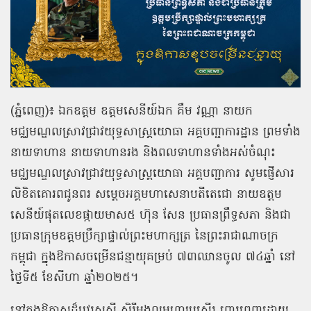
(ភ្នំពេញ)៖ ឯកឧត្តម ឧត្តមសេនីយ៍ឯក គឹម វណ្ណា នាយក
មជ្ឈមណ្ឌលស្រាវជ្រាវយុទ្ធសាស្ត្រយោធា អគ្គបញ្ជាការដ្ឋាន ព្រមទាំង
នាយទាហាន នាយទាហានរង និងពលទាហានទាំងអស់ចំណុះ
មជ្ឈមណ្ឌលស្រាវជ្រាវយុទ្ធសាស្ត្រយោធា អគ្គបញ្ជាការ សូមផ្ញើសារ
លិខិតគោរពជូនពរ សម្តេចអគ្គមហាសេនាបតីតេជោ នាយឧត្តម
សេនីយ៍ផុតលេខផ្កាយមាស៥ ហ៊ុន សែន ប្រធានព្រឹទ្ធសភា និងជា
ប្រធានក្រុមឧត្តមប្រឹក្សាផ្ទាល់ព្រះមហាក្សត្រ នៃព្រះរាជាណាចក្រ
កម្ពុជា ក្នុងឱកាសចម្រើនជន្មាយុគម្រប់ ៧៣ឈានចូល ៧៤ឆ្នាំ នៅ
ថ្ងៃទី៥ ខែសីហា ឆ្នាំ២០២៥។
នៅក្នុងឱកាសដ៏បវរសួស្តី សិរីមង្គលមហាប្រសើរ ពោរពេញដោយ