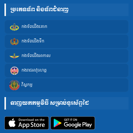
ប្រភេទទ័ព និងទ័ពជំនាញ
កងទ័ពជើងគោក
កងទ័ពជើងទឹក
កងទ័ពជើងអាកាស
កងរាជអាវុធហត្ថ
វិស្វកម្ម
ទាញយកកម្មវិធី សម្រាប់ទូរស័ព្ទដៃ