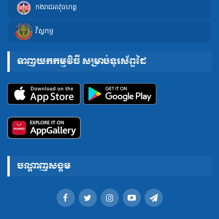
កងរាជអាវុធហត្ថ
វិស្វកម្ម
ទាញយកកម្មវិធី សម្រាប់ទូរស័ព្ទដៃ
បណ្តាញសង្គម