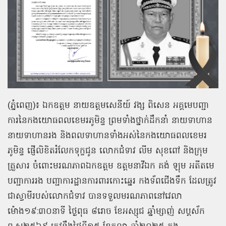
(ភ្នំពេញ)៖ ឯកឧត្ដម នាយឧត្ដមសេនីយ៍ វង្ស ពិសេន អគ្គមេបញ្ជា
ការនៃកងយោធពលខេមរភូមិន្ទ ព្រមទាំងថ្នាក់ដឹកនាំ នាយទាហាន
នាយទាហានរង និងពលទាហានទាំងអស់នៃកងយោធពលខេមរ
ភូមិន្ទ ផ្ញើលិខិតរំលែកទុក្ខជូន លោកជំទាវ លីម សុខពៅ និងក្រុម
គ្រួសារ ចំពោះមរណភាពឯកឧត្តម ឧត្តមនាវីឯក គង់ ឡុម អតីតមេ
បញ្ជាការរង បញ្ជាការដ្ឋានការពារកោះឆ្នេរ កងទ័ពជើងទឹក ដែលត្រូវ
ជាស្វាមីរបស់លោកជំទាវ បានទទួលមរណភាពនៅវេលា
ម៉ោង១៩:៣០នាទី ថ្ងៃពុធ ៨រោច ខែអស្សុជ ឆ្នាំម្សាញ់ សប្តស័ក