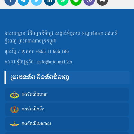
អាសយដ្ឋាន: វិថីហ្សកឌីមីត្រូវ សង្កាត់មិត្ដភាព ខណ្ឌ៧មករា រាជធានី
ភ្នំពេញ ព្រះរាជាណាចក្រកម្ពុជា
ទូរស័ព្ទ / ទូរសារ: +855 11 666 186
សារអេឡិចត្រូនិច:
info@cic.mil.kh
ប្រភេទទ័ព និងទ័ពជំនាញ
កងទ័ពជើងគោក
កងទ័ពជើងទឹក
កងទ័ពជើងអាកាស