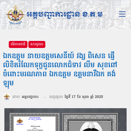
ព័ត៌មានជាតិ
សារជូនពរ
ឯកឧត្ដម នាយឧត្ដមសេនីយ៍ វង្ស ពិសេន ផ្ញើ
លិខិតរំលែកទុក្ខជូនលោកជំទាវ លីម សុខពៅ
ចំពោះមរណភាព ឯកឧត្តម ឧត្តមនាវីឯក គង់
ឡុម
ដោយ
អគ្គបញ្ជាការ
ចេញផ្សាយ
ថ្ងៃទី 17 ខែ តុលា ឆ្នាំ 2025