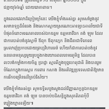
ព.ស២៥៦៩ ត្រូវនឹងថ្ងៃទី១៥ ខែតុលា ឆ្នាំ២០២៥ ក្នុង
ជន្មាយុ៦៦ឆ្នាំ ដោយរោគាពាធ។
ក្នុងពេលវេលាដ៏ក្រៀមក្រំនេះ យើងខ្ញុំទាំងអស់គ្នា សូមសម្តែងនូវ
សមានទុក្ខដ៏ធំធេង និងសោកស្តាយស្រណោះអាឡោះអាល័យជាទី
បំផុតចំពោះមរណភាពរបស់ឯកឧត្តម ឧត្តមនាវីឯក គង់ ឡុម ដែល
ជាការបាត់បង់នូវស្វាមី ឪពុក ឪពុកក្មេក និងជីតាជាទីគោរព
ស្រលាញ់ប្រកបដោយព្រហ្មវិហារធម៌ ហើយក៏ជាការបាត់បង់នូវ
ធនធានមនុស្សមួយរូបក្នុងកងយោធពលខេមរភូមិន្ទ ដែលបាន
លះបង់កម្លាំងកាយចិត្ត ប្រាជ្ញា ស្មារតីក្នុងបុព្វហេតុជាតិ និងបានរួម
ចំណែកក្នុងការស្តារ ការពារ កសាង និងអភិវឌ្ឍប្រទេសជាតិឱ្យមាន
ការរីកចម្រើនលើគ្រប់វិស័យ។
យើងខ្ញុំទាំងអស់គ្នា សូមឧទ្ទិសបួងសួងដល់វិញ្ញាណក្ខន្ធឯកឧត្តម
ឧត្តមនាវីឯក គង់ ឡុម បានចាប់បដិសន្ធិក្នុងសុគតិភពកុំបី
ឃ្លៀងឃ្លាតឡើយ៕