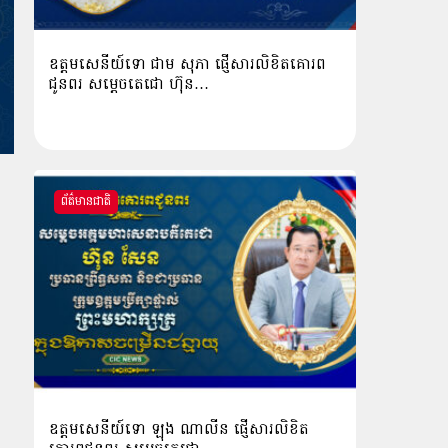
ឧត្តមសេនីយ៍ទោ ជាម សុភា ផ្ញើសារលិខិតគោរព
ជូនពរ សម្ដេចតេជោ ហ៊ុន…
ព័ត៌មានជាតិ
ឧត្ដមសេនីយ៍ទោ ឡុង ណាលីន ផ្ញើសារលិខិត