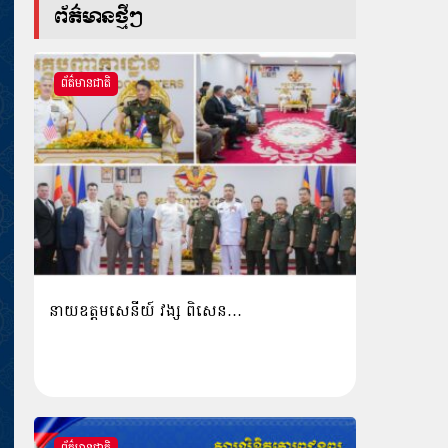
ព័ត៌មានថ្មីៗ
ព័ត៌មានជាតិ
នាយឧត្តមសេនីយ៍ វង្ស ពិសេន…