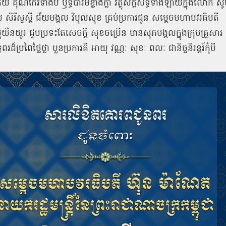
រ័យ
គុណកែវទាំងបី
ឫទ្ធិបារមីខ្លាំងក្លា
វត្ថុស័ក្តិសិទ្ធិទាំងឡាយក្នុងលោក
សូ
យ
សិរីសួស្តី
ជ័យមង្គល
វិបុលសុខ
គ្រប់ប្រការជូន
សម្តេចមហាបវរធិបតី
ុយឺនយូរ
ជួបប្រទះតែសេចក្តី
សុខចម្រើន
មានសុភមង្គលក្នុងក្រុមគ្រួសារ
ដ៏ប្រពៃថ្លៃថ្លា
បួនប្រការគឺ
អាយុ
វណ្ណៈ
សុខៈ
ពលៈ
ជានិច្ចនិរន្តរ៍កុំបី