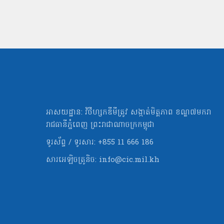
អាសយដ្ឋាន: វិថីហ្សកឌីមីត្រូវ សង្កាត់មិត្ដភាព ខណ្ឌ៧មករា
រាជធានីភ្នំពេញ ព្រះរាជាណាចក្រកម្ពុជា
ទូរស័ព្ទ / ទូរសារ: +855 11 666 186
សារអេឡិចត្រូនិច:
info@cic.mil.kh