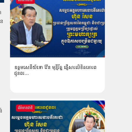
ព័ត៌មានជាតិ
ា
នៃ
ម
ឧត្តមសេនីយ៍ទោ វ៉ែន មុន្មីរ័ត្ន ផ្ញើសារលិខិតគោរព
ជូនពរ…
ព័ត៌មានជាតិ
ន់