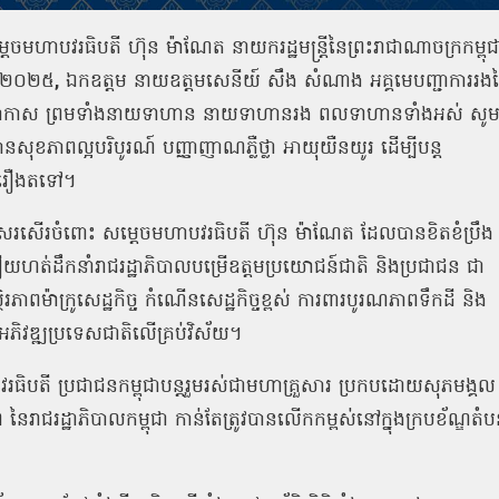
តេចមហាបវរធិបតី
ហ៊ុន
ម៉ាណែត
នាយករដ្ឋមន្រ្តីនៃព្រះរាជាណាចក្រកម្ពុជ
នាំ២០២៥
,
ឯកឧត្ដម
នាយឧត្តមសេនីយ៍
សឹង
សំណាង
អគ្គមេបញ្ជាការរង
អាកាស
ព្រមទាំងនាយទាហាន
នាយទាហានរង
ពលទាហានទាំងអស់
សូ
នសុខភាពល្អបរិបូរណ៍
បញ្ញាញាណភ្លឺថ្លា
អាយុយឺនយូរ
ដើម្បីបន្ត
នរុងរឿងតទៅ។
សរសើរចំពោះ
សម្តេចមហាបវរធិបតី
ហ៊ុន
ម៉ាណែត
ដែលបានខិតខំប្រឹង
ហត់ដឹកនាំរាជរដ្ឋាភិបាលបម្រើឧត្តមប្រយោជន៍ជាតិ
និងប្រជាជន
ជា
ថិរភាពម៉ាក្រូសេដ្ឋកិច្ច
កំណើនសេដ្ឋកិច្ចខ្ពស់
ការពារបូរណភាពទឹកដី
និង
ារអភិវឌ្ឍប្រទេសជាតិលើគ្រប់វិស័យ។
រធិបតី
ប្រជាជនកម្ពុជាបន្តរួមរស់ជាមហាគ្រួសារ
ប្រកបដោយសុភមង្គល
ព
នៃរាជរដ្ឋាភិបាលកម្ពុជា
កាន់តែត្រូវបានលើកកម្ពស់នៅក្នុងក្របខ័ណ្ឌតំប