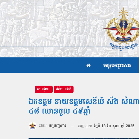
អគ្គបញ្ជាការ
សារជូនពរ
ព័ត៌មានជាតិ
ឯកឧត្ដម នាយឧត្តមសេនីយ៍ សឹង សំណាង 
៤៨ ឈានចូល ៤៩ឆ្នាំ
ដោយ
អគ្គបញ្ជាការ
ចេញផ្សាយ
ថ្ងៃទី 18 ខែ តុលា ឆ្នាំ 2025