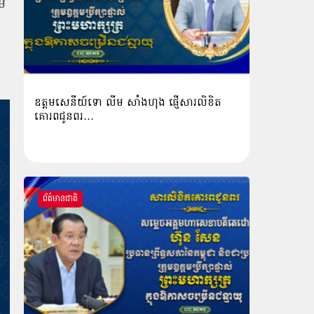
ម
ឧត្តមសេនីយ៍ទោ លីម​ សាំង​ហុង​ ផ្ញើសារលិខិត
គោរពជូនពរ…
ព័ត៌មានជាតិ