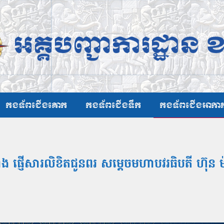
កងទ័ពជើងគោក
កងទ័ពជើងទឹក
កងទ័ពជើងអាកា
ផ្ញើសារលិខិតជូនពរ សម្តេចមហាបវរធិបតី ហ៊ុន 