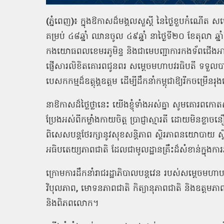
(
ភ្នំពេញ
)
៖
ក្នុងឱកាសដ៏មង្គលសួស្តី
នៃថ្ងៃខួបកំណើត
សម្
គម្រប់
៤៨ឆ្នាំ
ឈានចូល
៤៩ឆ្នាំ
នាថ្ងៃទី២០
ខែតុលា
ឆ្
កងយោធពលខេមរភូមិន្ទ
និងជាមេបញ្ជាការកងទ័ពជើង
ផ្ញើសារលិខិតគោរពជូនពរ
សម្តេចមហាបវរធិបតី
ទទួលបា
បេសកកម្មដ៏ឧត្តុង្គឧត្តម
ដើម្បីដឹកនាំកម្ពុជាឱ្យរីកចម្រើ
នាឱកាសដ៏ថ្លៃថ្លានេះ
យើងខ្ញុំទាំងអស់គ្នា
សូមគោរពកោត
ប្រែងអស់ពីកម្លាំងកាយចិត្ត
ប្រាជ្ញាស្មារតី
ដោយមិនខ្លាចនឿយ
ពិសេសបន្តថែរក្សានូវសុខសន្តិភាព
ស្ថិរភាពនយោបាយ
ស្
អធិបតេយ្យភាពជាតិ
ដែលជាមូលដ្ឋានគ្រឹះដ៏សំខាន់ក្នុងក
ក្រោមការដឹកនាំរាជរដ្ឋាភិបាលបន្តវេន
របស់សម្តេចមហាបវ
វិបុលភាព
,
មោទនភាពជាតិ
កិត្យានុភាពជាតិ
និងឧត្តមភា
និងពិភពលោក។