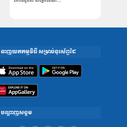
គោរពជូនពរ សម្ដេចតេជោ…
ទាញយកកម្មវិធី សម្រាប់ទូរស័ព្ទដៃ
បណ្តាញសង្គម