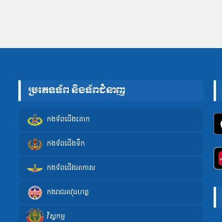
ប្រភេទទ័ព និងទ័ពជំនាញ
កងទ័ពជើងគោក
កងទ័ពជើងទឹក
កងទ័ពជើងអាកាស
កងរាជអាវុធហត្ថ
វិស្វកម្ម