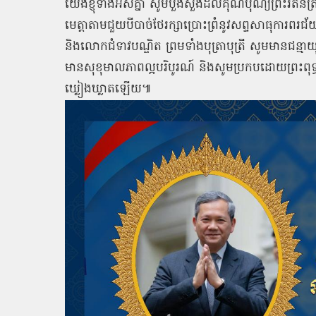
យើងខ្ញុំទាំងអស់គ្នា
សូមបួងសួងដល់គុណបុណ្យព្រះរតនត្
មេត្តាតាមជួយបីបាច់ថែរក្សាប្រោះព្រំនូវសព្ទសាធុការពរជ័
និងលោកជំទាវបណ្ឌិត
ព្រមទាំងបុត្រាបុត្រី
សូមមានជន្មាយ
មានសុខុមាលភាពល្អបរិបូរណ៍
និងសូមប្រកបដោយព្រះពុទ្ធពរ
ឃ្លៀងឃ្លាតឡើយ៕