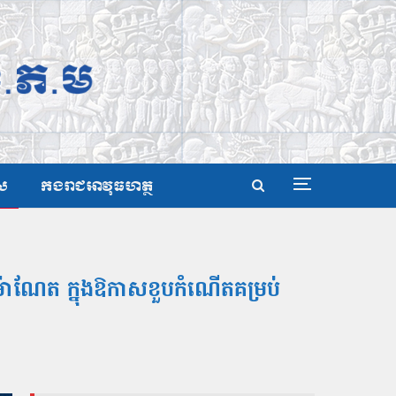
ស
កងរាជអាវុធហត្ថ
ម៉ាណែត ក្នុងឱកាសខួបកំណើតគម្រប់