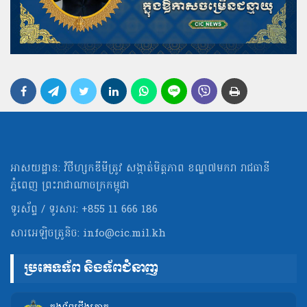
អាសយដ្ឋាន: វិថីហ្សកឌីមីត្រូវ សង្កាត់មិត្ដភាព ខណ្ឌ៧មករា រាជធានី
ភ្នំពេញ ព្រះរាជាណាចក្រកម្ពុជា
ទូរស័ព្ទ / ទូរសារ: +855 11 666 186
សារអេឡិចត្រូនិច:
info@cic.mil.kh
ប្រភេទទ័ព និងទ័ពជំនាញ