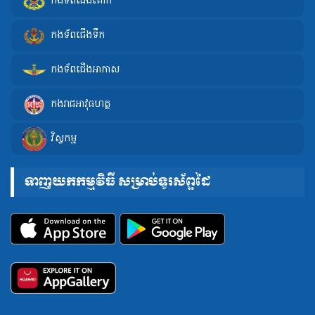
កងទ័ពជើងគោក
កងទ័ពជើងទឹក
កងទ័ពជើងអាកាស
កងរាជអាវុធហត្ថ
វិស្វកម្ម
ទាញយកកម្មវិធី សម្រាប់ទូរស័ព្ទដៃ