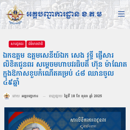
សារជូនពរ
ព័ត៌មានជាតិ
ឯកឧត្ដម ឧត្តមសេនីយ៍ឯក សេង វុទ្ធី ផ្ញើសារ
លិខិតជូនពរ សម្តេចមហាបវរធិបតី ហ៊ុន ម៉ាណែត
ក្នុងឱកាសខួបកំណើតគម្រប់ ៤៨ ឈានចូល
៤៩ឆ្នាំ
ដោយ
អគ្គបញ្ជាការ
ចេញផ្សាយ
ថ្ងៃទី 18 ខែ តុលា ឆ្នាំ 2025