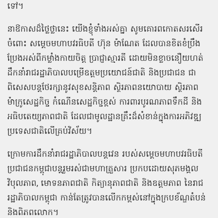
ទៅ។
នាឱកាសដ៏ថ្លៃថ្លានេះ យើងខ្ញុំទាំងអស់គ្នា សូមគោរពកោតសរសើរ
ចំពោះ សម្តេចមហាបវរធិបតី ហ៊ុន ម៉ាណែត ដែលបានខិតខំប្រឹង
ប្រែងអស់ពីកម្លាំងកាយចិត្ត ប្រាជ្ញាស្មារតី ដោយមិនខ្លាចនឿយហត់
ដឹកនាំរាជរដ្ឋាភិបាលបម្រើឧត្តមប្រយោជន៍ជាតិ និងប្រជាជន ជា
ពិសេសបន្តថែរក្សានូវសុខសន្តិភាព ស្ថិរភាពនយោបាយ ស្ថិរភាព
ម៉ាក្រូសេដ្ឋកិច្ច កំណើនសេដ្ឋកិច្ចខ្ពស់ ការពារបូរណភាពទឹកដី និង
អធិបតេយ្យភាពជាតិ ដែលជាមូលដ្ឋានគ្រឹះដ៏សំខាន់ក្នុងការអភិវឌ្ឍ
ប្រទេសជាតិលើគ្រប់វិស័យ។
ក្រោមការដឹកនាំរាជរដ្ឋាភិបាលបន្តវេន របស់សម្តេចមហាបវរធិបតី
ប្រជាជនកម្ពុជាបន្តរួមរស់ជាមហាគ្រួសារ ប្រកបដោយសុភមង្គល
វិបុលភាព, មោទនភាពជាតិ កិត្យានុភាពជាតិ និងឧត្តមភាព នៃរាជ
រដ្ឋាភិបាលកម្ពុជា កាន់តែត្រូវបានលើកកម្ពស់នៅក្នុងក្របខ័ណ្ឌតំបន់
និងពិភពលោក។