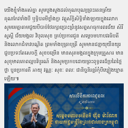
យើងខ្ញុំទាំងអស់គ្នា សូមបួងសួងដល់គុណបុណ្យព្រះរតនត្រ័យ
គុណកែវទាំងបី ឫទ្ធិបារមីខ្លាំងក្លា វត្ថុស័ក្តិសិទ្ធិទាំងឡាយក្នុងលោក
សូមមេត្តាតាមជួយបីបាច់ថែរក្សាប្រោះព្រំនូវសព្ទសាធុការពរជ័យ សិរី
សួស្តី ជ័យមង្គល វិបុលសុខ គ្រប់ប្រការជូន សម្តេចមហាបវរធិបតី
និងលោកជំទាវបណ្ឌិត ព្រមទាំងបុត្រាបុត្រី សូមមានជន្មាយុយឺនយូរ
ជួបប្រទះតែសេចក្តី សុខចម្រើន មានសុភមង្គលក្នុងក្រុមគ្រួសារ មាន
សុខុមាលភាពល្អបរិបូរណ៍ និងសូមប្រកបដោយព្រះពុទ្ធពរដ៏ប្រពៃថ្លៃ
ថ្លា បួនប្រការគឺ អាយុ វណ្ណៈ សុខៈ ពលៈ ជានិច្ចនិរន្តរ៍កុំបីឃ្លៀងឃ្លាត
ឡើយ៕