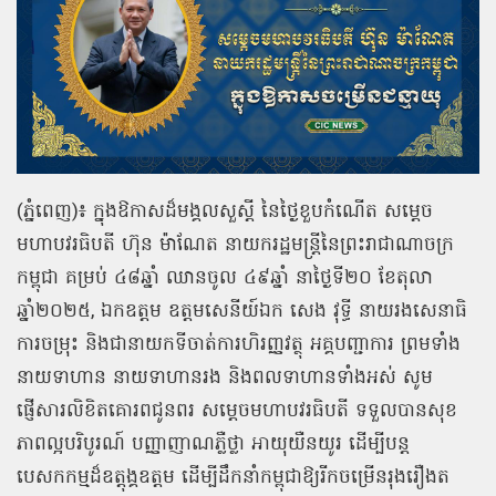
(ភ្នំពេញ)៖ ក្នុងឱកាសដ៏មង្គលសួស្តី នៃថ្ងៃខួបកំណើត សម្តេច
មហាបវរធិបតី ហ៊ុន ម៉ាណែត នាយករដ្ឋមន្រ្តីនៃព្រះរាជាណាចក្រ
កម្ពុជា គម្រប់ ៤៨ឆ្នាំ ឈានចូល ៤៩ឆ្នាំ នាថ្ងៃទី២០ ខែតុលា
ឆ្នាំ២០២៥, ឯកឧត្ដម ឧត្តមសេនីយ៍ឯក សេង វុទ្ធី នាយរងសេនាធិ
ការចម្រុះ និងជានាយកទីចាត់ការហិរញ្ញវត្ថុ អគ្គបញ្ជាការ ព្រមទាំង
នាយទាហាន នាយទាហានរង និងពលទាហានទាំងអស់ សូម
ផ្ញើសារលិខិតគោរពជូនពរ សម្តេចមហាបវរធិបតី ទទួលបានសុខ
ភាពល្អបរិបូរណ៍ បញ្ញាញាណភ្លឺថ្លា អាយុយឺនយូរ ដើម្បីបន្ត
បេសកកម្មដ៏ឧត្តុង្គឧត្តម ដើម្បីដឹកនាំកម្ពុជាឱ្យរីកចម្រើនរុងរឿងត