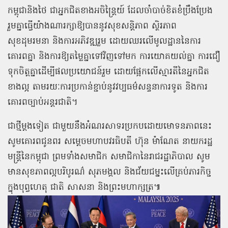
កម្ពុជានិងថៃ ជាអ្នកជិតខាងអចិន្ត្រៃយ៍ ដែលចាំបាច់ខិតខំប្រឹងប្រែង
រួមគ្នាធ្វើយ៉ាងណារក្សាឱ្យបាននូវសុខសន្តិភាព ស្ថិរភាព
សុខដុមរមនា និងការអភិវឌ្ឍរួម ដោយឈរលើមូលដ្ឋាននៃការ
គោរពគ្នា និងការឱ្យតម្លៃគ្នាទៅវិញទៅមក ការយោគយល់គ្នា ការជឿ
ទុកចិត្តគ្នាដើម្បីផលប្រយោជន៍រួម ដោយផ្អែកលើស្មារតីនៃអ្នកជិត
ខាងល្អ តាមរយៈការប្រកាន់ខ្ជាប់នូវវប្បធម៌សន្ទនាការទូត និងការ
គោរពច្បាប់អន្តរជាតិ។
ជាថ្មីម្តងទៀត ជាមួយនឹងអំណរសាទរប្រកបដោយមោទនភាពនេះ
សូមគោរពជូនពរ សម្តេចមហាបវរធិបតី ហ៊ុន ម៉ាណែត នាយករដ្ឋ
មន្ត្រីនៃកម្ពុជា ព្រមទាំងសមាជិក សមាជិកានៃរាជរដ្ឋាភិបាល សូម
មានសុខភាពល្អបរិបូរណ៌ សុភមង្គល និងជ័យជម្នះលើគ្រប់ភារកិច្ច
ក្នុងបុព្វហេតុ ជាតិ សាសនា និងព្រះមហាក្សត្រ៕