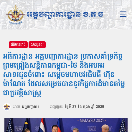
ព័ត៌មានជាតិ
សារជូនពរ
អធិការដ្ឋាន អគ្គបញ្ជាការដ្ឋាន ប្រកាសគាំទ្រកិច្ច
ព្រមព្រៀងសន្តិភាពកម្ពុជា-ថៃ និងអបអរ
សាទរជូនចំពោះ សម្តេចមហាបវរធិបតី ហ៊ុន
ម៉ាណែត ដែលសម្រេចបាននូវកិច្ចការដ៏មានតម្លៃ
ជាប្រវត្តិសាស្រ្ត
ដោយ
អគ្គបញ្ជាការ
ចេញផ្សាយ
ថ្ងៃទី 27 ខែ តុលា ឆ្នាំ 2025