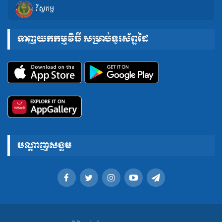
វិស្វកម្ម
ទាញយកកម្មវិធី សម្រាប់ទូរស័ព្ទដៃ
បណ្តាញសង្គម