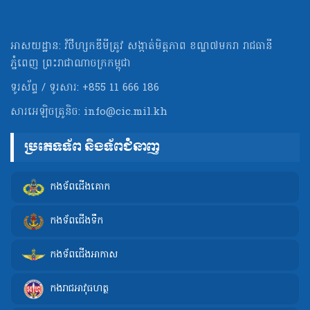
អាសយដ្ឋាន: វិថីហ្សកឌីមីត្រូវ សង្កាត់មិត្ដភាព ខណ្ឌ៧មករា រាជធានី
ភ្នំពេញ ព្រះរាជាណាចក្រកម្ពុជា
ទូរស័ព្ទ / ទូរសារ: +855 11 666 186
សារអេឡិចត្រូនិច:
info@cic.mil.kh
ប្រភេទទ័ព និងទ័ពជំនាញ
កងទ័ពជើងគោក
កងទ័ពជើងទឹក
កងទ័ពជើងអាកាស
កងរាជអាវុធហត្ថ