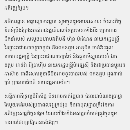
អភិវឌ្ឍន៍រួម។
អធិការដ្ឋាន អគ្គបញ្ជាការដ្ឋាន សូមចូលរួមអបអរសាទរ ចំពោះកិច្ច
ខិតខំប្រឹងប្រែងរបស់រាជរដ្ឋាភិបាលនៃប្រទេសទាំងពីរ ក្រោមការ
ដឹកនាំរបស់ សម្តេចមហាបវរធិបតី ហ៊ុន ម៉ាណែត នាយករដ្ឋមន្ត្រី
នៃព្រះរាជាណាចក្រកម្ពុជា និងឯកឧត្តម អានុទីន ចាន់វីរៈគុល
នាយករដ្ឋមន្ត្រី នៃព្រះរាជាណាចក្រថៃ និងតួនាទីស្នូលរបស់ ឯក
ឧត្តម អាន់វ៉ា អ៉ីប្រាហ៊ីម នាយករដ្ឋមន្ត្រីម៉ាឡេស៊ី និងជាប្រធានប្តូរវេន
អាស៊ាន ជាពិសេសតួនាទីមិនអាចខ្វះបានរបស់ ឯកឧត្តម ដូណាល់
ត្រាំ ប្រធានាធិបតី សហរដ្ឋអាមេរិក។
សន្តិភាពគឺទ្រព្យដ៏ពិសិដ្ឋ មិនអាចកាត់ថ្លៃបាន ដែលជាបំណងប្រាថ្នា
តែមួយគត់របស់ប្រជាពលរដ្ឋគ្រប់រូប និងជាមូលដ្ឋានគ្រឹះនៃការ
អភិវឌ្ឍសេដ្ឋកិច្ចសង្គម ដែលយើងទាំងអស់គ្នាចាំបាច់ត្រូវចូលរួម
ការពារថែរក្សាឱ្យបានគង់វង្ស។