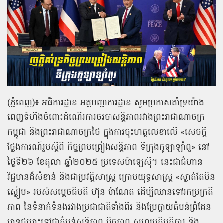
(ភ្នំពេញ)៖ អធិការដ្ឋាន អគ្គបញ្ជាការដ្ឋាន សូមប្រកាសគាំទ្រយ៉ាង
ពេញទំហឹងចំពោះដំណើរការចរចាសន្តិភាពរវាងព្រះរាជាណាចក្រ
កម្ពុជា និងព្រះរាជាណាចក្រថៃ ក្នុងការចុះហត្ថលេខាលើ «សេចក្តី
ថ្លែងការណ៍រួមស្តីពី កិច្ចព្រមព្រៀងសន្តិភាព ទីក្រុងកូឡាឡាំពួ» នៅ
ថ្ងៃទី២៦ ខែតុលា ឆ្នាំ២០២៥ ប្រទេសម៉ាឡេស៊ី។ នេះជាជំហាន
វិជ្ជមានដ៏សំខាន់ និងជាប្រវត្តិសាស្រ្ត ក្រោមយុទ្ធសាស្រ្ត «ស្ងាត់តែមិន
ស្ងៀម» របស់សម្តេចធិបតី ហ៊ុន ម៉ាណែត ដើម្បីឈានទៅរកប្រក្រតី
ភាព នៃទំនាក់ទំនងរវាងប្រជាជាតិទាំងពីរ និងប្រែក្លាយតំបន់ព្រំដែន
មានជម្លោះទៅជាតំបន់សន្តិភាព មិត្តភាព សហប្រតិបត្តិការ និង