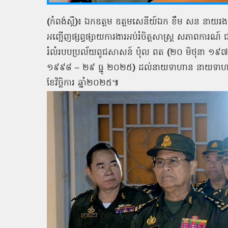
(
កំពង់ស្ពឺ
)
៖
ឯកឧត្តម
ឧត្តមសេនីយ៍ឯក
ខឹម
សន
នាយរងស
អញ្ជើញផ្សព្វផ្សាយការងារអប់រំចិត្តសាស្ត្រ
សភាពការណ៍ ជ
រំលំរបបប្រល័យពូជសាសន៍
ប៉ុល
ពត
(
២០
មិថុនា
១៩
១៩៩៨
–
២៩
ធ្នូ
២០២៥
)
ដល់នាយទាហាន
នាយទាហ
ខែវិច្ឆិការ
ឆ្នាំ២០២៥៕