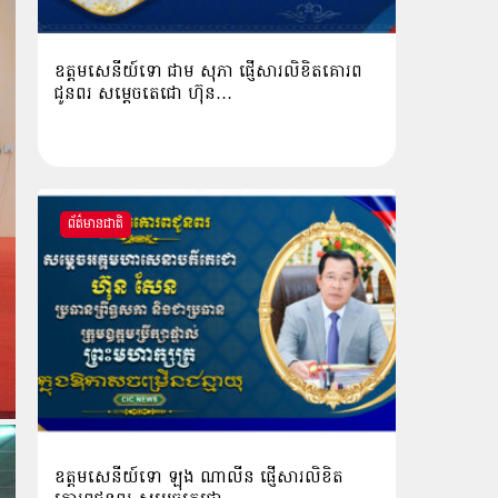
ឧត្តមសេនីយ៍ទោ ជាម សុភា ផ្ញើសារលិខិតគោរព
ជូនពរ សម្ដេចតេជោ ហ៊ុន…
ព័ត៌មានជាតិ
ឧត្ដមសេនីយ៍ទោ ឡុង ណាលីន ផ្ញើសារលិខិត