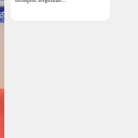
គោរពជូនពរ សម្ដេចតេជោ…