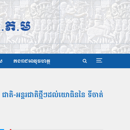
ស
កងរាជអាវុធហត្ថ
ជាតិ-អន្តរជាតិថ្មីៗដល់យោធិននៃ ទីចាត់