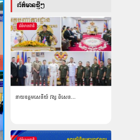
ព័ត៌មានថ្មីៗ
ព័ត៌មានជាតិ
នាយឧត្តមសេនីយ៍ វង្ស ពិសេន…