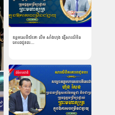
ឧត្តមសេនីយ៍ទោ លីម​ សាំង​ហុង​ ផ្ញើសារលិខិត
គោរពជូនពរ…
ព័ត៌មានជាតិ