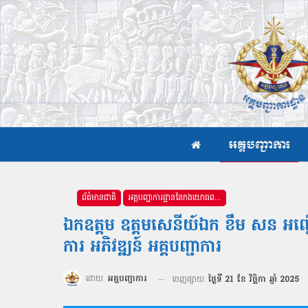
អគ្គបញ្ជាការ
ព័ត៌មានជាតិ
អគ្គបញ្ជាការដ្ឋាននៃកងយោធពលខេមរភូមិន្ទ
ឯកឧត្តម ឧត្តមសេនីយ៍ឯក ខឹម សន អញ្ជើញ
ការ អភិវឌ្ឍន៍ អគ្គបញ្ជាការ
ដោយ
អគ្គបញ្ជាការ
ចេញផ្សាយ
ថ្ងៃទី 21 ខែ វិច្ឆិកា ឆ្នាំ 2025