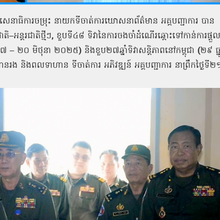
េនាធិការចម្រុះ
នាយកទីចាត់ការឃោសនាព័ត៌មាន
អគ្គបញ្ជាការ
បាន
ាតិ
–
អន្តរជាតិថ្មីៗ
,
ខួបទី៤៨
ទិវានៃការចងចាំដំណើរឆ្ពោះទៅកាន់ការផ្ដួ
៧៧
–
២០
មិថុនា
២០២៥
)
និងខួប២៧ឆ្នាំទិវាសន្តិភាពនៅកម្ពុជា
(
២៩
ធ្ន
ានរង
និងពលទាហាន
ទីចាត់ការ
អភិវឌ្ឍន៍
អគ្គបញ្ជាការ
នាព្រឹកថ្ងៃទី២