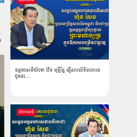
ព័ត៌មានជាតិ
ល
ូ
១
ឧត្តមសេនីយ៍ទោ វ៉ែន មុន្មីរ័ត្ន ផ្ញើសារលិខិតគោរព
ជូនពរ…
ព័ត៌មានជាតិ