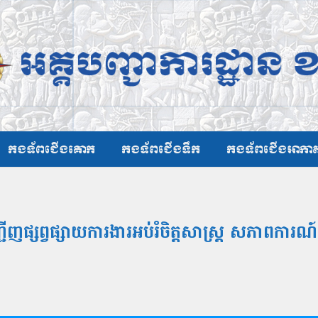
កងទ័ពជើងគោក
កងទ័ពជើងទឹក
កងទ័ពជើងអាកា
ផ្សព្វផ្សាយការងារអប់រំចិត្តសាស្ត្រ សភាពការណ៍ 