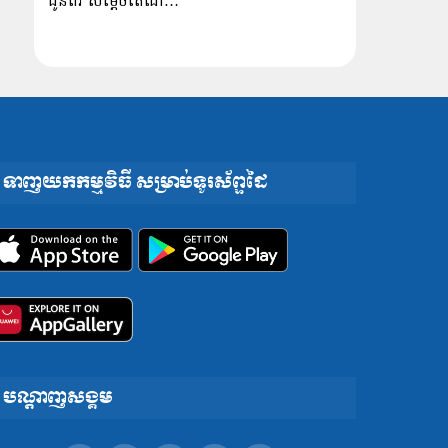
ជូនពរ សម្ដេចតេជោ…
ទាញយកកម្មវិធី សម្រាប់ទូរស័ព្ទដៃ
បណ្តាញសង្គម