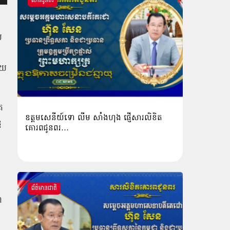
សារជូនពរ
យ
យ
ោយ
គ
ឧត្តមសេនីយ៍ទោ លីម​ សាំង​ហុង​ ផ្ញើសារលិខិត
ទ
គោរពជូនពរ…
ព័ត៌មានជាតិ
ែ