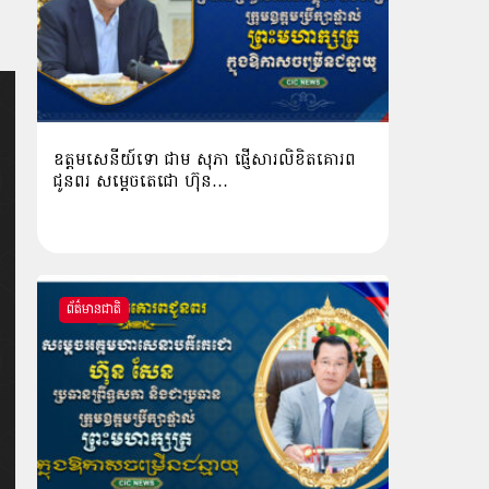
ឧត្តមសេនីយ៍ទោ ជាម សុភា ផ្ញើសារលិខិតគោរព
ជូនពរ សម្ដេចតេជោ ហ៊ុន…
ព័ត៌មានជាតិ