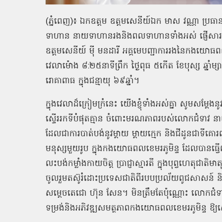
(ភ្នំពេញ)៖ ឯកឧត្ដម ឧត្តមសេនីយ៍ឯក មាស វណ្ណា ប្រធានក្
ទាហាន នាយទាហានរងនិងពលទាហានទាំងអស់ ផ្ញើសាររំល
ឧត្ដមសេនីយ៍ ម៉ី មនដារី អគ្គមេបញ្ជាការរងនៃកងយោ
វេលាម៉ោង ៨:២៥នាទីព្រឹក ថ្ងៃពុធ ៥កើត ខែបុស្ស ឆ្នាំម
រោគាពាធ ក្នុងជន្មាយុ ៦៩ឆ្នាំ។
ក្នុងវេលាដ៏ក្រៀមក្រំនេះ យើងខ្ញុំទាំងអស់គ្នា សូមស
ស្ទើររកទីបំផុតគ្មាន ចំពោះមរណភាពរបស់លោកជំទាវ នា
ដែលជាការបាត់បង់នូវម្ដាយ ម្ដាយក្មេក និងជីដូនជាទី
មនុស្សមួយរូប ក្នុងកងយោធពលខេមរភូមិន្ទ ដែលបានធ្វ
លះបង់កម្លាំងកាយចិត្ត ប្រាជ្ញាស្មារតី ក្នុងបុព្វហេតុជ
ចូលរួមតស៊ូរំដោះប្រទេសជាតិពីរបបប្រល័យពូជសាសន៍ និ
សម្ដេចតេជោ ហ៊ុន សែន។ មិនត្រឹមតែប៉ុណ្ណោះ លោកជំទា
ទម្រង់និងអភិវឌ្ឍសមត្ថភាពកងយោធពលខេមរភូមិន្ទ ឱ្យស