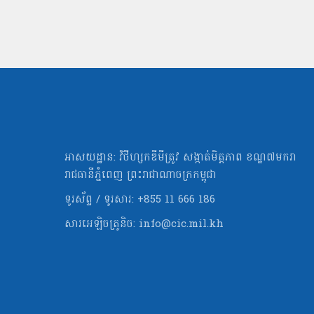
អាសយដ្ឋាន: វិថីហ្សកឌីមីត្រូវ សង្កាត់មិត្ដភាព ខណ្ឌ៧មករា
រាជធានីភ្នំពេញ ព្រះរាជាណាចក្រកម្ពុជា
ទូរស័ព្ទ / ទូរសារ: +855 11 666 186
សារអេឡិចត្រូនិច:
info@cic.mil.kh