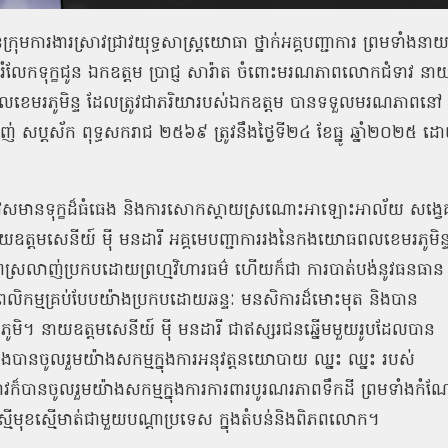
រុមការងារស្រាវជ្រាវយុទ្ធសាស្ត្រយោធា ថ្នាក់អគ្គបញ្ជាការ ព្រមទាំងនា
ែកទុក្ខជូន ឯកឧត្ដម ប្រាជ្ញ សារ៉ាត ចំពោះមរណភាពលោកជំទាវ នា
ធពលខេមរភូមិន្ទ ដែលត្រូវជាភរិយារបស់ឯកឧត្ដម បានទទួលមរណភាពនៅ
្សាញ់ សប្តស័ក ពុទ្ធសករាជ ២៥៦៩ ត្រូវនឹងថ្ងៃទី២៤ ខែធ្នូ ឆ្នាំ២០២៥ ដ
ម្តែងនូវសមានទុក្ខដ៏ធំធេង និងការសោកស្តាយស្រណោះអាឡោះអាល័យ សង្វេ
យឧត្ដមសេនីយ៍ ម៉ី មនដារី អគ្គមេបញ្ជាការរងនៃកងយោធពលខេមរភូមិន្
គោរពស្រលាញ់ប្រកបដោយព្រហ្មវិហារធម៌ ហើយក៏ជា ការបាត់បង់នូវធនធាន
ើពលិកម្មគ្រប់បែបយ៉ាងប្រកបដោយឆន្ទៈ មនសិការដ៏មោះមុត និងបាន
ាតិមាតុភូមិ។ នាយឧត្តមសេនីយ៍ ម៉ី មនដារី ជាឥស្សរជនឆ្នើមមួយរូបដែលបាន
ងបានចូលរួមយ៉ាងសកម្មក្នុងការអនុវត្តនយោបាយ ឈ្នះ ឈ្នះ របស់
វក៏បានចូលរួមយ៉ាងសកម្មក្នុងការការពារបូរណរភាពទឹកដី ព្រមទាំងកំណ
្មើមុខស្មើមាត់ជាមួយបណ្ដាប្រទេស ក្នុងតំបន់និងពិភពលោក។