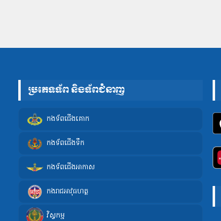
ប្រភេទទ័ព និងទ័ពជំនាញ
កងទ័ពជើងគោក
កងទ័ពជើងទឹក
កងទ័ពជើងអាកាស
កងរាជអាវុធហត្ថ
វិស្វកម្ម