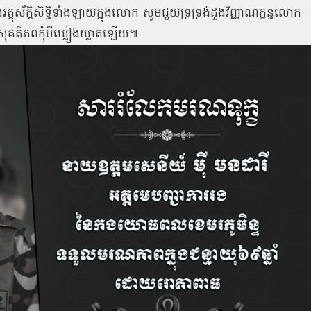
្ថុស័ក្តិសិទ្ធិទាំងឡាយក្នុងលោក សូមជួយទ្រទ្រង់ដួងវិញ្ញាណក្ខន្ធលោក
នុងសុគតិភពកុំបីឃ្លៀងឃ្លាតឡើយ៕