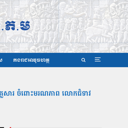
ស
កងរាជអាវុធហត្ថ
្រុមគ្រួសារ ចំពោះមរណភាព លោកជំទាវ