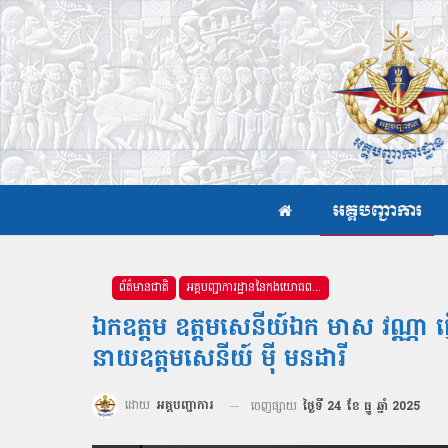
អគ្គបញ្ជាការ
ព័ត៌មានជាតិ
អគ្គបញ្ជាការដ្ឋាននៃកងយោធពលខេមរភូមិន្ទ
ឯកឧត្ដម ឧត្តមសេនីយ៍ឯក មាស វណ្ណា ផ្ញ
នាយឧត្ដមសេនីយ៍ ម៉ី មនដារី
ដោយ
អគ្គបញ្ជាការ
ចេញផ្សាយ
ថ្ងៃទី 24 ខែ ធ្នូ ឆ្នាំ 2025