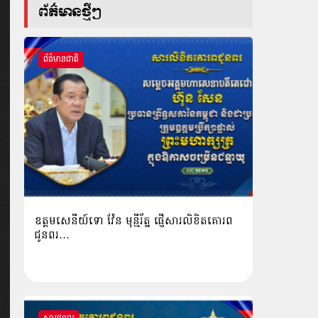
ព័ត៌មានថ្មីៗ
ព័ត៌មានជាតិ
ឧត្តមសេនីយ៍ទោ វ៉ែន មុន្មីរ័ត្ន ផ្ញើសារលិខិតគោរព
ជូនពរ…