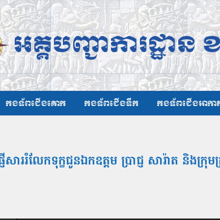
កងទ័ពជើងគោក
កងទ័ពជើងទឹក
កងទ័ពជើងអាកា
ើសាររំលែកទុក្ខជូនឯកឧត្ដម ប្រាជ្ញ សារ៉ាត និងក