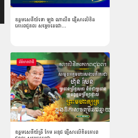
ឧត្ដមសេនីយ៍ទោ ឡុង ណាលីន ផ្ញើសារលិខិត
គោរពជូនពរ សម្ដេចតេជោ…
ព័ត៌មានជាតិ
ឧត្តមសេនីយ៍ត្រី កែម អនុជ ផ្ញើសារលិខិតគោរព