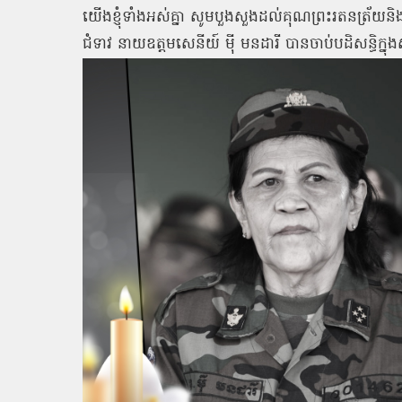
យើងខ្ញុំទាំងអស់គ្នា សូមបួងសួងដល់គុណព្រះរតនត្រ័យនិងវត
ជំទាវ នាយឧត្ដមសេនីយ៍ ម៉ី មនដារី បានចាប់បដិសន្ធិក្