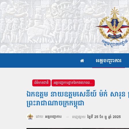
អគ្គបញ្ជាការ
ព័ត៌មានជាតិ
អគ្គបញ្ជាការដ្ឋាននៃកងយោធពលខេមរភូមិន្ទ
ឯកឧត្ដម នាយឧត្ដមសេនីយ៍ ម៉ក់ សារុ
ព្រះរាជាណាចក្រកម្ពុជា
ដោយ
អគ្គបញ្ជាការ
ចេញផ្សាយ
ថ្ងៃទី 25 ខែ ធ្នូ ឆ្នាំ 2025