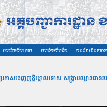
កងទ័ពជើងគោក
កងទ័ពជើងទឹក
កងទ័ពជើងអាកា
ន ប្រកាសចេញញត្តិថ្កោលទោស សង្គ្រាមឈ្លានពា