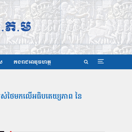
ស
កងរាជអាវុធហត្ថ
នរបស់ថៃមកលើអធិបតេយ្យភាព នៃ