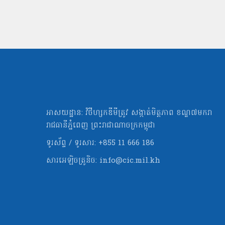
អាសយដ្ឋាន: វិថីហ្សកឌីមីត្រូវ សង្កាត់មិត្ដភាព ខណ្ឌ៧មករា
រាជធានីភ្នំពេញ ព្រះរាជាណាចក្រកម្ពុជា
ទូរស័ព្ទ / ទូរសារ: +855 11 666 186
សារអេឡិចត្រូនិច:
info@cic.mil.kh