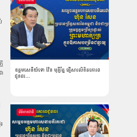
ព័ត៌មានជាតិ
់
តី
ឧត្តមសេនីយ៍ទោ វ៉ែន មុន្មីរ័ត្ន ផ្ញើសារលិខិតគោរព
ជា
ជូនពរ…
ី
ព័ត៌មានជាតិ
ិរ