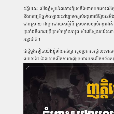
ទន្ទឹមនេះ យើងខ្ញុំសូមអំពាវនាវឱ្យភាគីថៃងាកមកគោរពកិច្
និងកាតព្វកិច្ចទាំងឡាយនៅក្រោមច្បាប់អន្ដរជាតិឱ្យបានម៉ឺងម
ដោះស្រាយ ជម្លោះដោយសន្តិវិធី ស្របតាមច្បាប់អន្ដរជាត
ប្រឆាំងនឹងការប្រើប្រាស់កម្លាំងអាវុធ សំដៅស្វែងរកដំណោ
អន្តរជាតិ។
ជាថ្មីម្តងទៀតយើងខ្ញុំទាំងអស់គ្នា សូមប្រកាសថ្កោល
យោធាថៃ ដែលបានបើកការបាញ់ប្រហារមកលើកងទ័ពកម្