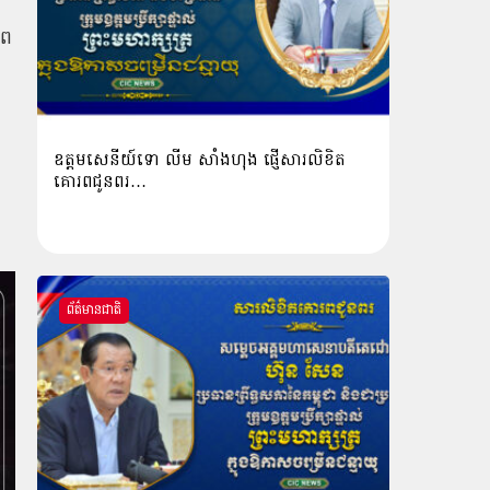
ាព
ឧត្តមសេនីយ៍ទោ លីម​ សាំង​ហុង​ ផ្ញើសារលិខិត
គោរពជូនពរ…
ព័ត៌មានជាតិ