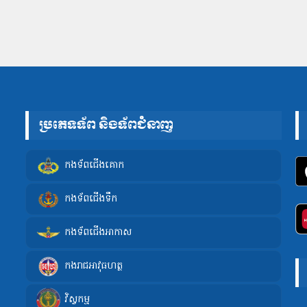
ប្រភេទទ័ព និងទ័ពជំនាញ
កងទ័ពជើងគោក
កងទ័ពជើងទឹក
កងទ័ពជើងអាកាស
កងរាជអាវុធហត្ថ
វិស្វកម្ម