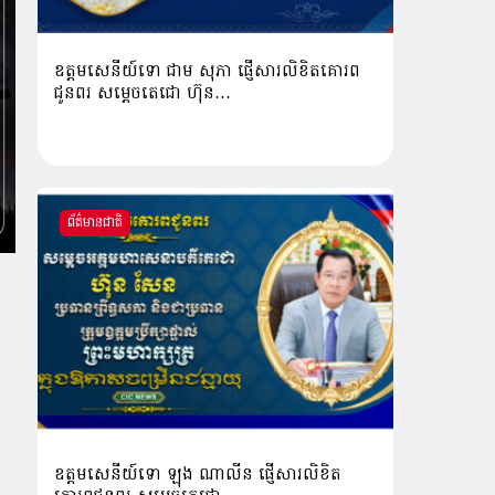
ឧត្តមសេនីយ៍ទោ ជាម សុភា ផ្ញើសារលិខិតគោរព
ជូនពរ សម្ដេចតេជោ ហ៊ុន…
ព័ត៌មានជាតិ
ឧត្ដមសេនីយ៍ទោ ឡុង ណាលីន ផ្ញើសារលិខិត