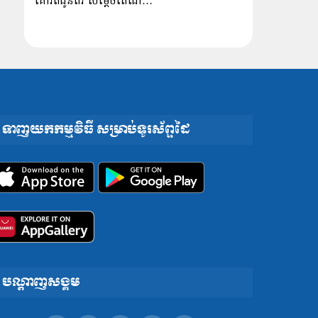
គោរពជូនពរ សម្ដេចតេជោ…
ទាញយកកម្មវិធី សម្រាប់ទូរស័ព្ទដៃ
បណ្តាញសង្គម