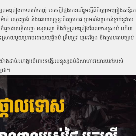
ចព្រមព្រៀងបទឈប់បាញ់ សេចក្ដីថ្លែងការណ៍រួមស្តីពីកិច្ចព្រមព្រៀងសន្តិភ
៉ាត់ ស្មោះត្រង់ និងដោយសុច្ឆន្ទៈពិតប្រាកដ ព្រមទាំងប្រកាន់ខ្ជាប់នូវការ
ិ ក៏ដូចជាសន្ធិសញ្ញា អនុសញ្ញា និងកិច្ចព្រមព្រៀងដែលមានស្រាប់ ហើយ
ះស្រាយមួយប្រកបដោយយុត្តិធម៌ ត្រឹមត្រូវ យូរអង្វែង និងស្របតាមច្បាប់
ទោសយ៉ាងដាច់អហង្ការចំពោះទង្វើអមនុស្សធម៌ដ៏សាហាវឃោរឃៅរបស់
ពុជា៕