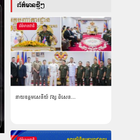
ព័ត៌មានថ្មីៗ
ព័ត៌មានជាតិ
នាយឧត្តមសេនីយ៍ វង្ស ពិសេន…