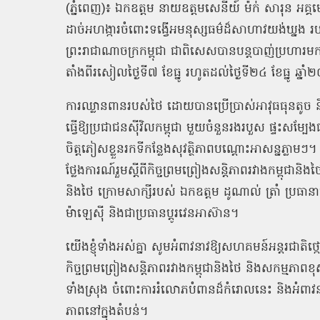
(
ភ្នំពេញ
)
៖ ឯកឧត្ដម នាយឧត្ដមសេនីយ៍ ម៉ក់ សារុន អគ
ដាច់អហង្ការចំពោះទង្វើអមនុស្សធម៌ដ៏សាហាវយង់ឃ្
ព្រះរាជាណាចក្រកម្ពុជា ជាពិសេសបានបន្តបាញ់ប្រហារមកលើ
តាំងពីរសៀលថ្ងៃទី៧ ខែធ្នូ រហូតដល់ថ្ងៃទី២៤ ខែធ្នូ ឆ្ន
ការឈ្លានពានរបស់ថៃ ដោយបានប្រើប្រាស់អាវុធធុនតូ
ធ្វើឱ្យប្រជាជនស៊ីវិលកម្ពុជា មួយចំនួនរងរបួស ផ្ទះសម្បែងជា
ចិត្តភៀសខ្លួនរកទីកន្លែងសុវត្ថិភាពបណ្តោះអាសន្នភ្
ថ្លែងការណ៍រួមស្ដីពីកិច្ចព្រមព្រៀងសន្តិភាពរវាងកម្ពុជា
និងថៃ ក្រោមសាក្សីរបស់ ឯកឧត្តម ដូណាល់ ត្រាំ ប្រធានាធិប
ម៉ាឡេស៊ី និងជាប្រធានប្តូរវេនអាស៊ាន។
យើងខ្ញុំទាំងអស់គ្នា សូមអំពាវនាវឱ្យសហគមន៍អន្តរជាតិថ
កិច្ចព្រមព្រៀងសន្តិភាពរវាងកម្ពុជានិងថៃ និងសកម្មភ
ទាំងស្រុង ចំពោះការរំលោភបំពានដ៏កំរោលនេះ និងអំពាវនា
ភាពនៅក្នុងតំបន់។