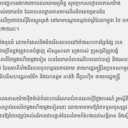
្គមេបញ្ជាការរងកងយោធពលខេមរភូមិន្ទ សូមប្រកាសថ្កោលទោសយ៉ាង
នង របស់យោធាថៃ ដែលបានឈ្លានពានមកលើអធិបតេយ្យភាពនៃ
ប្រជាជនស៊ីវិលស្លូតត្រង់ នៅតាមបណ្តាខេត្តជាប់ព្រំដែនកម្ពុជា ថៃ ចាប
ាំ២០២៥នេះ។
ច និងធុនធំ ដោយកំរោលនិងមិនរើសគោលដៅយ៉ាងសាហាវព្រៃផ្សៃ បាន
ច្រើនខ្នងត្រូវបានបំផ្លាញ សិស្សសាលា ក្មេងចាស់ ប្រុសស្រីត្រូវបង្ខំ
លាមៗ។ ភាគីថៃម្តងហើយម្តងទៀត បានរំលោភបំពានលើបទឈប់បាញ់ និងសេចក្
និងថៃ ដែលភាគីទាំងពីរបានចុះហត្ថលេខាដោយ នាយករដ្ឋមន្ត្រីនៃប្រទេសកម្ពុ
តីសហរដ្ឋអាម៉េរិក និងឯកឧត្តម អាន់វ៉ា អ៊ីប្រាហ៊ីម នាយករដ្ឋមន្ត្រី
្កោលទោសយ៉ាងម៉ឺងម៉ាត់ចំពោះការរំលោភបំពានសេចក្ដីថ្លែងការណ៍ រួមស្តីព
ាពខុសច្បាប់របស់ថៃម្តងហើយម្តងទៀតនេះ ដោយទាមទារឱ្យថៃទទួលខុសត្រូវ
វឱ្យថៃបញ្ឈប់រាល់អរិភាពជាបន្ទាន់ដែលគំរាមកំហែងដល់សន្តិភាព និងស្ថ