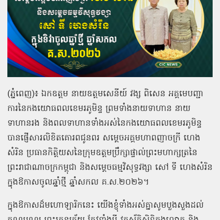
(ភ្នំពេញ)៖ ឯកឧត្ដម នាយឧត្ដមសេនីយ៍ វង្ស ពិសេន អគ្គមេបញ្ជា
ការនៃកងយោធពលខេមរភូមិន្ទ ព្រមទាំងនាយទាហាន នាយ
ទាហានរង និងពលទាហានទាំងអស់នៃកងយោធពលខេមរភូមិន្ទ
បានផ្ញើសារលិខិតគោរពជូនពរ សម្ដេចអគ្គមហាពញាចក្រី ហេង
សំរិន ប្រធានកិត្តិយសនៃក្រុមឧត្តមប្រឹក្សាផ្ទាល់ព្រះមហាក្សត្រនៃ
ព្រះរាជាណាចក្រកម្ពុជា និងសម្ដេចធម្មវិសុទ្ធវង្សា សៅ ទី ហេងសំរិន
ក្នុងឱកាសចូលឆ្នាំថ្មី ឆ្នាំសកល គ.ស.២០២៦។
ក្នុងឱកាសដ៏មហោឡារិកនេះ យើងខ្ញុំទាំងអស់គ្នាសូមបួងសួងដល់