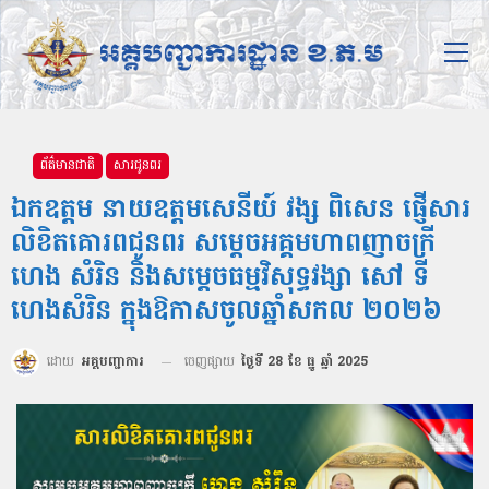
ព័ត៌មានជាតិ
សារជូនពរ
ឯកឧត្ដម នាយឧត្ដមសេនីយ៍ វង្ស ពិសេន ផ្ញើសារ
លិខិតគោរពជូនពរ សម្ដេចអគ្គមហាពញាចក្រី
ហេង សំរិន និងសម្ដេចធម្មវិសុទ្ធវង្សា សៅ ទី
ហេងសំរិន ក្នុងឱកាសចូលឆ្នាំសកល ២០២៦
ដោយ
អគ្គបញ្ជាការ
ចេញផ្សាយ
ថ្ងៃទី 28 ខែ ធ្នូ ឆ្នាំ 2025