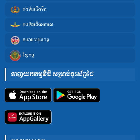
កងទ័ពជើងទឹក
កងទ័ពជើងអាកាស
កងរាជអាវុធហត្ថ
វិស្វកម្ម
ទាញយកកម្មវិធី សម្រាប់ទូរស័ព្ទដៃ