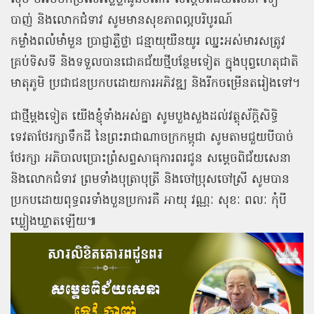
បាញ់ និងលោកជំទាវ សូមមានសុខភាពល្អបរិបូរណ៍
កម្លាំងពលំមាំមួន ប្រាជ្ញាភ្លឺថ្លា ជន្មាយុយឺនយូរ ឈ្នះអស់មារសត្រូវ
គ្រប់ទិសទី និងទទួលបានជោគជ័យថ្មីបន្ថែមទៀត ក្នុងបុព្វហេតុជាតិ
មាតុភូមិ ប្រជាជនប្រកបដោយការអភិវឌ្ឍ និងរីកចម្រើនតរៀងទៅ។
ជាថ្មីម្ដងទៀត យើងខ្ញុំទាំងអស់គ្នា សូមបួងសួងដល់វត្ថុស័ក្តិសិទ្ធិ
ទេវតាថែរក្សាទឹកដី នៃព្រះរាជាណាចក្រកម្ពុជា សូមតាមជួយបីបាច់
ថែរក្សា អភិបាលប្រោះព្រំសព្ទសាធុការពរជូន សម្ដេចពិជ័យសេនា
និងលោកជំទាវ ព្រមទាំងបុត្រាបុត្រី និងចៅប្រុសចៅស្រី សូមបាន
ប្រកបដោយពុទ្ធពរទាំងបួនប្រការគឺ អាយុ វណ្ណៈ សុខៈ ពលៈ កុំបី
ឃ្លៀងឃ្លាតឡើយ៕