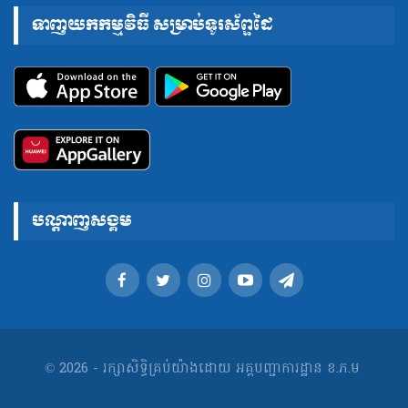
ទាញយកកម្មវិធី សម្រាប់ទូរស័ព្ទដៃ
បណ្តាញសង្គម
© 2026 - រក្សាសិទ្ធិគ្រប់យ៉ាងដោយ អគ្គបញ្ជាការដ្ឋាន ខ.ភ.ម