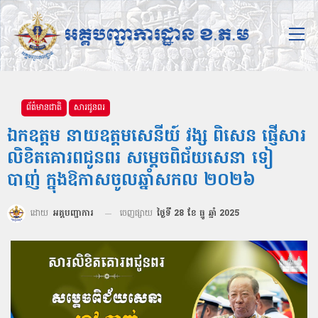
ព័ត៌មានជាតិ
សារជូនពរ
ឯកឧត្ដម នាយឧត្ដមសេនីយ៍ វង្ស ពិសេន ផ្ញើសារ
លិខិតគោរពជូនពរ សម្ដេចពិជ័យសេនា ទៀ
បាញ់ ក្នុងឱកាសចូលឆ្នាំសកល ២០២៦
ដោយ
អគ្គបញ្ជាការ
ចេញផ្សាយ
ថ្ងៃទី 28 ខែ ធ្នូ ឆ្នាំ 2025