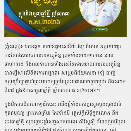
(ភ្នំពេញ)៖ ឯកឧត្ដម នាយឧត្ដមសេនីយ៍ វង្ស ពិសេន អគ្គមេបញ្ជា
ការនៃកងយោធពលខេមរភូមិន្ទ ព្រមទាំងនាយទាហាន នាយ
ទាហានរង និងពលទាហានទាំងអស់នៃកងយោធពលខេមរភូមិន្ទ
បានផ្ញើសារលិខិតគោរពជូនពរ សម្ដេចពិជ័យសេនា ទៀ បាញ់
ឧត្ដមប្រឹក្សាផ្ទាល់ព្រះមហាក្សត្រនៃព្រះរាជាណាចក្រកម្ពុជា និងលោក
ជំទាវ ក្នុងឱកាសចូលឆ្នាំថ្មី ឆ្នាំសកល គ.ស.២០២៦។
ក្នុងឱកាសដ៏មហោឡារិកនេះ យើងខ្ញុំទាំងអស់គ្នាសូមបួងសួងដល់
គុណបុណ្យ ព្រះរតនត្រ័យ កែវទាំងបី វត្ថុស័ក្ដិសិទ្ធិក្នុងលោក និង
ទេវតាឆ្នាំថ្មី សូមប្រោះព្រំសព្ទសាធុការពរ សិរីសួស្ដី ជ័យមង្គលវិបុល
សុខ បវរមហាប្រសើរថ្លៃថ្លាជូនចំពោះ សម្ដេចពិជ័យសេនា ទៀ