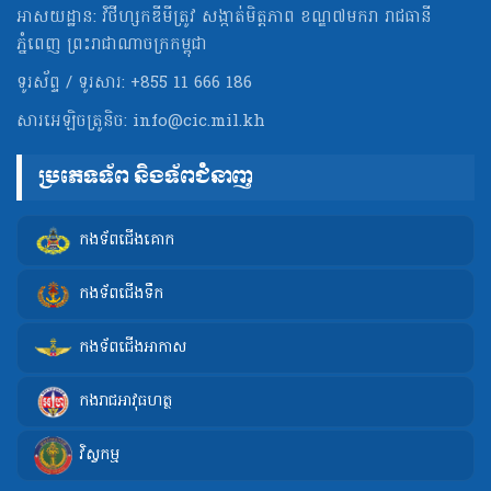
អាសយដ្ឋាន: វិថីហ្សកឌីមីត្រូវ សង្កាត់មិត្ដភាព ខណ្ឌ៧មករា រាជធានី
ភ្នំពេញ ព្រះរាជាណាចក្រកម្ពុជា
ទូរស័ព្ទ / ទូរសារ: +855 11 666 186
សារអេឡិចត្រូនិច:
info@cic.mil.kh
ប្រភេទទ័ព និងទ័ពជំនាញ
កងទ័ពជើងគោក
កងទ័ពជើងទឹក
កងទ័ពជើងអាកាស
កងរាជអាវុធហត្ថ
វិស្វកម្ម