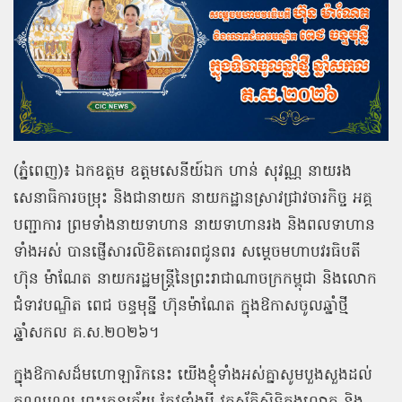
(ភ្នំពេញ)៖ ឯកឧត្ដម ឧត្តមសេនីយ៍ឯក ហាន់ សុវណ្ណ នាយរង
សេនាធិការចម្រុះ និងជានាយក នាយកដ្ឋានស្រាវជ្រាវចារកិច្ច អគ្គ
បញ្ជាការ ព្រមទាំងនាយទាហាន នាយទាហានរង និងពលទាហាន
ទាំងអស់ បានផ្ញើសារលិខិតគោរពជូនពរ សម្តេចមហាបវរធិបតី
ហ៊ុន ម៉ាណែត នាយករដ្ឋមន្រ្តីនៃព្រះរាជាណាចក្រកម្ពុជា និងលោក
ជំទាវបណ្ឌិត ពេជ ចន្ទមុន្នី ហ៊ុនម៉ាណែត ក្នុងឱកាសចូលឆ្នាំថ្មី
ឆ្នាំសកល គ.ស.២០២៦។
ក្នុងឱកាសដ៏មហោឡារិកនេះ យើងខ្ញុំទាំងអស់គ្នាសូមបួងសួងដល់