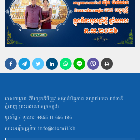
អាសយដ្ឋាន: វិថីហ្សកឌីមីត្រូវ សង្កាត់មិត្ដភាព ខណ្ឌ៧មករា រាជធានី
ភ្នំពេញ ព្រះរាជាណាចក្រកម្ពុជា
ទូរស័ព្ទ / ទូរសារ: +855 11 666 186
សារអេឡិចត្រូនិច:
info@cic.mil.kh