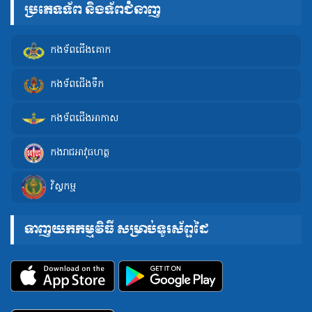
ប្រភេទទ័ព និងទ័ពជំនាញ
កងទ័ពជើងគោក
កងទ័ពជើងទឹក
កងទ័ពជើងអាកាស
កងរាជអាវុធហត្ថ
វិស្វកម្ម
ទាញយកកម្មវិធី សម្រាប់ទូរស័ព្ទដៃ