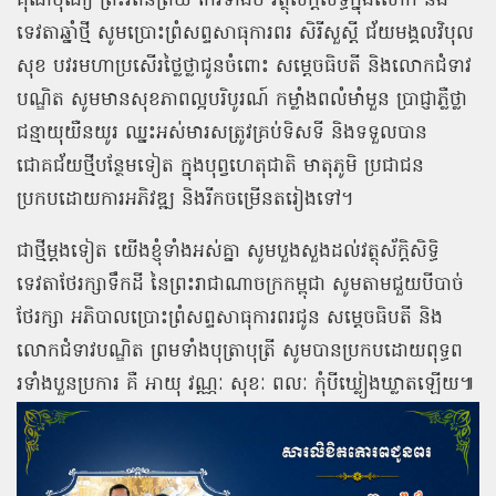
គុណបុណ្យ ព្រះរតនត្រ័យ កែវទាំងបី វត្ថុស័ក្ដិសិទ្ធិក្នុងលោក និង
ទេវតាឆ្នាំថ្មី សូមប្រោះព្រំសព្ទសាធុការពរ សិរីសួស្ដី ជ័យមង្គលវិបុល
សុខ បវរមហាប្រសើរថ្លៃថ្លាជូនចំពោះ សម្ដេចធិបតី និងលោកជំទាវ
បណ្ឌិត សូមមានសុខភាពល្អបរិបូរណ៍ កម្លាំងពលំមាំមួន ប្រាជ្ញាភ្លឺថ្លា
ជន្មាយុយឺនយូរ ឈ្នះអស់មារសត្រូវគ្រប់ទិសទី និងទទួលបាន
ជោគជ័យថ្មីបន្ថែមទៀត ក្នុងបុព្វហេតុជាតិ មាតុភូមិ ប្រជាជន
ប្រកបដោយការអភិវឌ្ឍ និងរីកចម្រើនតរៀងទៅ។
ជាថ្មីម្ដងទៀត យើងខ្ញុំទាំងអស់គ្នា សូមបួងសួងដល់វត្ថុស័ក្តិសិទ្ធិ
ទេវតាថែរក្សាទឹកដី នៃព្រះរាជាណាចក្រកម្ពុជា សូមតាមជួយបីបាច់
ថែរក្សា អភិបាលប្រោះព្រំសព្ទសាធុការពរជូន សម្ដេចធិបតី និង
លោកជំទាវបណ្ឌិត ព្រមទាំងបុត្រាបុត្រី សូមបានប្រកបដោយពុទ្ធព
រទាំងបួនប្រការ គឺ អាយុ វណ្ណៈ សុខៈ ពលៈ កុំបីឃ្លៀងឃ្លាតឡើយ៕