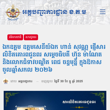
ព័ត៌មានជាតិ
សារជូនពរ
ឯកឧត្ដម ឧត្តមសេនីយ៍ឯក ហាន់ សុវណ្ណ ផ្ញើសារ
លិខិតគោរពជូនពរ សម្ដេចធិបតី ហ៊ុន ម៉ាណែត
និងលោកជំទាវបណ្ឌិត ពេជ ចន្ទមុន្នី ក្នុងឱកាស
ចូលឆ្នាំសកល ២០២៦
ដោយ
អគ្គបញ្ជាការ
ចេញផ្សាយ
ថ្ងៃទី 30 ខែ ធ្នូ ឆ្នាំ 2025