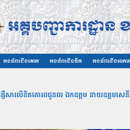
កងទ័ពជើងគោក
កងទ័ពជើងទឹក
កងទ័ពជើងអាកា
ត ផ្ញើសារលិខិតគោរពជូនពរ ឯកឧត្ដម នាយឧត្ដមសេនី