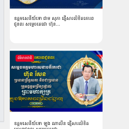
ឧត្តមសេនីយ៍ទោ ជាម សុភា ផ្ញើសារលិខិតគោរព
ជូនពរ សម្ដេចតេជោ ហ៊ុន…
ព័ត៌មានជាតិ
ឧត្ដមសេនីយ៍ទោ ឡុង ណាលីន ផ្ញើសារលិខិត