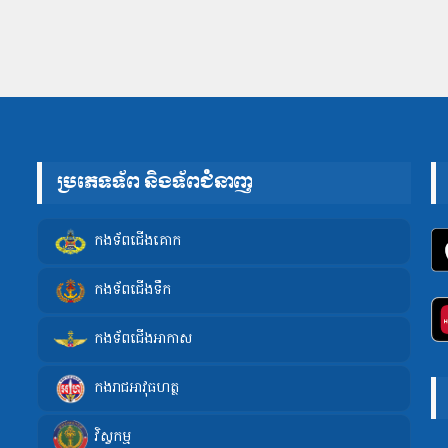
ប្រភេទទ័ព និងទ័ពជំនាញ
កងទ័ពជើងគោក
កងទ័ពជើងទឹក
កងទ័ពជើងអាកាស
កងរាជអាវុធហត្ថ
វិស្វកម្ម