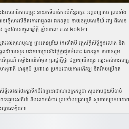
ងសេនាធិការចម្រុះ នាយកទីចាត់ការបំភ័ន្តអក្ខរៈ អគ្គបញ្ជាការ ព្រមទាំង
្ញើសារលិខិតគោរពជូនពរ ឯកឧត្ដម នាយឧត្ដមសេនីយ៍ វង្ស ពិសេន
 ក្នុងឱកាសចូលឆ្នាំថ្មី ឆ្នាំសកល គ.ស.២០២៦។
ដល់គុណបុណ្យ ព្រះរតនត្រ័យ កែវទាំងបី វត្ថុស័ក្ដិសិទ្ធិក្នុងលោក និង
ជ័យមង្គលវិបុលសុខ បវរមហាប្រសើរថ្លៃថ្លាជូនចំពោះ ឯកឧត្ដម នាយឧត្ដម
ណ៍ កម្លាំងពលំមាំមួន ប្រាជ្ញាភ្លឺថ្លា ជន្មាយុយឺនយូរ ឈ្នះអស់មារសត្រូ
វហេតុជាតិ មាតុភូមិ ប្រជាជន ប្រកបដោយការអភិវឌ្ឍ និងរីកចម្រើនត
្តិសិទ្ធិទេវតាថែរក្សាទឹកដីនៃព្រះរាជាណាចក្រកម្ពុជា សូមតាមជួយបីបាច់
នាយឧត្ដមសេនីយ៍ និងលោកជំទាវ ព្រមទាំងបុត្រាបុត្រី សូមបានប្រកបដោ
្លៀងឃ្លាតឡើយ៕