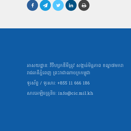
អាសយដ្ឋាន: វិថីហ្សកឌីមីត្រូវ សង្កាត់មិត្ដភាព ខណ្ឌ៧មករា
រាជធានីភ្នំពេញ ព្រះរាជាណាចក្រកម្ពុជា
ទូរស័ព្ទ / ទូរសារ: +855 11 666 186
សារអេឡិចត្រូនិច:
info@cic.mil.kh