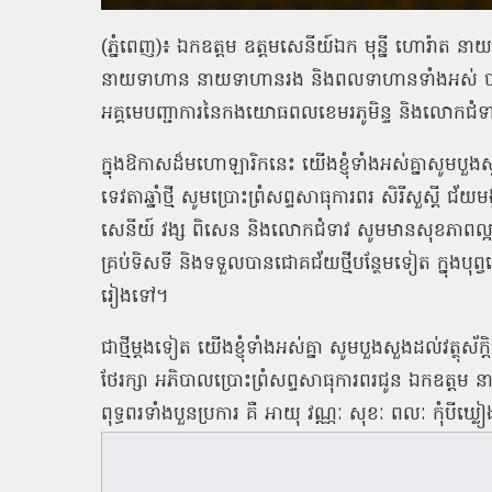
(ភ្នំពេញ)៖ ឯកឧត្ដម ឧត្ដមសេនីយ៍ឯក មុន្នី ហោរ៉ាត នាយរ
នាយទាហាន នាយទាហានរង និងពលទាហានទាំងអស់ បានផ
អគ្គមេបញ្ជាការនៃកងយោធពលខេមរភូមិន្ទ និងលោកជំទាវ
ក្នុងឱកាសដ៏មហោឡារិកនេះ យើងខ្ញុំទាំងអស់គ្នាសូមបួងសួង
ទេវតាឆ្នាំថ្មី សូមប្រោះព្រំសព្ទសាធុការពរ សិរីសួស្ដី 
សេនីយ៍ វង្ស ពិសេន និងលោកជំទាវ សូមមានសុខភាពល្អបរិបូរ
គ្រប់ទិសទី និងទទួលបានជោគជ័យថ្មីបន្ថែមទៀត ក្នុងបុព្
រៀងទៅ។
ជាថ្មីម្ដងទៀត យើងខ្ញុំទាំងអស់គ្នា សូមបួងសួងដល់វត្ថុស័ក
ថែរក្សា អភិបាលប្រោះព្រំសព្ទសាធុការពរជូន ឯកឧត្ដម 
ពុទ្ធពរទាំងបួនប្រការ គឺ អាយុ វណ្ណៈ សុខៈ ពលៈ កុំបីឃ