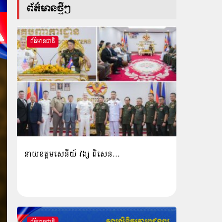
ព័ត៌មានថ្មីៗ
ព័ត៌មានជាតិ
នាយឧត្តមសេនីយ៍ វង្ស ពិសេន…