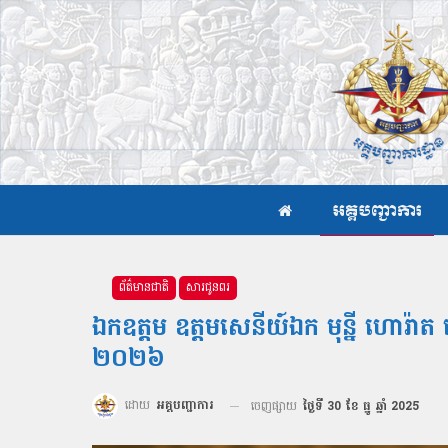
អគ្គបញ្ជាការ
ព័ត៌មានជាតិ
សារជូនពរ
ឯកឧត្ដម ឧត្ដមសេនីយ៍ឯក មុន្នី ហោរ៉ា
២០២៦
ដោយ
អគ្គបញ្ជាការ
ចេញផ្សាយ
ថ្ងៃទី 30 ខែ ធ្នូ ឆ្នាំ 2025