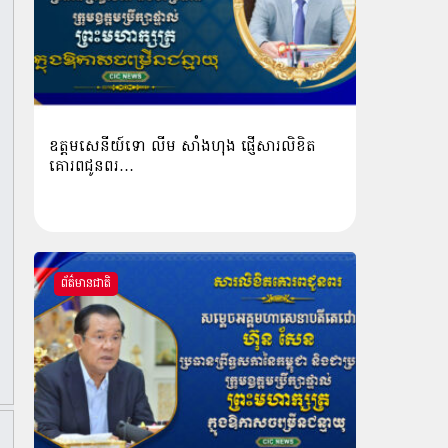
ឧត្តមសេនីយ៍ទោ លីម​ សាំង​ហុង​ ផ្ញើសារលិខិត
គោរពជូនពរ…
ព័ត៌មានជាតិ