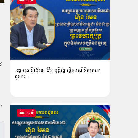
ព័ត៌មានជាតិ
វ
ឧត្តមសេនីយ៍ទោ វ៉ែន មុន្មីរ័ត្ន ផ្ញើសារលិខិតគោរព
ជូនពរ…
យ
ព័ត៌មានជាតិ