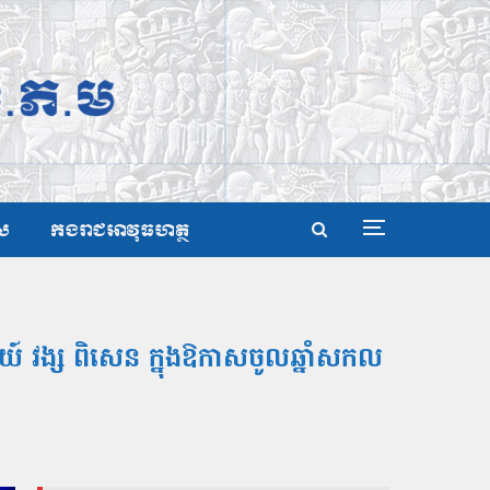
ស
កងរាជអាវុធហត្ថ
យ៍ វង្ស ពិសេន ក្នុងឱកាសចូលឆ្នាំសកល