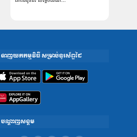
គោរពជូនពរ សម្ដេចតេជោ…
ទាញយកកម្មវិធី សម្រាប់ទូរស័ព្ទដៃ
បណ្តាញសង្គម