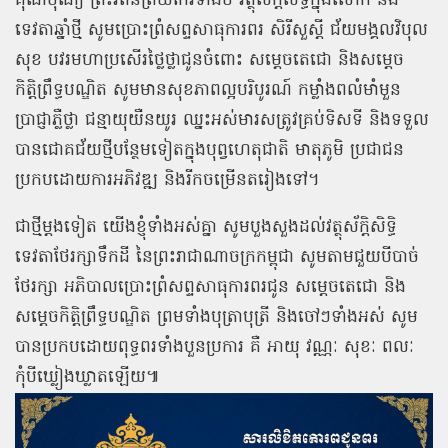
គុណបុណ្យ ព្រះរតនត្រ័យកែវទាំងបី វត្ថុស័ក្ដិសិទ្ធិក្នុងលោក និង
ទេវតាឆ្នាំថ្មី សូមប្រោះព្រំសព្ទសាធុការពរ សិរីសួស្ដី ជ័យមង្គលវិបុល
សុខ បវរមហាប្រសើរថ្លៃថ្លាជូនចំពោះ សម្ដេចតេជោ និងសម្ដេច
កិត្តិព្រឹទ្ធបណ្ឌិត សូមមានសុខភាពល្អបរិបូរណ៍ កម្លាំងពលំមាំមួន
ប្រាជ្ញាភ្លឺថ្លា ជន្មាយុយឺនយូរ ឈ្នះអស់មារសត្រូវគ្រប់ទិសទី និងទទួល
បានជោគជ័យថ្មីបន្ថែមទៀតក្នុងបុព្វហេតុជាតិ មាតុភូមិ ប្រជាជន
ប្រកបដោយការអភិវឌ្ឍ និងរីកចម្រើនតរៀងទៅ។
ជាថ្មីម្ដងទៀត យើងខ្ញុំទាំងអស់គ្នា សូមបួងសួងដល់វត្ថុស័ក្តិសិទ្ធិ
ទេវតាថែរក្សាទឹកដី នៃព្រះរាជាណាចក្រកម្ពុជា សូមតាមជួយបីបាច់
ថែរក្សា អភិបាលប្រោះព្រំសព្ទសាធុការពរជូន សម្ដេចតេជោ និង
សម្ដេចកិត្តិព្រឹទ្ធបណ្ឌិត ព្រមទាំងបុត្រាបុត្រី និងចៅៗទាំងអស់ សូម
បានប្រកបដោយពុទ្ធពរទាំងបួនប្រការ គឺ អាយុ វណ្ណៈ សុខៈ ពលៈ
កុំបីឃ្លៀងឃ្លាតឡើយ៕