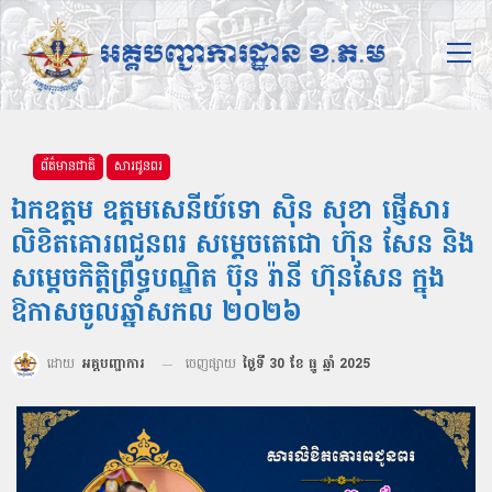
ព័ត៌មានជាតិ
សារជូនពរ
ឯកឧត្ដម ឧត្តមសេនីយ៍ទោ ស៊ិន សុខា ផ្ញើសារ
លិខិតគោរពជូនពរ សម្ដេចតេជោ ហ៊ុន សែន និង
សម្ដេចកិត្តិព្រឹទ្ធបណ្ឌិត ប៊ុន រ៉ានី ហ៊ុនសែន ក្នុង
ឱកាសចូលឆ្នាំសកល ២០២៦
ដោយ
អគ្គបញ្ជាការ
ចេញផ្សាយ
ថ្ងៃទី 30 ខែ ធ្នូ ឆ្នាំ 2025