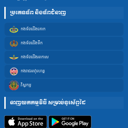
ប្រភេទទ័ព និងទ័ពជំនាញ
កងទ័ពជើងគោក
កងទ័ពជើងទឹក
កងទ័ពជើងអាកាស
កងរាជអាវុធហត្ថ
វិស្វកម្ម
ទាញយកកម្មវិធី សម្រាប់ទូរស័ព្ទដៃ