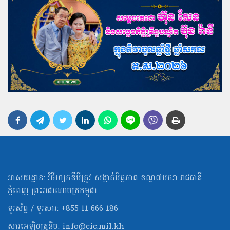
អាសយដ្ឋាន: វិថីហ្សកឌីមីត្រូវ សង្កាត់មិត្ដភាព ខណ្ឌ៧មករា រាជធានី
ភ្នំពេញ ព្រះរាជាណាចក្រកម្ពុជា
ទូរស័ព្ទ / ទូរសារ: +855 11 666 186
សារអេឡិចត្រូនិច:
info@cic.mil.kh