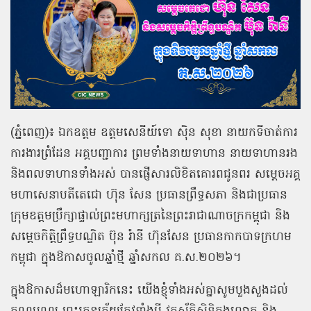
(ភ្នំពេញ)៖ ឯកឧត្ដម ឧត្តមសេនីយ៍ទោ ស៊ិន សុខា នាយកទីចាត់ការ
ការងារព្រំដែន អគ្គបញ្ជាការ ព្រមទាំងនាយទាហាន នាយទាហានរង
និងពលទាហានទាំងអស់ បានផ្ញើសារលិខិតគោរពជូនពរ សម្ដេចអគ្គ
មហាសេនាបតីតេជោ ហ៊ុន សែន ប្រធានព្រឹទ្ធសភា និងជាប្រធាន
ក្រុមឧត្តមប្រឹក្សាផ្ទាល់ព្រះមហាក្សត្រនៃព្រះរាជាណាចក្រកម្ពុជា និង
សម្ដេចកិត្តិព្រឹទ្ធបណ្ឌិត ប៊ុន រ៉ានី ហ៊ុនសែន ប្រធានកាកបាទក្រហម
កម្ពុជា ក្នុងឱកាសចូលឆ្នាំថ្មី ឆ្នាំសកល គ.ស.២០២៦។
ក្នុងឱកាសដ៏មហោឡារិកនេះ យើងខ្ញុំទាំងអស់គ្នាសូមបួងសួងដល់