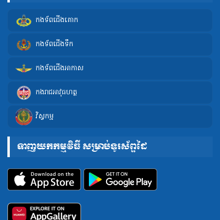
កងទ័ពជើងគោក
កងទ័ពជើងទឹក
កងទ័ពជើងអាកាស
កងរាជអាវុធហត្ថ
វិស្វកម្ម
ទាញយកកម្មវិធី សម្រាប់ទូរស័ព្ទដៃ