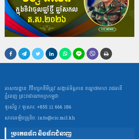
អាសយដ្ឋាន: វិថីហ្សកឌីមីត្រូវ សង្កាត់មិត្ដភាព ខណ្ឌ៧មករា រាជធានី
ភ្នំពេញ ព្រះរាជាណាចក្រកម្ពុជា
ទូរស័ព្ទ / ទូរសារ: +855 11 666 186
សារអេឡិចត្រូនិច:
info@cic.mil.kh
ប្រភេទទ័ព និងទ័ពជំនាញ