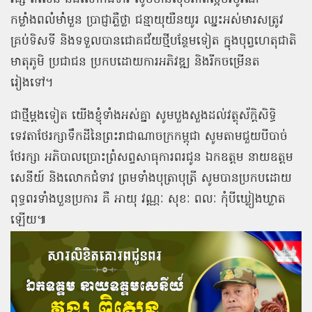
កម្លាំងពលំមាំមួន ប្រាជ្ញាភ្លឺថ្លា ជន្មាយុយឺនយូរ ឈ្នះអស់មារសត្រូវ
គ្រប់ទិសទី និងទទួលបានជោគជ័យថ្មីបន្ថែមទៀត ក្នុងបុព្វហេតុជាតិ
មាតុភូមិ ប្រជាជន ប្រកបដោយការអភិវឌ្ឍ និងរីកចម្រើនត
រៀងទៅ។
ជាថ្មីម្ដងទៀត យើងខ្ញុំទាំងអស់គ្នា សូមបួងសួងដល់វត្ថុស័ក្តិសិទ្ធិ
ទេវតាថែរក្សាទឹកដីនៃព្រះរាជាណាចក្រកម្ពុជា សូមតាមជួយបីបាច់
ថែរក្សា អភិបាលប្រោះព្រំសព្ទសាធុការពរជូន ឯកឧត្ដម នាយឧត្ដម
សេនីយ៍ និងលោកជំទាវ ព្រមទាំងបុត្រាបុត្រី សូមបានប្រកបដោយ
ពុទ្ធពរទាំងបួនប្រការ គឺ អាយុ វណ្ណៈ សុខៈ ពលៈ កុំបីឃ្លៀងឃ្លាត
ឡើយ៕