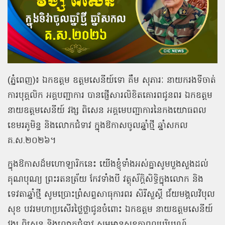
(
ភ្នំពេញ
)
៖ ឯកឧត្ដម ឧត្ដមសេនីយ៍ទោ
គឹម
សុភារៈ
នាយករងទីចាត់
ការបុគ្គលិក
អគ្គបញ្ជាការ បានផ្ញើសារលិខិតគោរពជូនពរ ឯកឧត្ដម
នាយឧត្ដមសេនីយ៍ វង្ស ពិសេន អគ្គមេបញ្ជាការនៃកងយោធពល
ខេមរភូមិន្ទ និងលោកជំទាវ ក្នុងឱកាសចូលឆ្នាំថ្មី ឆ្នាំសកល
គ
.
ស
.
២០២៦។
ក្នុងឱកាសដ៏មហោឡារិកនេះ យើងខ្ញុំទាំងអស់គ្នាសូមបួងសួងដល់
គុណបុណ្យ ព្រះរតនត្រ័យ កែវទាំងបី វត្ថុស័ក្ដិសិទ្ធិក្នុងលោក និង
ទេវតាឆ្នាំថ្មី សូមប្រោះព្រំសព្ទសាធុការពរ សិរីសួស្ដី ជ័យមង្គលវិបុល
សុខ បវរមហាប្រសើរថ្លៃថ្លាជូនចំពោះ ឯកឧត្ដម នាយឧត្ដមសេនីយ៍
វង្ស ពិសេន និងលោកជំទាវ សូមមានសុខភាពល្អបរិបូរណ៍