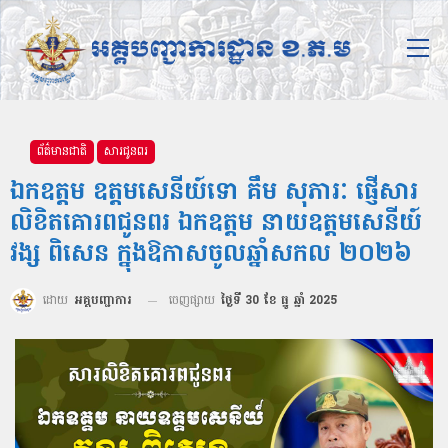
ព័ត៌មានជាតិ
សារជូនពរ
ឯកឧត្ដម ឧត្ដមសេនីយ៍ទោ គឹម សុភារៈ ផ្ញើសារ
លិខិតគោរពជូនពរ ឯកឧត្ដម នាយឧត្ដមសេនីយ៍
វង្ស ពិសេន ក្នុងឱកាសចូលឆ្នាំសកល ២០២៦
ដោយ
អគ្គបញ្ជាការ
ចេញផ្សាយ
ថ្ងៃទី 30 ខែ ធ្នូ ឆ្នាំ 2025