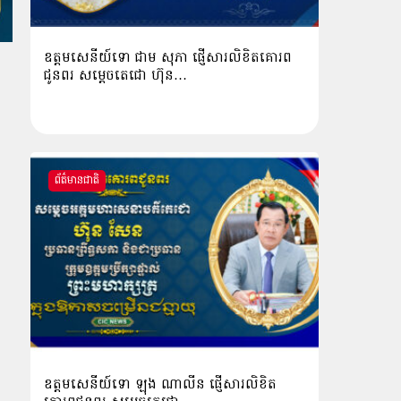
ឧត្តមសេនីយ៍ទោ ជាម សុភា ផ្ញើសារលិខិតគោរព
ជូនពរ សម្ដេចតេជោ ហ៊ុន…
ព័ត៌មានជាតិ
ឧត្ដមសេនីយ៍ទោ ឡុង ណាលីន ផ្ញើសារលិខិត