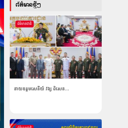
ព័ត៌មានថ្មីៗ
ព័ត៌មានជាតិ
នាយឧត្តមសេនីយ៍ វង្ស ពិសេន…