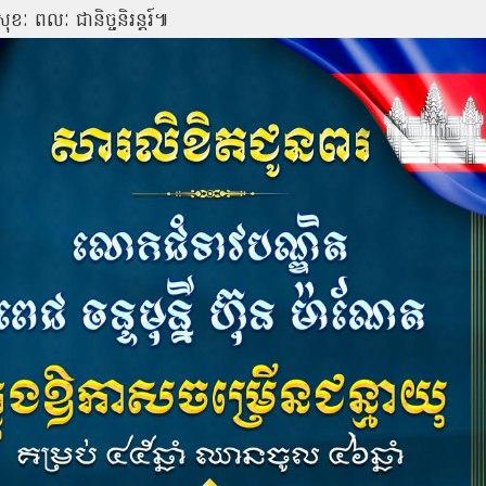
ខៈ ពលៈ ជានិច្ចនិរន្តរ៍៕