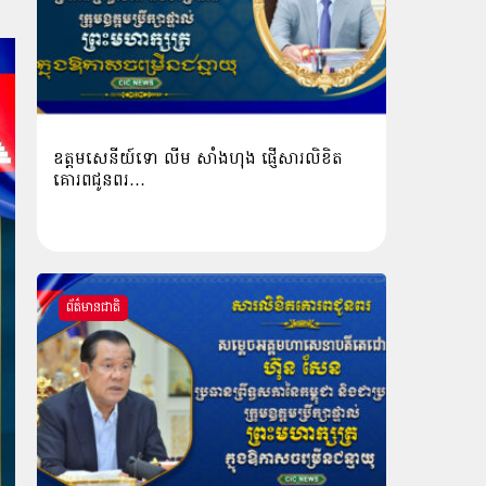
ឧត្តមសេនីយ៍ទោ លីម​ សាំង​ហុង​ ផ្ញើសារលិខិត
គោរពជូនពរ…
ព័ត៌មានជាតិ