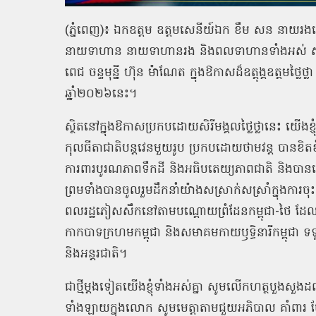
(ភ្នំពេញ)៖ ឯកឧត្ដម ឧត្តមសេនីយ៍ឯក ខឹម សន នាយរងសេ
នាយទាហាន នាយទាហានរង និងពលទាហានទាំងអស់ សូមគោ
ពេជ ចន្ទមុន្នី ហ៊ុន ម៉ាណែត ក្នុងឱកាសដ៏ឧត្តុង្គឧត្តមថ្លៃ
ឆ្នាំ២០២៦នេះ។
ស្ថិតនៅក្នុងឱកាសប្រកបដោយសិរីមង្គលថ្លៃថ្លានេះ យើងខ
កុលធីតាជាតិបន្តវេនមួយរូប ប្រកបដោយថាមវន្ត បានខិតខំប្
ការពារបូរណភាពទឹកដី និងអធិបតេយ្យភាពជាតិ និងបានលើកកម្ព
ព្រមទាំងបានចូលរួមដឹកនាំយ៉ាងសស្រាក់សស្រាំក្នុងការ
ពលរដ្ឋភៀសសឹកនៅតាមបណ្ដោយព្រំដែនកម្ពុជា-ថៃ ដែ
កាកបាទក្រហមកម្ពុជា និងសមាគមកាយឫទ្ធិនារីកម្ពុជា 
និងអន្តរជាតិ។
ជាថ្មីម្តងទៀតយើងខ្ញុំទាំងអស់គ្នា សូមលើកហត្ថបួងសួងដល់គុណ
ទាំងឡាយក្នុងលោក សូមមេត្តាតាមជួយអភិបាល គាំពារ ថែរ