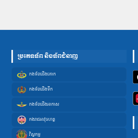
ប្រភេទទ័ព និងទ័ពជំនាញ
កងទ័ពជើងគោក
កងទ័ពជើងទឹក
កងទ័ពជើងអាកាស
កងរាជអាវុធហត្ថ
វិស្វកម្ម