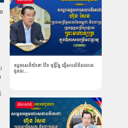
ព័ត៌មានជាតិ
ំង
ម
ឧត្តមសេនីយ៍ទោ វ៉ែន មុន្មីរ័ត្ន ផ្ញើសារលិខិតគោរព
ូប
ជូនពរ…
ា
ិ
ព័ត៌មានជាតិ
រ