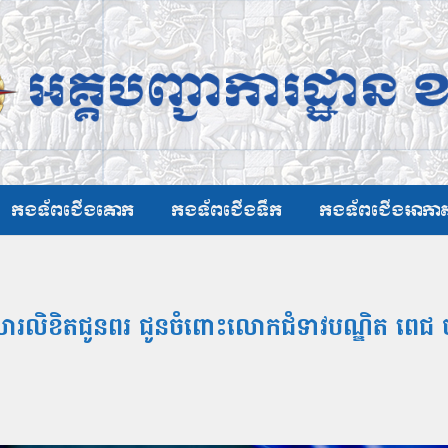
កងទ័ពជើងគោក
កងទ័ពជើងទឹក
កងទ័ពជើងអាកា
រលិខិតជូនពរ ជូនចំពោះលោកជំទាវបណ្ឌិត ពេជ ចន្ទម