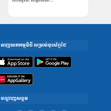
គោរពជូនពរ សម្ដេចតេជោ…
ទាញយកកម្មវិធី សម្រាប់ទូរស័ព្ទដៃ
បណ្តាញសង្គម