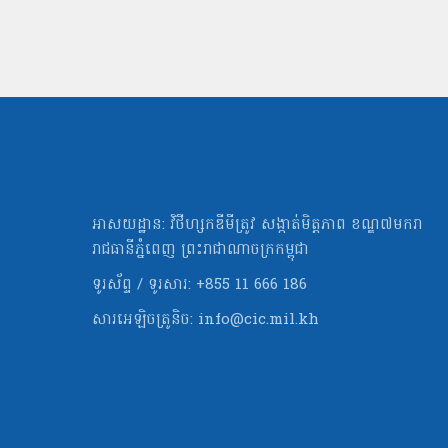
អាសយដ្ឋាន: វិថីហ្សកឌីមីត្រូវ សង្កាត់មិត្ដភាព ខណ្ឌ៧មករា
រាជធានីភ្នំពេញ ព្រះរាជាណាចក្រកម្ពុជា
ទូរស័ព្ទ / ទូរសារ: +855 11 666 186
សារអេឡិចត្រូនិច:
info@cic.mil.kh