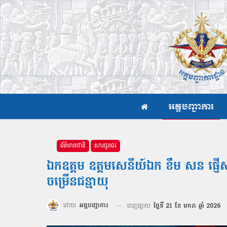
អគ្គបញ្ជាការ
ព័ត៌មានជាតិ
សារជូនពរ
ឯកឧត្ដម ឧត្តមសេនីយ៍ឯក ខឹម សន ផ្ញើសា
ចម្រើនជន្មាយុ
ដោយ
អគ្គបញ្ជាការ
ចេញផ្សាយ
ថ្ងៃទី 21 ខែ មករា ឆ្នាំ 2026