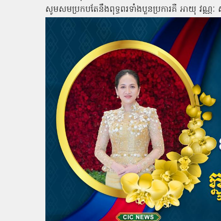
សូមសមប្រកបតែនឹងពុទ្ធពរទាំងបួនប្រការគឺ អាយុ វណ្ណៈ សុ