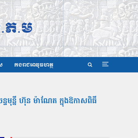
ស
កងរាជអាវុធហត្ថ
ុន្នី ហ៊ុន ម៉ាណែត ក្នុងឱកាសពិធី