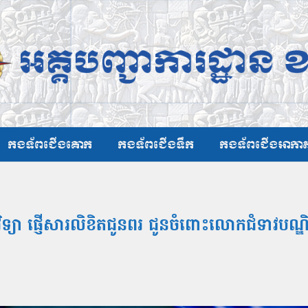
កងទ័ពជើងគោក
កងទ័ពជើងទឹក
កងទ័ពជើងអាកា
ិទ្យា ផ្ញើសារលិខិតជូនពរ ជូនចំពោះលោកជំទាវបណ្ឌិត 