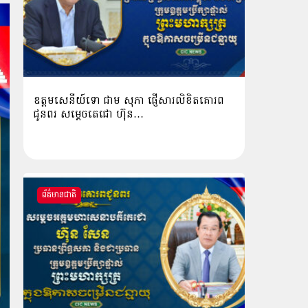
ឧត្តមសេនីយ៍ទោ ជាម សុភា ផ្ញើសារលិខិតគោរព
ជូនពរ សម្ដេចតេជោ ហ៊ុន…
ព័ត៌មានជាតិ