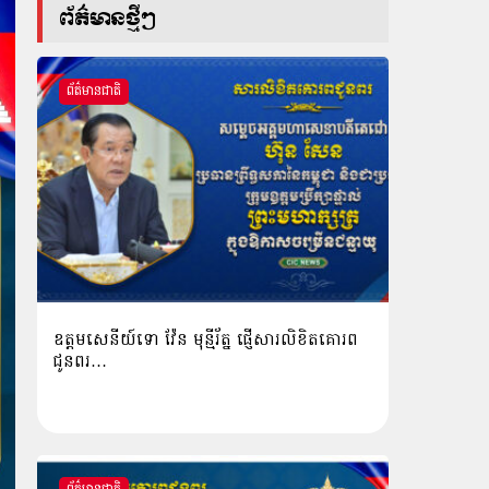
ព័ត៌មានថ្មីៗ
ព័ត៌មានជាតិ
ឧត្តមសេនីយ៍ទោ វ៉ែន មុន្មីរ័ត្ន ផ្ញើសារលិខិតគោរព
ជូនពរ…