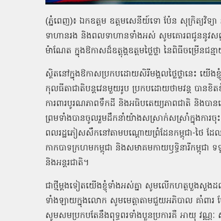
(ភ្នំពេញ)៖ ឯកឧត្ដម ឧត្ដមសេនីយ៍ទោ ប៉ែន សុក្រិត្យវិទ្
ទាហានរង និងពលទាហានទាំងអស់ សូមគោរពជូននូវសព្ទសាធុ
ម៉ាណែត ក្នុងឱកាសដ៏ឧត្តុង្គឧត្តមថ្លៃថ្លា នៃពិធីចម្រើនជ
ស្ថិតនៅក្នុងឱកាសប្រកបដោយសិរីមង្គលថ្លៃថ្លានេះ យើងខ
កុលធីតាជាតិបន្តវេនមួយរូប ប្រកបដោយថាមវន្ត បានខិតខំប្
ការពារបូរណភាពទឹកដី និងអធិបតេយ្យភាពជាតិ និងបានលើកកម្ព
ព្រមទាំងបានចូលរួមដឹកនាំយ៉ាងសស្រាក់សស្រាំក្នុងការ
ពលរដ្ឋភៀសសឹកនៅតាមបណ្ដោយព្រំដែនកម្ពុជា-ថៃ ដែ
កាកបាទក្រហមកម្ពុជា និងសមាគមកាយឫទ្ធិនារីកម្ពុជា 
និងអន្តរជាតិ។
ជាថ្មីម្តងទៀតយើងខ្ញុំទាំងអស់គ្នា សូមលើកហត្ថបួងសួងដល់គុណ
ទាំងឡាយក្នុងលោក សូមមេត្តាតាមជួយអភិបាល គាំពារ ថែរ
សូមសមប្រកបតែនឹងពុទ្ធពរទាំងបួនប្រការគឺ អាយុ វណ្ណៈ សុ