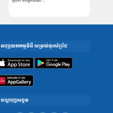
ជូនពរ សម្ដេចតេជោ…
ទាញយកកម្មវិធី សម្រាប់ទូរស័ព្ទដៃ
បណ្តាញសង្គម