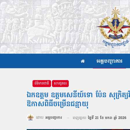
អគ្គបញ្ជាការ
ព័ត៌មានជាតិ
សារជូនពរ
ឯកឧត្ដម ឧត្ដមសេនីយ៍ទោ ប៉ែន សុក្រិត្យវ
ឱកាសពិធីចម្រើនជន្មាយុ
ដោយ
អគ្គបញ្ជាការ
ចេញផ្សាយ
ថ្ងៃទី 21 ខែ មករា ឆ្នាំ 2026