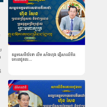
ព័ត៌មានជាតិ
ម
ូប
ឧត្តមសេនីយ៍ទោ លីម​ សាំង​ហុង​ ផ្ញើសារលិខិត
ា
គោរពជូនពរ…
ិ
ព័ត៌មានជាតិ
រ