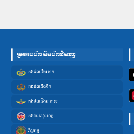
ប្រភេទទ័ព និងទ័ពជំនាញ
កងទ័ពជើងគោក
កងទ័ពជើងទឹក
កងទ័ពជើងអាកាស
កងរាជអាវុធហត្ថ
វិស្វកម្ម