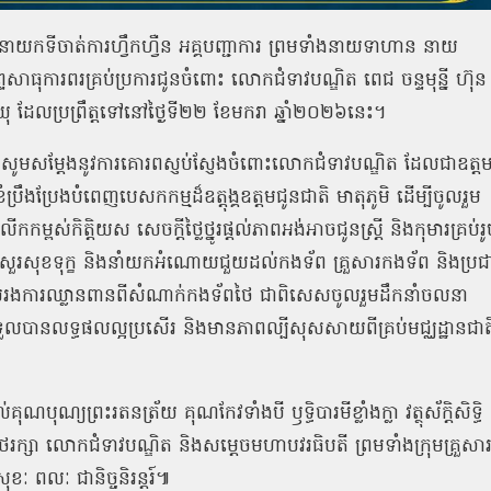
យា នាយកទីចាត់ការហ្វឹកហ្វឺន អគ្គបញ្ជាការ ព្រមទាំងនាយទាហាន នាយ
ការពរគ្រប់ប្រការជូនចំពោះ លោកជំទាវបណ្ឌិត ពេជ ចន្ទមុន្នី ហ៊ុន
ន្មាយុ ដែលប្រព្រឹត្តទៅនៅថ្ងៃទី២២ ខែមករា ឆ្នាំ២០២៦នេះ។
្ញុំសូមសម្តែងនូវការគោរពស្ញប់ស្ញែងចំពោះលោកជំទាវបណ្ឌិត ដែលជាឧត្ត
រឹងប្រែងបំពេញបេសកកម្មដ៏ឧត្តុង្គឧត្តមជូនជាតិ មាតុភូមិ ដើម្បីចូលរួម
ស់កិត្តិយស សេចក្ដីថ្លៃថ្នូរផ្តល់ភាពអង់អាចជូនស្ត្រី និងកុមារគ្រប់រ
ចុះសួរសុខទុក្ខ និងនាំយកអំណោយជួយដល់កងទ័ព គ្រួសារកងទ័ព និងប្រជ
លរងការឈ្លានពានពីសំណាក់កងទ័ពថៃ ជាពិសេសចូលរួមដឹកនាំចលនា
ទទួលបានលទ្ធផលល្អប្រសើរ និងមានភាពល្បីសុសសាយពីគ្រប់មជ្ឈដ្ឋានជាត
បុណ្យព្រះរតនត្រ័យ គុណកែវទាំងបី ឫទ្ធិបារមីខ្លាំងក្លា វត្ថុស័ក្តិសិទ្ធិ
ក្សា លោកជំទាវបណ្ឌិត និងសម្តេចមហាបវរធិបតី ព្រមទាំងក្រុមគ្រួសា
ខៈ ពលៈ ជានិច្ចនិរន្តរ៍៕