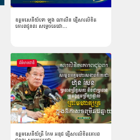
ឧត្ដមសេនីយ៍ទោ ឡុង ណាលីន ផ្ញើសារលិខិត
គោរពជូនពរ សម្ដេចតេជោ…
ព័ត៌មានជាតិ
ឧត្តមសេនីយ៍ត្រី កែម អនុជ ផ្ញើសារលិខិតគោរព