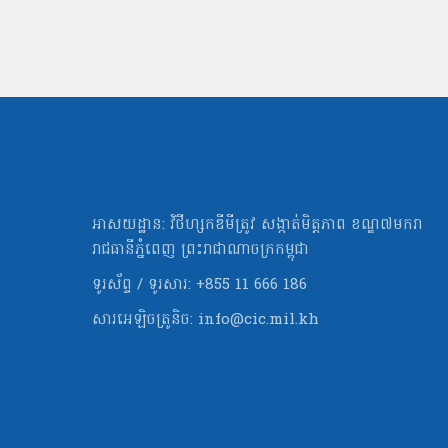
អាសយដ្ឋាន: វិថីហ្សកឌីមីត្រូវ សង្កាត់មិត្ដភាព ខណ្ឌ៧មករា
រាជធានីភ្នំពេញ ព្រះរាជាណាចក្រកម្ពុជា
ទូរស័ព្ទ / ទូរសារ: +855 11 666 186
សារអេឡិចត្រូនិច:
info@cic.mil.kh