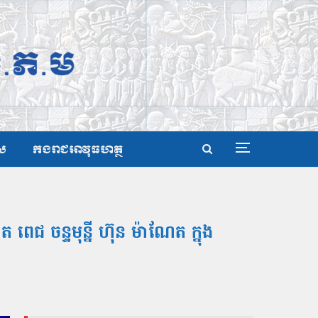
ស
កងរាជអាវុធហត្ថ
ពេជ ចន្ទមុន្នី ហ៊ុន ម៉ាណែត ក្នុង