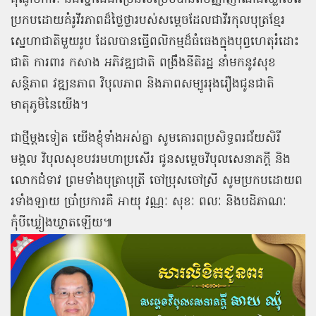
ប្រកបដោយគំរូវីរភាពដ៏ថ្លៃថ្លារបស់សម្តេចដែលជាវីរកុលបុត្រខ្មែរ
ស្នេហាជាតិមួយរូប ដែលបានធ្វើពលិកម្មដ៏ធំធេងក្នុងបុព្វហេតុរំដោះ
ជាតិ ការពារ កសាង អភិវឌ្ឍជាតិ ពង្រឹងនីតិរដ្ឋ នាំមកនូវសុខ
សន្តិភាព វឌ្ឍនភាព វិបុលភាព និងភាពសម្បូររុងរឿងជូនជាតិ
មាតុភូមិនៃយើង។
ជាថ្មីម្តងទៀត យើងខ្ញុំទាំងអស់គ្នា សូមគោរពប្រសិទ្ធពរជ័យសិរី
មង្គល វិបុលសុខបវរមហាប្រសើរ ជូនសម្តេចវិបុលសេនាភក្តី និង
លោកជំទាវ ព្រមទាំងបុត្រាបុត្រី ចៅប្រុសចៅស្រី សូមប្រកបដោយព
រទាំងឡាយ ប្រាំប្រការគឺ អាយុ វណ្ណៈ សុខៈ ពលៈ និងបដិភាណៈ
កុំបីឃ្លៀងឃ្លាតឡើយ៕