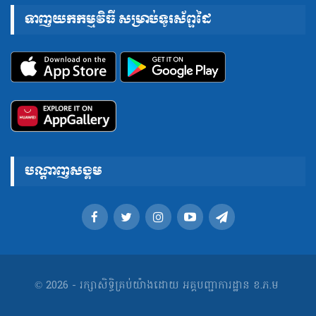
ទាញយកកម្មវិធី សម្រាប់ទូរស័ព្ទដៃ
បណ្តាញសង្គម
© 2026 - រក្សាសិទ្ធិគ្រប់យ៉ាងដោយ អគ្គបញ្ជាការដ្ឋាន ខ.ភ.ម