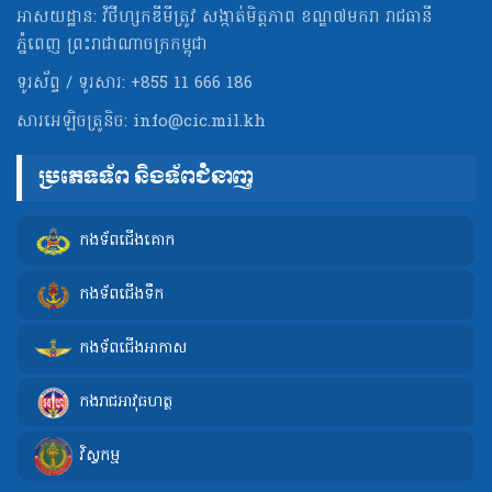
អាសយដ្ឋាន: វិថីហ្សកឌីមីត្រូវ សង្កាត់មិត្ដភាព ខណ្ឌ៧មករា រាជធានី
ភ្នំពេញ ព្រះរាជាណាចក្រកម្ពុជា
ទូរស័ព្ទ / ទូរសារ: +855 11 666 186
សារអេឡិចត្រូនិច:
info@cic.mil.kh
ប្រភេទទ័ព និងទ័ពជំនាញ
កងទ័ពជើងគោក
កងទ័ពជើងទឹក
កងទ័ពជើងអាកាស
កងរាជអាវុធហត្ថ
វិស្វកម្ម