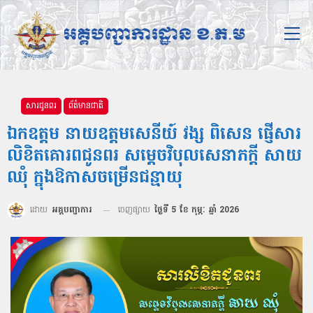
សារជូនពរ
ព័ត៌មានជាតិ
ឯកឧត្ដម នាយឧត្ដមសេនីយ៍ វង្ស ពិសេន ផ្ញើសារ
លិខិតគោរពជូនពរ សម្តេចវិបុលសេនាភក្តី សាយ
ឈុំ ក្នុងឱកាសចម្រើនជន្មាយុ
ដោយ
អគ្គបញ្ជាការ
ចេញផ្សាយ
ថ្ងៃទី 5 ខែ កុម្ភៈ ឆ្នាំ 2026