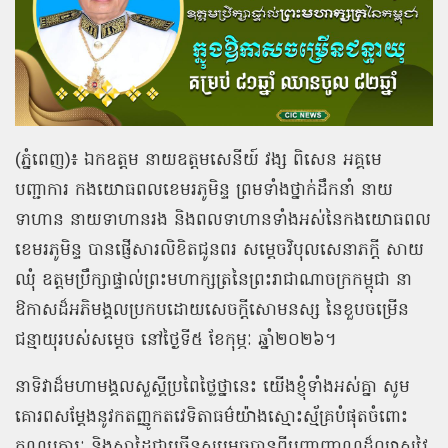
(ភ្នំពេញ)៖ ឯកឧត្ដម នាយឧត្ដមសេនីយ៍ វង្ស ពិសេន អគ្គមេ
បញ្ជាការ កងយោធពលខេមរភូមិន្ទ ព្រមទាំងថ្នាក់ដឹកនាំ នាយ
ទាហាន នាយទាហានរង និងពលទាហានទាំងអស់នៃកងយោធពល
ខេមរភូមិន្ទ បានផ្ញើសារលិខិតជូនពរ សម្តេចវិបុលសេនាភក្តី សាយ
ឈុំ ឧត្តមប្រឹក្សាផ្ទាល់ព្រះមហាក្សត្រនៃព្រះរាជាណាចក្រកម្ពុជា នា
ឱកាសដ៏អភិមង្គលប្រកបដោយសេចក្តីសោមនស្ស នៃខួបចម្រើន
ជន្មាយុរបស់សម្ដេច នៅថ្ងៃទី៥ ខែកុម្ភៈ ឆ្នាំ២០២៦។
នាទិវាដ៏មហាមង្គលសួស្តីប្រពៃថ្លៃថ្នានេះ យើងខ្ញុំទាំងអស់គ្នា សូម
គោរពសម្តែងនូវកតញ្ញូកតវេទិតាធម៌យ៉ាងស្មោះស្ម័គ្របំផុតចំពោះ
គុណូបការៈ និងស្នាដៃជាច្រើនសម្រេចបានពីបញ្ញាញាណដ៏ឈ្លាសវៃ