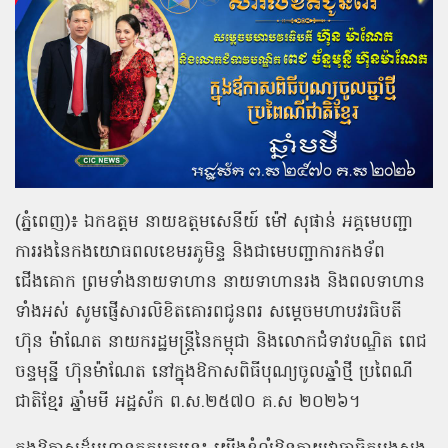
(ភ្នំពេញ)៖ ឯកឧត្ដម នាយឧត្តមសេនីយ៍ ម៉ៅ សុផាន់ អគ្គមេបញ្ជា
ការរងនៃកងយោធពលខេមរភូមិន្ទ និងជាមេបញ្ជាការកងទ័ព
ជើងគោក ព្រមទាំងនាយទាហាន នាយទាហានរង និងពលទាហាន
ទាំងអស់ សូមផ្ញើសារលិខិតគោរពជូនពរ សម្ដេចមហាបវរធិបតី
ហ៊ុន ម៉ាណែត នាយករដ្ឋមន្ត្រីនៃកម្ពុជា និងលោកជំទាវបណ្ឌិត ពេជ
ចន្ទមុន្នី ហ៊ុនម៉ាណែត នៅក្នុងឱកាសពិធីបុណ្យចូលឆ្នាំថ្មី ប្រពៃណី
ជាតិខ្មែរ ឆ្នាំមមី អដ្ឋស័ក ព.ស.២៥៧០ គ.ស ២០២៦។