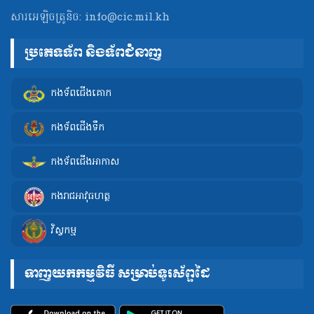
សារអេឡិចត្រូនិច:
info@cic.mil.kh
ប្រភេទទ័ព និងទ័ពជំនាញ
កងទ័ពជើងគោក
កងទ័ពជើងទឹក
កងទ័ពជើងអាកាស
កងរាជអាវុធហត្ថ
វិស្វកម្ម
ទាញយកកម្មវិធី សម្រាប់ទូរស័ព្ទដៃ