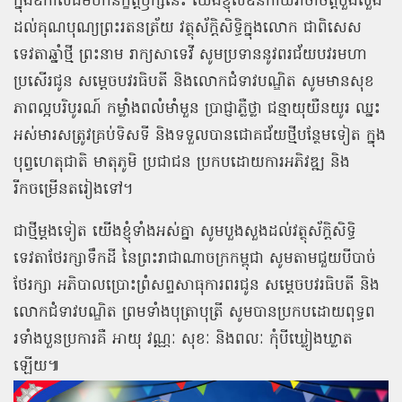
ក្នុងឱកាសដ៏មហានក្ខត្តឫក្សនេះ យើងខ្ញុំលំឱនកាយវាចាចិត្តបួងសួង
ដល់គុណបុណ្យព្រះរតនត្រ័យ វត្ថុស័ក្ដិសិទ្ធិក្នុងលោក ជាពិសេស
ទេវតាឆ្នាំថ្មី ព្រះនាម រាក្យសាទេវី សូមប្រទាននូវពរជ័យបវរមហា
ប្រសើរជូន សម្ដេចបវរធិបតី និងលោកជំទាវបណ្ឌិត សូមមានសុខ
ភាពល្អបរិបូរណ៍ កម្លាំងពលំមាំមួន ប្រាជ្ញាភ្លឺថ្លា ជន្មាយុយឺនយូរ ឈ្នះ
អស់មារសត្រូវគ្រប់ទិសទី និងទទួលបានជោគជ័យថ្មីបន្ថែមទៀត ក្នុង
បុព្វហេតុជាតិ មាតុភូមិ ប្រជាជន ប្រកបដោយការអភិវឌ្ឍ និង
រីកចម្រើនតរៀងទៅ។
ជាថ្មីម្ដងទៀត យើងខ្ញុំទាំងអស់គ្នា សូមបួងសួងដល់វត្ថុស័ក្តិសិទ្ធិ
ទេវតាថែរក្សាទឹកដី នៃព្រះរាជាណាចក្រកម្ពុជា សូមតាមជួយបីបាច់
ថែរក្សា អភិបាលប្រោះព្រំសព្ទសាធុការពរជូន សម្ដេចបវរធិបតី និង
លោកជំទាវបណ្ឌិត ព្រមទាំងបុត្រាបុត្រី សូមបានប្រកបដោយពុទ្ធព
រទាំងបួនប្រការគឺ អាយុ វណ្ណៈ សុខៈ និងពលៈ កុំបីឃ្លៀងឃ្លាត
ឡើយ៕