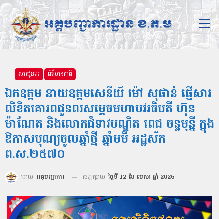
សារជូនពរ
ព័ត៌មានជាតិ
ឯកឧត្ដម នាយឧត្តមសេនីយ៍ ម៉ៅ សុផាន់ ផ្ញើសារ
លិខិតគោរពជូនពរសម្ដេចមហាបវរធិបតី ហ៊ុន
ម៉ាណែត និងលោកជំទាវបណ្ឌិត ពេជ ចន្ទមុន្នី ក្នុង
ឱកាសបុណ្យចូលឆ្នាំថ្មី ឆ្នាំមមី អដ្ឋស័ក
ព.ស.២៥៧០
ដោយ
អគ្គបញ្ជាការ
ចេញផ្សាយ
ថ្ងៃទី 12 ខែ មេសា ឆ្នាំ 2026