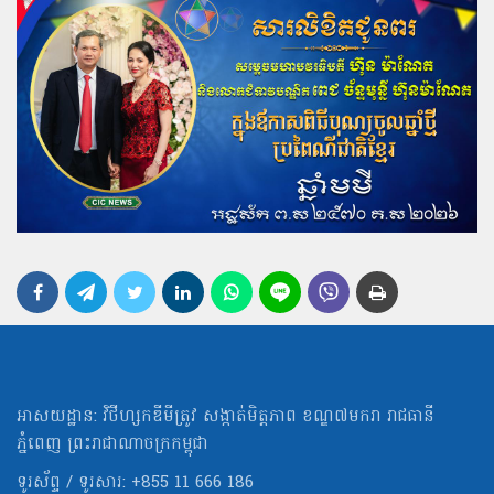
អាសយដ្ឋាន: វិថីហ្សកឌីមីត្រូវ សង្កាត់មិត្ដភាព ខណ្ឌ៧មករា រាជធានី
ភ្នំពេញ ព្រះរាជាណាចក្រកម្ពុជា
ទូរស័ព្ទ / ទូរសារ: +855 11 666 186