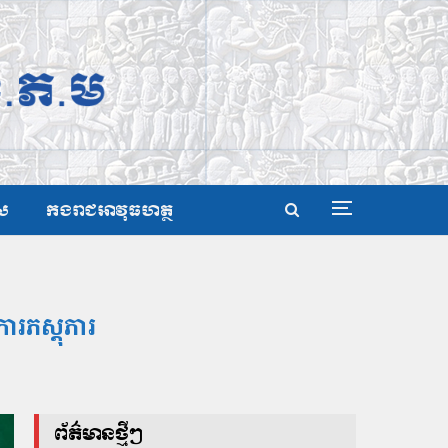
ស
កងរាជអាវុធហត្ថ
ការភស្តុភារ
ព័ត៌មានថ្មីៗ