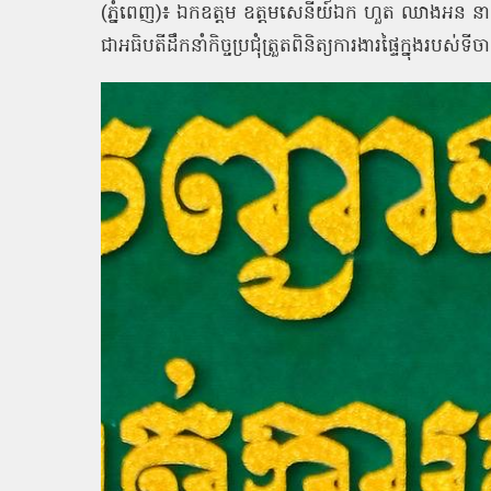
(ភ្នំពេញ)៖ ឯកឧត្តម ឧត្តមសេនីយ៍ឯក ហួត ឈាងអន នាយរង
ជាអធិបតីដឹកនាំកិច្ចប្រជុំត្រួតពិនិត្យការងារផ្ទៃក្នុងរប