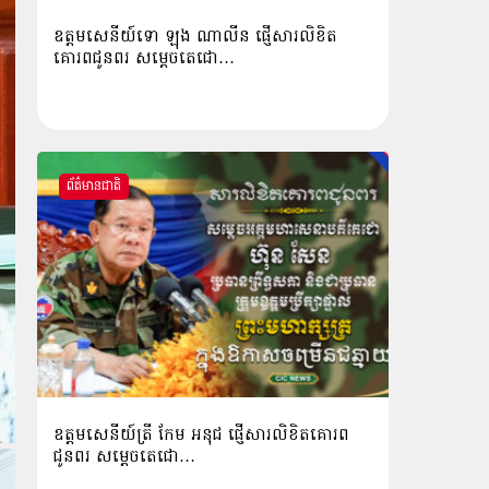
ឧត្ដមសេនីយ៍ទោ ឡុង ណាលីន ផ្ញើសារលិខិត
គោរពជូនពរ សម្ដេចតេជោ…
ព័ត៌មានជាតិ
ឧត្តមសេនីយ៍ត្រី កែម អនុជ ផ្ញើសារលិខិតគោរព
ជូនពរ សម្ដេចតេជោ…