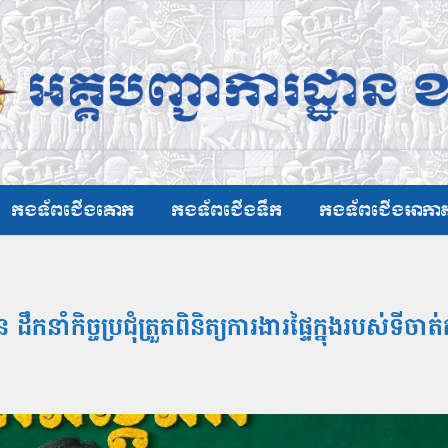
កងទ័ពជើងគោក
កងទ័ពជើងទឹក
កងទ័ពជើងអាកា
កិច្ចប្រជុំត្រួតពិនិត្យការងារផ្ទៃក្នុងរបស់ទីចាត់