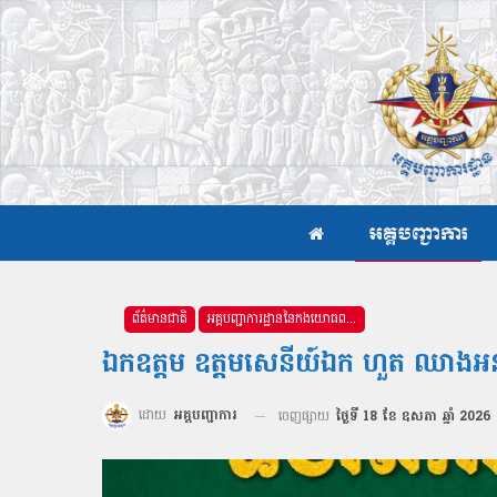
អគ្គបញ្ជាការ
ព័ត៌មានជាតិ
អគ្គបញ្ជាការដ្ឋាននៃកងយោធពលខេមរភូមិន្ទ
ឯកឧត្តម ឧត្តមសេនីយ៍ឯក ហួត ឈាងអន ដឹកនាំ
ដោយ
អគ្គបញ្ជាការ
ចេញផ្សាយ
ថ្ងៃទី 18 ខែ ឧសភា ឆ្នាំ 2026