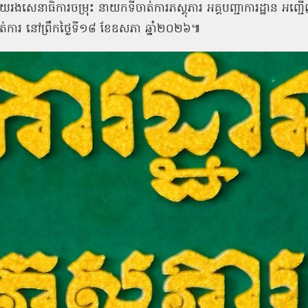
សេនាធិការចម្រុះ នាយកទីចាត់ការភស្តុភារ អគ្គបញ្ជាការដ្ឋាន អញ្ជ
ស់ទីចាត់ការ នៅព្រឹកថ្ងៃទី១៨ ខែឧសភា ឆ្នាំ២០២៦៕