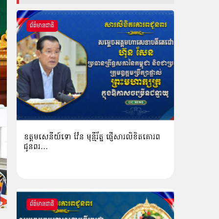
ព័ត៌មានជាតិ
ឧត្តមសេនីយ៍ទោ វ៉ែន មុន្មីរ័ត្ន ផ្ញើសារលិខិតគោរព
ជូនពរ…
ព័ត៌មានជាតិ