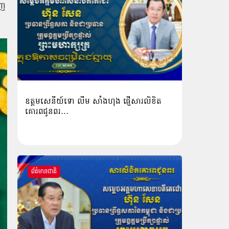
ើញ
ឧត្តមសេនីយ៍ទោ លីម​ សាំង​ហុង​ ផ្ញើសារលិខិត
គោរពជូនពរ…
ព័ត៌មានជាតិ