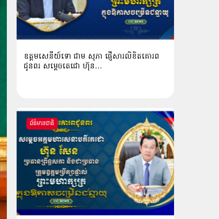
ឧត្តមសេនីយ៍ទោ ជាម សុភា ផ្ញើសារលិខិតគោរព
ជូនពរ សម្ដេចតេជោ ហ៊ុន…
ព័ត៌មានជាតិ