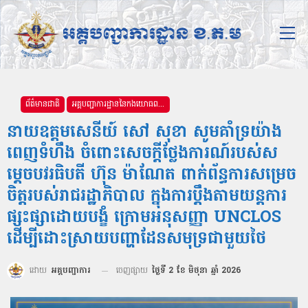
ព័ត៌មានជាតិ
អគ្គបញ្ជាការដ្ឋាននៃកងយោធពលខេមរភូមិន្ទ
នាយឧត្តមសេនីយ៍ សៅ សុខា សូមគាំទ្រយ៉ាង
ពេញទំហឹង ចំពោះសេចក្តីថ្លែងការណ៍របស់ស
ម្តេចបវរធិបតី ហ៊ុន ម៉ាណែត ពាក់ព័ន្ធការសម្រេច
ចិត្តរបស់រាជរដ្ឋាភិបាល ក្នុងការប្តឹងតាមយន្តការ
ផ្សះផ្សាដោយបង្ខំ ក្រោមអនុសញ្ញា UNCLOS
ដើម្បីដោះស្រាយបញ្ហាដែនសមុទ្រជាមួយថៃ
ដោយ
អគ្គបញ្ជាការ
ចេញផ្សាយ
ថ្ងៃទី 2 ខែ មិថុនា ឆ្នាំ 2026