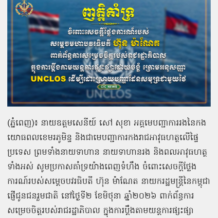
(ភ្នំពេញ)៖ នាយឧត្តមសេនីយ៍ សៅ សុខា អគ្គមេបញ្ជាការរងនៃកង
យោធពលខេមរភូមិន្ទ និងជាមេបញ្ជាការកងរាជអាវុធហត្ថលើផ្ទៃ
ប្រទេស ព្រមទាំងនាយទាហាន នាយទាហានរង និងពលអាវុធហត្ថ
ទាំងអស់ សូមប្រកាសគាំទ្រយ៉ាងពេញទំហឹង ចំពោះសេចក្តីថ្លែង
ការណ៍របស់សម្តេចបវរធិបតី ហ៊ុន ម៉ាណែត នាយករដ្ឋមន្ត្រីនៃកម្ពុជា
ផ្ញើជូនជនរួមជាតិ នៅថ្ងៃទី២ ខែមិថុនា ឆ្នាំ២០២៦ ពាក់ព័ន្ធការ
សម្រេចចិត្តរបស់រាជរដ្ឋាភិបាល ក្នុងការប្តឹងតាមយន្តការផ្សះផ្សា