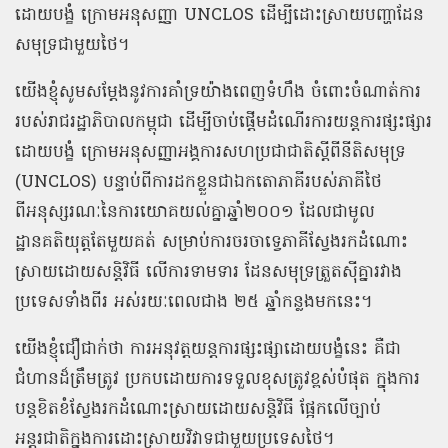
ដោយបង្ខំ ក្រោមអនុសញ្ញា UNCLOS ដើម្បីដោះស្រាយបញ្ហាដែន
សមុទ្រជាមួយថៃ។
យើងខ្ញុំសូមសម្តែងនូវការគាំទ្រយ៉ាងពេញទំហឹង ចំពោះចំណាត់ការ
របស់រាជរដ្ឋាភិបាលកម្ពុជា ដើម្បីចាប់ផ្តើមដំណើរការយន្តការផ្សះផ្សារ
ដោយបង្ខំ ក្រោមអនុសញ្ញាអង្គការសហប្រជាជាតិស្តីពីនីតិសមុទ្រ
(UNCLOS) បន្ទាប់ពីការដកខ្លួនជាឯកតោភាគីរបស់ភាគីថៃ
ពីអនុស្សរណៈនៃការយោគយល់គ្នាឆ្នាំ២០០១ ដែលជាមូល
ដ្ឋានគតិយុត្តតែមួយគត់ សម្រាប់ការចរចាទ្វេភាគីស្វែងរកដំណោះ
ស្រាយដោយសន្តិវិធី លើការទាមទារ ដែនសមុទ្រត្រួតស៊ីគ្នារវាង
ប្រទេសទាំងពីរ អស់រយៈពេលជាង ២៥ ឆ្នាំកន្លងមកនេះ។
យើងខ្ញុំជឿជាក់ថា ការអនុវត្តយន្តការផ្សះផ្សាដោយបង្ខំនេះ គឺជា
ជំហានដ៏ត្រឹមត្រូវ ប្រកបដោយការទទួលខុសត្រូវខ្ពស់បំផុត ក្នុងការ
បន្តខិតខំស្វែងរកដំណោះស្រាយដោយសន្តិវិធី ផ្អែកលើច្បាប់
អន្តរជាតិក្នុងការដោះស្រាយវិវាទជាមួយប្រទេសថៃ។