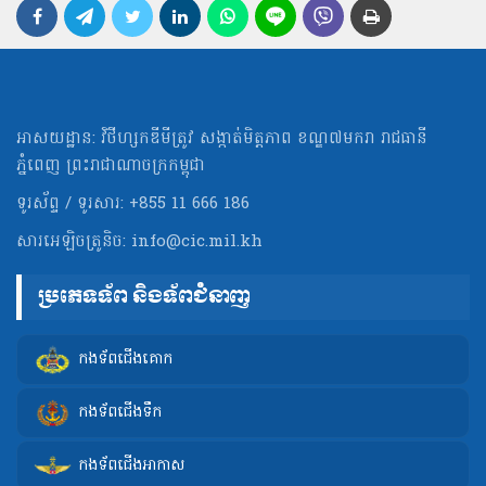
អាសយដ្ឋាន: វិថីហ្សកឌីមីត្រូវ សង្កាត់មិត្ដភាព ខណ្ឌ៧មករា រាជធានី
ភ្នំពេញ ព្រះរាជាណាចក្រកម្ពុជា
ទូរស័ព្ទ / ទូរសារ: +855 11 666 186
សារអេឡិចត្រូនិច:
info@cic.mil.kh
ប្រភេទទ័ព និងទ័ពជំនាញ
កងទ័ពជើងគោក
កងទ័ពជើងទឹក
កងទ័ពជើងអាកាស