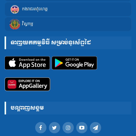
កងរាជអាវុធហត្ថ
វិស្វកម្ម
ទាញយកកម្មវិធី សម្រាប់ទូរស័ព្ទដៃ
បណ្តាញសង្គម