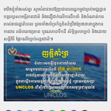
យើងខ្ញុំទាំងអស់គ្នា សូមអំពាវនាវឱ្យប្រជាពលរដ្ឋកម្ពុជាគ្រប់មជ្ឈដ្ឋាន
បន្តរក្សាសាមគ្គីភាពជាតិ និងជឿជាក់លើការដឹកនាំ និងចំណាត់ការ
របស់រាជរដ្ឋាភិបាល ព្រមទាំងគាំទ្រកិច្ចខិតខំប្រឹងប្រែងនានាក្នុងការ
ការពារ អធិបតេយ្យភាព បូរណភាពទឹកដី សិទ្ធិស្របច្បាប់ និងដោយ
សន្តិវិធី ផ្អែកលើច្បាប់អន្តរជាតិ៕