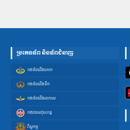
ប្រភេទទ័ព និងទ័ពជំនាញ
កងទ័ពជើងគោក
កងទ័ពជើងទឹក
កងទ័ពជើងអាកាស
កងរាជអាវុធហត្ថ
វិស្វកម្ម