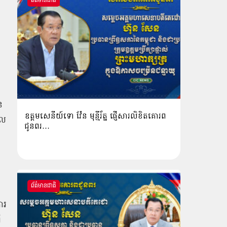
ព័ត៌មានជាតិ
ន
ឧត្តមសេនីយ៍ទោ វ៉ែន មុន្មីរ័ត្ន ផ្ញើសារលិខិតគោរព
ាល
ជូនពរ…
ព័ត៌មានជាតិ
ារ
ើ