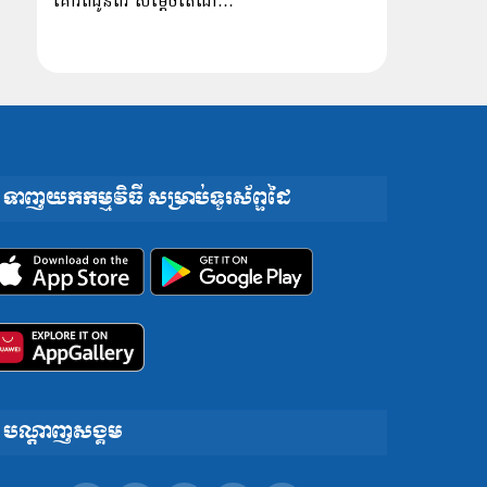
គោរពជូនពរ សម្ដេចតេជោ…
ទាញយកកម្មវិធី សម្រាប់ទូរស័ព្ទដៃ
បណ្តាញសង្គម