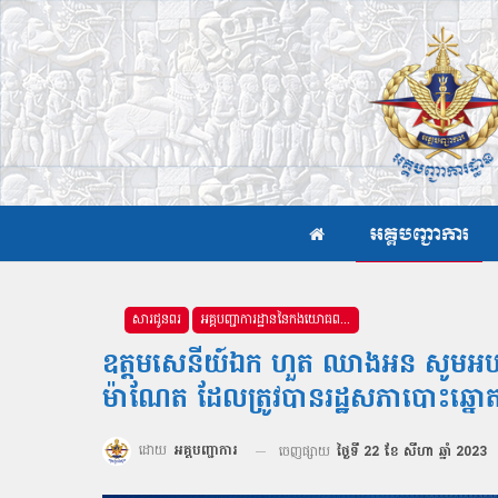
អគ្គបញ្ជាការ
សារជូនពរ
អគ្គបញ្ជាការដ្ឋាននៃកងយោធពលខេមរភូមិន្ទ
ឧត្តមសេនីយ៍ឯក ហួត ឈាងអន សូមអបអរសាទ
ម៉ាណែត ដែលត្រូវបានរដ្ឋសភាបោះឆ្នោតផ្តល់
ដោយ
អគ្គបញ្ជាការ
ចេញផ្សាយ
ថ្ងៃទី 22 ខែ សីហា ឆ្នាំ 2023