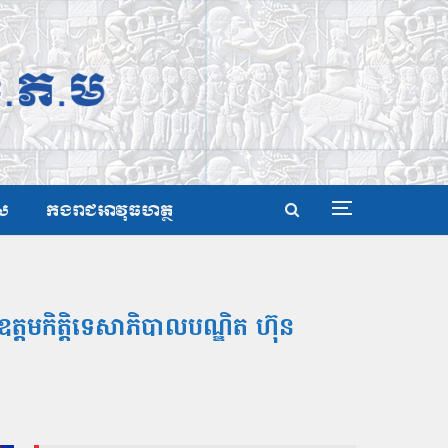
ស
កងរាជអាវុធហត្ថ
្តមកិត្តិទេសាភិបាលបណ្ឌិត ហ៊ុន