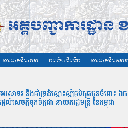
កងទ័ពជើងគោក
កងទ័ពជើងទឹក
កងទ័ពជើងអាកា
រ និងគាំទ្រដ៏ស្មោះស្ម័គ្របំផុតជូនចំពោះ ឯកឧត
សេចក្តីទុកចិត្តជា នាយករដ្ឋមន្ត្រី នៃកម្ពុជា