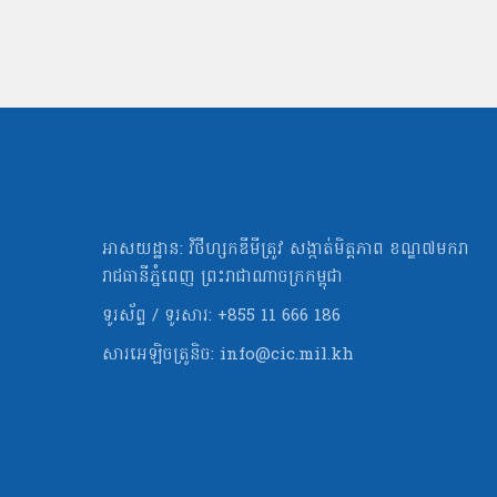
អាសយដ្ឋាន: វិថីហ្សកឌីមីត្រូវ សង្កាត់មិត្ដភាព ខណ្ឌ៧មករា
រាជធានីភ្នំពេញ ព្រះរាជាណាចក្រកម្ពុជា
ទូរស័ព្ទ / ទូរសារ: +855 11 666 186
សារអេឡិចត្រូនិច:
info@cic.mil.kh