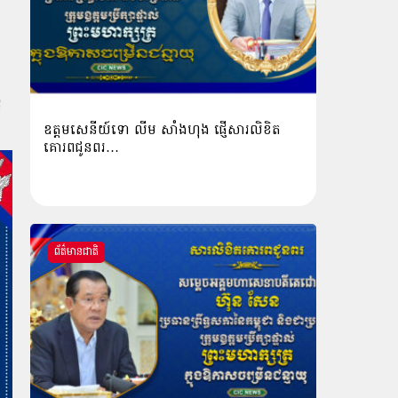
ី
ឧត្តមសេនីយ៍ទោ លីម​ សាំង​ហុង​ ផ្ញើសារលិខិត
គោរពជូនពរ…
ព័ត៌មានជាតិ