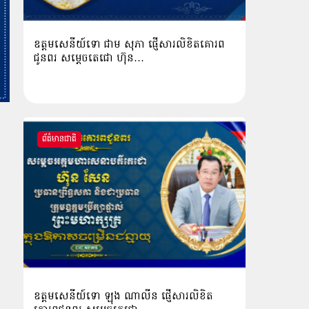
ឧត្តមសេនីយ៍ទោ ជាម សុភា ផ្ញើសារលិខិតគោរព
ជូនពរ សម្ដេចតេជោ ហ៊ុន…
ព័ត៌មានជាតិ
ឧត្ដមសេនីយ៍ទោ ឡុង ណាលីន ផ្ញើសារលិខិត