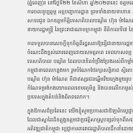
(ភ្នំពេញ)៖ នៅថ្ងៃទី២២ ខែសីហា ឆ្នាំ២០២៣នេះ ឧត្
ការចលនូប្បត្ថម្ភ អគ្គបញ្ជាការដ្ឋាន ព្រមទាំងនាយ
សាទរជូន ឯកឧត្តមកិត្តិទេសាភិបាលបណ្ឌិត ហ៊ុន ម៉ាណែត 
នាយករដ្ឋមន្ត្រី នៃព្រះរាជាណាចក្រកម្ពុជា នីតិកាលទី៧ 
ការទទួលបានសេចក្តីទុកចិត្តពីរដ្ឋសភាឱ្យធ្វើជានាយករដ្ឋមន្ត
ចំណេះដឹងខ្ពស់ពោរពេញដោយសមត្ថភាព ទេពកោសល្យ សីលធម៌ 
ទេសាភិបាល បណ្ឌិត ដែលបានខិតខំប្រឹងប្រែងអស់ពីកម្លាំងកា
កម្ពុជានាពេលកន្លងមក រួមចំណែកថែរក្សាសន្តិភាព ស្ថិ
បណ្ឌិត ហ៊ុន ម៉ាណែត គឺជាឥស្សរជនឆ្នើមវ័យក្មេងមួយរូប 
កំណែទម្រង់កងយោធពលខេមរភូមិន្ទ និងបានលើកកម្ពស់កិ
ប្រទេសក្នុងតំបន់និងពិភពលោក។
ក្នុងឱកាសដ៏ប្រពៃនេះ យើងខ្ញុំសូមប្រកាសជាឱឡារិកប្តេ
ដែលជាស្នាដៃដ៏ឧត្តុង្គឧត្តមជាប្រវត្តិសាស្ត្របន្សល់ទុក
អភិវឌ្ឍជាតិកម្ពុជា ប្តេជ្ញាការពាររាជរដ្ឋាភិបាលដឹកនាំដ