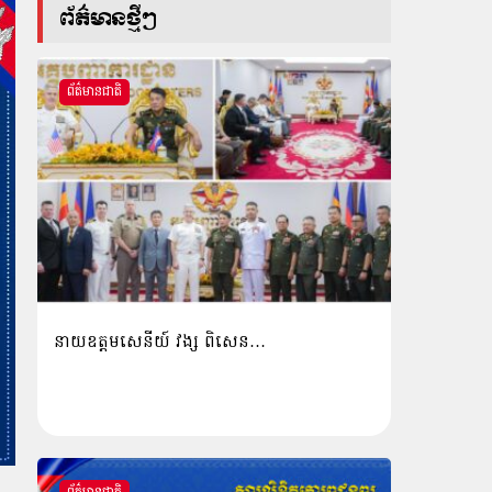
ព័ត៌មានថ្មីៗ
ព័ត៌មានជាតិ
នាយឧត្តមសេនីយ៍ វង្ស ពិសេន…