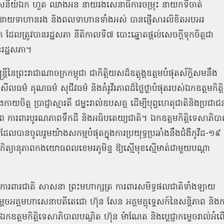
តមសេនីយ៍ឯក ហួត ឈាងអន នាយរងសេនាធិការចម្រុះ នាយកទីចាត់
ទាហាន នាយទាហានរង និងពលទាហានទាំងអស់ បានផ្ញើសារលិខិតអបអរ
ដែលត្រូវបានរដ្ឋសភា នីតិកាលទី៧ បោះឆ្នោតផ្តល់សេចក្តីទុកចិត្តជា
នៃរដ្ឋសភា។
្រីនៃព្រះរាជាណាចក្រកម្ពុជា ជាកិត្តិយសដ៏ឧត្តុង្គឧត្តមបំផុតស័ក្តិសមនឹង
គុណធម៌ សុជីវធម៌ និងគំរូវីរភាពដ៏ថ្លៃថ្លាបំផុតរបស់ឯកឧត្តមកិត្តិ
យចិត្ត ប្រាជ្ញាស្មារតី ជម្នះរាល់ឧបសគ្គ ដើម្បីបុព្វហេតុជាតិនិងប្រជាជ
រភាព ការពារបូរណភាពទឹកដី និងអធិបតេយ្យជាតិ។ ឯកឧត្តមកិត្តិទេសាភិប
ដែលបានចូលរួមយ៉ាងសកម្មបំផុតក្នុងការប្រយុទ្ធប្រឆាំងនឹងជំងឺកូវីដ-១៩
ត្យានុភាពកងយោធពលខេមរភូមិន្ទ ឱ្យស្មើមុខស្មើមាត់ជាមួយបណ្ដា
ជ្ញាការពារជាតិ សាសនា ព្រះមហាក្សត្រ ការពារសមិទ្ធផលជាតិទាំងឡាយ
ពីសម្ដេចអគ្គមហាសេនាបតីតេជោ ហ៊ុន សែន អគ្គមគ្គុទ្ទេសក៍នៃសន្តិភាព និងក
ោយឯកឧត្តមកិត្តិទេសាភិបាលបណ្ឌិត ហ៊ុន ម៉ាណែត និងប្តេជ្ញាកម្ទេចរាល់អំព