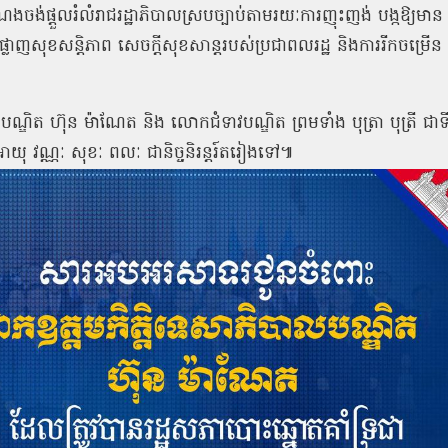
ចង់ផ្តួលរំលំរាជរដ្ឋាភិបាលស្របច្បាប់តាមរយៈការញុះញង់ បង្កឱ្យមាន
ាញសុខសន្តិភាព សេចក្តីសុខសាន្តរបស់ប្រជាពលរដ្ឋ និងការរីកចម្រើន
លបណ្ឌិត ហ៊ុន ម៉ាណែត និង លោកជំទាវបណ្ឌិត ព្រមទាំង បុត្រា បុត្រី ជាទ
ាយុ វណ្ណៈ សុខៈ ពលៈ ជានិច្ចនិរន្តរ៍តរៀងទៅ៕