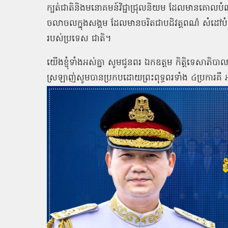
ក្បត់ជាតិនិងមនោគមន៍វិជ្ជាជ្រុលនិយម ដែលមានគោលបំណង
ចលាចលក្នុងសង្គម ដែលមានចរិតជាបដិវត្តពណ៌ សំដៅបំផ្ល
របស់ប្រទេស ជាតិ។
យើងខ្ញុំទាំងអស់គ្នា សូមជូនពរ ឯកឧត្តម កិត្តិទេសាភិបា
ស្រឡាញ់សូមបានប្រកបដោយព្រះពុទ្ធពរទាំង ៤ប្រការគឺ អ