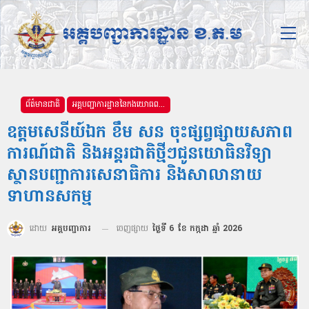
ព័ត៌មានជាតិ
អគ្គបញ្ជាការដ្ឋាននៃកងយោធពលខេមរភូមិន្ទ
ឧត្តមសេនីយ៍ឯក ខឹម សន ចុះផ្សព្វផ្សាយសភាព
ការណ៍ជាតិ និងអន្តរជាតិថ្មីៗជូនយោធិនវិទ្យា
ស្ថានបញ្ជាការសេនាធិការ និងសាលានាយ
ទាហានសកម្ម
ដោយ
អគ្គបញ្ជាការ
ចេញផ្សាយ
ថ្ងៃទី 6 ខែ កក្កដា ឆ្នាំ 2026