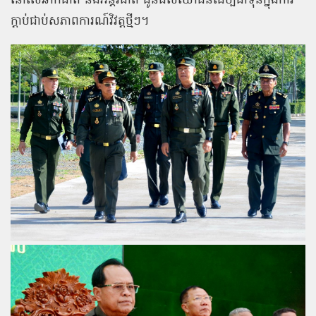
នៅលើឆាកជាតិ និងអន្តរជាតិ ជូនដល់យោធិនដើម្បីជាទុនក្នុងការ
ក្តាប់ជាប់សភាពការណ៍វិវត្តថ្មីៗ។