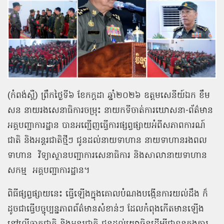
(កំពង់ស្ពឺ) ព្រឹកថ្ងៃទី៦ ខែកក្តដា ឆ្នាំ២០២៦ ឧត្តមសេនីយ៍ឯក ខឹម
សន នាយរងសេនាធិការចម្រុះ នាយកទីចាត់ការឃោសនា-ព័ត៌មាន
អគ្គបញ្ជាការដ្ឋាន បានអញ្ជើញធ្វើការផ្សព្វផ្សាយអំពីសភាពការណ៍
ជាតិ និងអន្តរជាតិថ្មីៗ ជូនដល់នាយទាហាន នាយទាហានរងពល
ទាហាន
វិទ្យាស្ថានបញ្ជាការសេនាធិការ និងសាលានាយទាហាន
សកម្ម
អគ្គបញ្ជាការដ្ឋាន។
ពិធីផ្សព្វផ្សាយនេះ ធ្វើឡើងក្នុងគោលបំណងបង្កើនការយល់ដឹង ក៏
ដូចជាធ្វើបច្ចុប្បន្នភាពព័ត៌មានសំខាន់ៗ ដែលកំពុងកើតមានឡើង