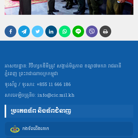
អាសយដ្ឋាន: វិថីហ្សកឌីមីត្រូវ សង្កាត់មិត្ដភាព ខណ្ឌ៧មករា រាជធានី
ភ្នំពេញ ព្រះរាជាណាចក្រកម្ពុជា
ទូរស័ព្ទ / ទូរសារ: +855 11 666 186
សារអេឡិចត្រូនិច:
info@cic.mil.kh
ប្រភេទទ័ព និងទ័ពជំនាញ
កងទ័ពជើងគោក