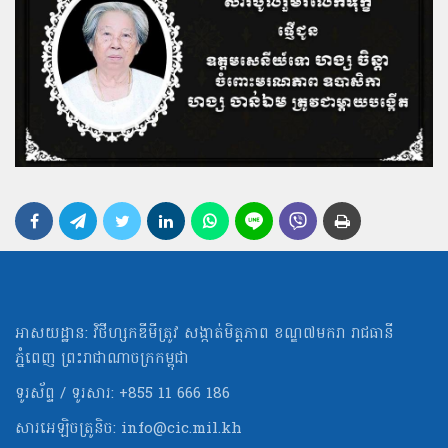
អាសយដ្ឋាន: វិថីហ្សកឌីមីត្រូវ សង្កាត់មិត្ដភាព ខណ្ឌ៧មករា រាជធានី
ភ្នំពេញ ព្រះរាជាណាចក្រកម្ពុជា
ទូរស័ព្ទ / ទូរសារ: +855 11 666 186
សារអេឡិចត្រូនិច:
info@cic.mil.kh