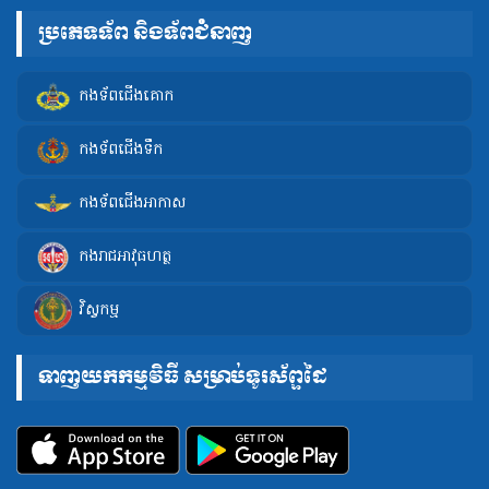
ប្រភេទទ័ព និងទ័ពជំនាញ
កងទ័ពជើងគោក
កងទ័ពជើងទឹក
កងទ័ពជើងអាកាស
កងរាជអាវុធហត្ថ
វិស្វកម្ម
ទាញយកកម្មវិធី សម្រាប់ទូរស័ព្ទដៃ