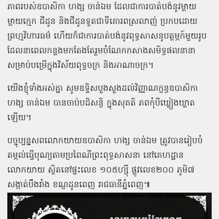
ភាពរបស់ឧបាសិកា ហង្ស ចាន់ឯម ដែលជាការបាត់បង់នូវម្តាយ
ម្តាយក្មេក ជីដូន និងជីដូនទួតជាទីគោរពស្រលាញ់ ប្រកបដោយ
ព្រហ្មវិហារធម៌ ហើយក៏ជាការបាត់បង់នូវពុទ្ធសាសនូបត្ថម្ភក៍មួយរូប
ដែលនាពេលកន្លងមកតែងតែរួមចំណែកកសាងសមិទ្ធផលនានា
សម្រាប់បម្រើក្នុងវិស័យពុទ្ធចក្រ និងអាណាចក្រ។
យើងខ្ញុំទាំងអស់គ្នា សូមឧទ្ទិសបួងសួងដល់វិញ្ញាណក្ខន្ធឧបាសិកា
ហង្ស ចាន់ឯម បានចាប់បដិសន្ធិ ក្នុងសុគតិ ភពកុំបីឃ្លៀងឃ្លាត
ឡើយ។
បច្ចុប្បន្នសពលោកយាយឧបាសិកា ហង្ស ចាន់ឯម ត្រូវបានរៀបចំ
តម្កល់ធ្វើបុណ្យតាមប្រពៃណីព្រះពុទ្ធសាសនា នៅគេហដ្ឋាន
លោកយាយ ស្ថិតនៅផ្ទះលេខ ១០៥ហ្ស៊ី ផ្លូវលេខ២០០ ភូមិ៧
សង្កាត់បឹងរាំង ខណ្ឌដូនពេញ រាជធានីភ្នំពេញ៕