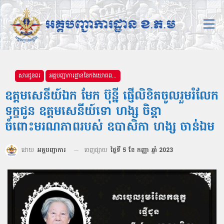
សារជូនពរ
អគ្គបញ្ជាការដ្ឋាននៃកងយោធពលខេមរភូមិន្ទ
ឧត្តមសេនីយ៍ឯក មែក ប៊ុន្នី ផ្ញើលិខិតចូលរួមរំលែក
ទុក្ខជូន ឧត្ដមសេនីយ៍ទោ ហង្ស ចិន្តា
ចំពោះមរណភាពរបស់ ឧបាសិកា ហង្ស ចាន់ឯម
ដោយ
អគ្គបញ្ជាការ
ចេញផ្សាយ
ថ្ងៃទី 5 ខែ កញ្ញា ឆ្នាំ 2023