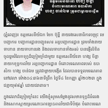
(ភ្នំពេញ)៖ ឧត្តមសេនីយ៍ឯក មែក ប៊ុន្នី នាយរងសេនាធិការចម្រុះ មេ
បញ្ជាការ បញ្ជាការដ្ឋានបញ្ជូនសារ អគ្គបញ្ជាការដ្ឋាន ព្រមទាំងនាយ
ទាហាន នាយទាហានរង និងពលទាហានទាំងអស់ បានផ្ញើលិខិត
ចូលរួមរំលែកទុក្ខដ៏ក្រៀមក្រំជាមួយ ឧត្ដមសេនីយ៍ទោ ហង្ស ចិន្ដា
នាយកខុទ្ទកាល័យ អគ្គបញ្ជាការដ្ឋាន ចំពោះមរណភាពរបស់ ឧបា
សិកា ហង្ស ចាន់ឯម ត្រូវជាម្តាយបង្កើត ដែលបានទទួលមរណភាព
នៅវេលា ម៉ោង០៤:៣៦នាទីព្រឹក ថ្ងៃទី៤ ខែកញ្ញា ឆ្នាំ២០២៣ ក្នុង
ជន្មាយុ៨៨ឆ្នាំ ដោយជរាពាធ។
ក្នុងវេលាដ៏ក្រៀមក្រំនេះ យើងខ្ញុំសូមសម្តែងនូវសមានទុក្ខដ៏ធំធេង
និងសោកស្តាយស្រណោះអាឡោះអាល័យជាទីបំផុត ចំពោះមរណ