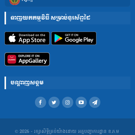
ទាញយកកម្មវិធី សម្រាប់ទូរស័ព្ទដៃ
បណ្តាញសង្គម
© 2026 - រក្សាសិទ្ធិគ្រប់យ៉ាងដោយ អគ្គបញ្ជាការដ្ឋាន ខ.ភ.ម