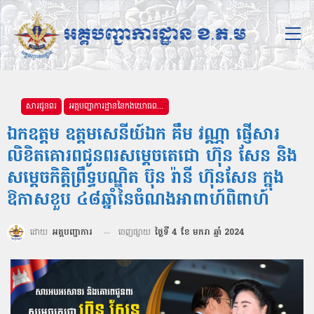
សារជូនពរ
អគ្គបញ្ជាការដ្ឋាននៃកងយោធពលខេមរភូមិន្ទ
ឯកឧត្ដម ឧត្តមសេនីយ៍ឯក គឹម វណ្ណា ផ្ញើសារ
លិខិតគោរពជូនពរសម្តេចតេជោ ហ៊ុន សែន និង
សម្តេចកិត្តិព្រឹទ្ធបណ្ឌិត ប៊ុន រ៉ានី ហ៊ុនសែន ក្នុង
ឱកាសខួប ៤៨ឆ្នាំនៃចំណងអាពាហ៍ពិពាហ៍
ដោយ
អគ្គបញ្ជាការ
ចេញផ្សាយ
ថ្ងៃទី 4 ខែ មករា ឆ្នាំ 2024