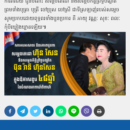
ការវារជ័យ ជូនចំពោះ សម្តេចតេជោ និងសម្តេចកិត្តិព្រឹទ្ធបណ្ឌិត
ព្រមទាំងបុត្រា បុត្រី ចៅប្រុស ចៅស្រី ជាទីស្រឡាញ់របស់សម្តេច
សូមប្រកបដោយពុទ្ធពរទាំងបួនប្រការ គឺ អាយុ វណ្ណៈ សុខៈ ពលៈ
កុំបីឃ្លៀងឃ្លាតឡើយ៕