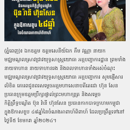
(ភ្នំពេញ)៖ ឯកឧត្ដម ឧត្តមសេនីយ៍ឯក គឹម វណ្ណា នាយក
មជ្ឈមណ្ឌលស្រាវជ្រាវយុទ្ធសាស្ត្រយោធា អគ្គបញ្ជាការដ្ឋាន ព្រមទាំង
នាយទាហាន នាយទាហានរង និងពលទាហានទាំងអស់ចំណុះ
មជ្ឈមណ្ឌលស្រាវជ្រាវយុទ្ធសាស្ត្រយោធា អគ្គបញ្ជាការ សូមផ្ញើសារ
លិខិត គោរពជូនពរសម្តេចអគ្គមហាសេនាបតីតេជោ ហ៊ុន សែន
ប្រធានក្រុមឧត្តមប្រឹក្សាផ្ទាល់ព្រះមហាក្សត្រ និងសម្តេច
កិត្តិព្រឹទ្ធបណ្ឌិត ប៊ុន រ៉ានី ហ៊ុនសែន ប្រធានកាកបាទក្រហមកម្ពុជា
ក្នុងឱកាសខួប ៤៨ឆ្នាំនៃចំណងអាពាហ៍ពិពាហ៍ ដែលប្រព្រឹត្តទៅនៅ
ថ្ងៃទី៥ ខែមករា ឆ្នាំ២០២៤។