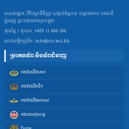
អាសយដ្ឋាន: វិថីហ្សកឌីមីត្រូវ សង្កាត់មិត្ដភាព ខណ្ឌ៧មករា រាជធានី
ភ្នំពេញ ព្រះរាជាណាចក្រកម្ពុជា
ទូរស័ព្ទ / ទូរសារ: +855 11 666 186
សារអេឡិចត្រូនិច:
info@cic.mil.kh
ប្រភេទទ័ព និងទ័ពជំនាញ
កងទ័ពជើងគោក
កងទ័ពជើងទឹក
កងទ័ពជើងអាកាស
កងរាជអាវុធហត្ថ
វិស្វកម្ម