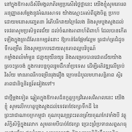
នៅក្នុងឱកាសដ៏សិរីមង្គលាភិរម្យប្រសើរថ្លៃថ្លានេះ យើងខ្ញុំសូមគោរព
អនុញ្ញាតសម្តែងនូវអំណរសាទរ យ៉ាងស្មោះអស់ពីដួងចិត្ត ប្រកប
ដោយមនោសញ្ចេតនា រំភើបរីករាយក្រៃលែង និងសូមបួងសួងដល់
ទេវតាសូមប្រសិទ្ធពរជ័យ ដល់ចំណងអាពាហ៍ពិពាហ៍ ដែលបានកើត
ឡើងក្នុងគ្រាដ៏សែនកម្សត់នោះ ឱ្យកាន់តែផ្អែមល្ហែម ត្រជាក់ត្រជំដូច
ទឹកអម្រឹត និងសូមប្រកបដោយសុខភាពល្អបរិបូណ៍
កម្លាំងពលំមាំមួន ជន្មាយុយឺនយូរ និងសម្រេចបានជោគជ័យយ៉ាង
ត្រចះត្រចង់ ក្នុងការបន្តចូលរួមដឹកនាំប្រទេស ដើម្បីអភិវឌ្ឍលើគ្រប់
វិស័យ មានភាពរីកចម្រើនរុងរឿង ក្រោមដំបូលមហាសន្តិភាព ស្ថិរ
ភាពជានិច្ចនិរន្តរ៍តរៀងទៅ។
ជាថ្មីម្ដងទៀត ឆ្លៀតក្នុងឱកាសដ៏នក្ខត្តឫក្សវិសេសវិសាលនេះ យើង
ខ្ញុំ សូមលើកហត្ថបួងសួងដល់ទេវតាថែរក្សាទឹកដី នៃ
ព្រះរាជាណាចក្រកម្ពុជា គុណបុណ្យព្រះរតនត្រ័យគុណកែវទាំងបី វត្ថុ
ស័ក្តិសិទ្ធិក្នុងលោក សូមតាមបីបាច់ថែរក្សា ប្រោះព្រំប្រទានសព្ទសាធុ