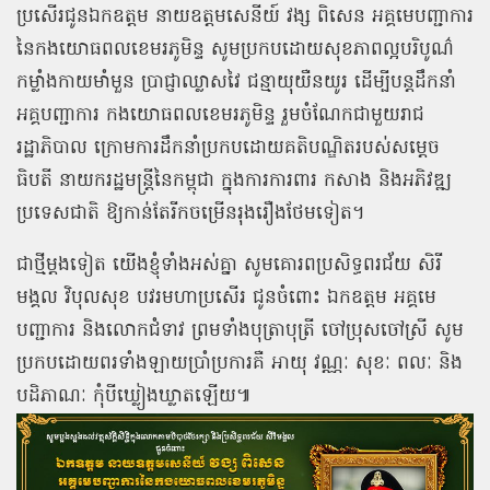
ប្រសើរជូនឯកឧត្ដម នាយឧត្ដមសេនីយ៍ វង្ស ពិសេន អគ្គមេបញ្ជាការ
នៃកងយោធពលខេមរភូមិន្ទ សូមប្រកបដោយសុខភាពល្អបរិបូណ៌
កម្លាំងកាយមាំមួន ប្រាជ្ញាឈ្លាសវៃ ជន្មាយុយឺនយូរ ដើម្បីបន្តដឹកនាំ
អគ្គបញ្ជាការ កងយោធពលខេមរភូមិន្ទ រួមចំណែកជាមួយរាជ
រដ្ឋាភិបាល ក្រោមការដឹកនាំប្រកបដោយគតិបណ្ឌិតរបស់សម្ដេច
ធិបតី នាយករដ្ឋមន្ត្រីនៃកម្ពុជា ក្នុងការការពារ កសាង និងអភិវឌ្ឍ
ប្រទេសជាតិ ឱ្យកាន់តែរីកចម្រើនរុងរឿងថែមទៀត។
ជាថ្មីម្ដងទៀត យើងខ្ញុំទាំងអស់គ្នា សូមគោរពប្រសិទ្ធពរជ័យ សិរី
មង្គល វិបុលសុខ បវរមហាប្រសើរ ជូនចំពោះ ឯកឧត្ដម អគ្គមេ
បញ្ជាការ និងលោកជំទាវ ព្រមទាំងបុត្រាបុត្រី ចៅប្រុសចៅស្រី សូម
ប្រកបដោយពរទាំងឡាយប្រាំប្រការគឺ អាយុ វណ្ណៈ សុខៈ ពលៈ និង
បដិភាណៈ កុំបីឃ្លៀងឃ្លាតឡើយ៕