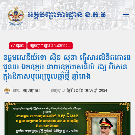
សារជូនពរ
អគ្គបញ្ជាការដ្ឋាននៃកងយោធពលខេមរភូមិន្ទ
ឧត្តមសេនីយ៍ទោ សុិន សុខា ផ្ញើសារលិខិតគោរព
ជូនពរ ឯកឧត្ដម នាយឧត្ដមសេនីយ៍ វង្ស ពិសេន
ក្នុងឱកាសបុណ្យចូលឆ្នាំថ្មី ឆ្នាំរោង
ដោយ
អគ្គបញ្ជាការ
ចេញផ្សាយ
ថ្ងៃទី 12 ខែ មេសា ឆ្នាំ 2024