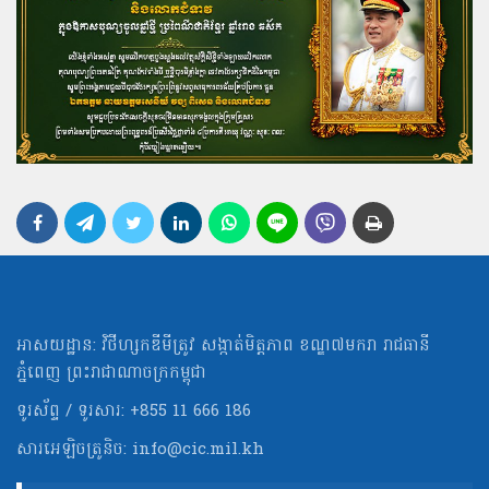
អាសយដ្ឋាន: វិថីហ្សកឌីមីត្រូវ សង្កាត់មិត្ដភាព ខណ្ឌ៧មករា រាជធានី
ភ្នំពេញ ព្រះរាជាណាចក្រកម្ពុជា
ទូរស័ព្ទ / ទូរសារ: +855 11 666 186
សារអេឡិចត្រូនិច:
info@cic.mil.kh