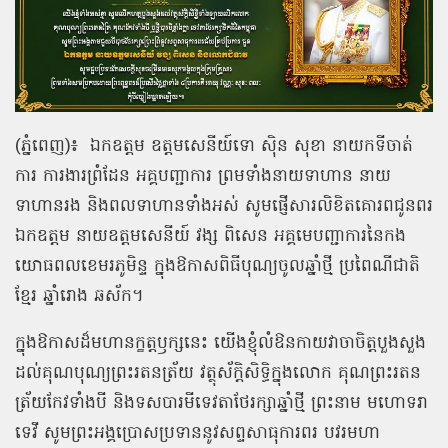
(ភ្នំពេញ)៖
ឯកឧត្ដម ឧត្តមសេនីយ៍ទោ សុិន សុខា នាយកទីចាត់
ការ ការងារព្រំដែន អគ្គបញ្ជាការ ព្រមទាំងនាយទាហាន នាយ
ទាហានរង និងពលទាហានទាំងអស់ សូមផ្ញើសារលិខិតគោរពជូនពរ
ឯកឧត្ដម នាយឧត្ដមសេនីយ៍ វង្ស ពិសេន អគ្គមេបញ្ជាការនៃកង
យោធពលខេមរភូមិន្ទ ក្នុងឱកាសពិធីបុណ្យចូលឆ្នាំថ្មី ប្រពៃណីជាតិ
ខ្មែរ ឆ្នាំរោង ឆស័ក។
ក្នុងឱកាសដ៏មហានក្ខត្តឫក្សនេះ យើងខ្ញុំលំឱនកាយវាចាចិត្តបួងសួង
ដល់គុណបុណ្យព្រះរតនត្រ័យ វត្ថុស័ក្ដិសិទ្ធិក្នុងលោក គុណព្រះរតន
ត្រ័យកែវទាំងបី និងទសបារមីទេវតាថែរក្សាឆ្នាំថ្មី ព្រះនាម មហោទរា
ទេវី សូមព្រះអង្គប្រោសប្រទាននូវសព្ទសាធុការពរ បវរមហា