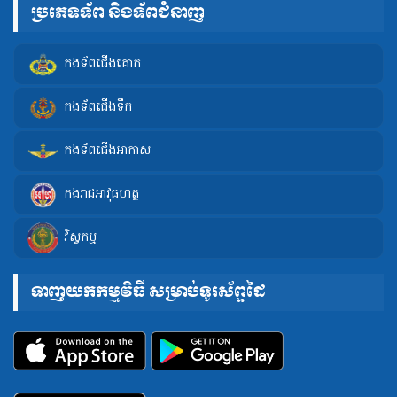
ប្រភេទទ័ព និងទ័ពជំនាញ
កងទ័ពជើងគោក
កងទ័ពជើងទឹក
កងទ័ពជើងអាកាស
កងរាជអាវុធហត្ថ
វិស្វកម្ម
ទាញយកកម្មវិធី សម្រាប់ទូរស័ព្ទដៃ