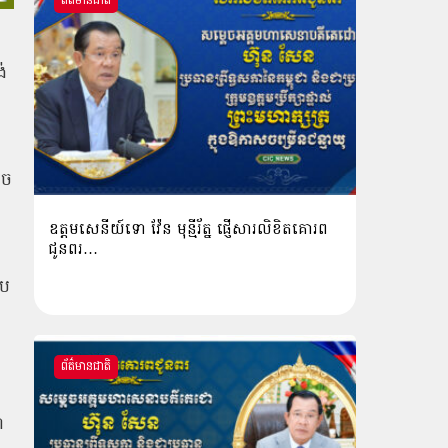
ព័ត៌មានជាតិ
់
ូច
ឧត្តមសេនីយ៍ទោ វ៉ែន មុន្មីរ័ត្ន ផ្ញើសារលិខិតគោរព
ជូនពរ…
រប
ព័ត៌មានជាតិ
ា