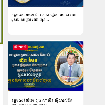
ឧត្តមសេនីយ៍ទោ ជាម សុភា ផ្ញើសារលិខិតគោរព
ជូនពរ សម្ដេចតេជោ ហ៊ុន…
ព័ត៌មានជាតិ
ឧត្ដមសេនីយ៍ទោ ឡុង ណាលីន ផ្ញើសារលិខិត