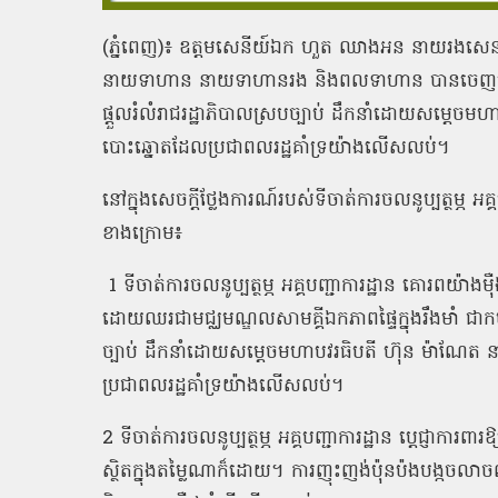
(ភ្នំពេញ)៖ ឧត្តមសេនីយ៍ឯក ហួត ឈាងអន នាយរងសេនាធិការ
នាយទាហាន នាយទាហានរង និងពលទាហាន បានចេញមកប្រក
ផ្ដួលរំលំរាជរដ្ឋាភិបាលស្របច្បាប់ ដឹកនាំដោយសម្ដេចមហ
បោះឆ្នោតដែលប្រជាពលរដ្ឋគាំទ្រយ៉ាងលើសលប់។
នៅក្នុងសេចក្ដីថ្លែងការណ៍របស់ទីចាត់ការចលនូប្បត្ថម្ភ 
ខាងក្រោម៖
1 ទីចាត់ការចលនូប្បត្ថម្ភ អគ្គបញ្ជាការដ្ឋាន គោរពយ៉ា
ដោយឈរជាមជ្ឈមណ្ឌលសាមគ្គីឯកភាពផ្ទៃក្នុងរឹងមាំ ជាកម្លាំ
ច្បាប់ ដឹកនាំដោយសម្ដេចមហាបវរធិបតី ហ៊ុន ម៉ាណែត នា
ប្រជាពលរដ្ឋគាំទ្រយ៉ាងលើសលប់។
2 ទីចាត់ការចលនូប្បត្ថម្ភ អគ្គបញ្ជាការដ្ឋាន ប្ដេជ្ញាកា
ស្ថិតក្នុងតម្លៃណាក៏ដោយ។ ការញុះញង់ប៉ុនប៉ងបង្កចលាចល