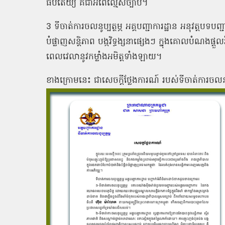
ធិបតេយ្យ គឺជាអំពើល្មើសច្បាប់។
3 ទីចាត់ការចលនូប្បត្ថម្ភ អគ្គបញ្ជាការដ្ឋាន អនុវត្តបទ
បំផ្លាញសន្តិភាព បង្កវិទ្ធង្សនាផ្សេងៗ ក្នុងគោលបំណងផ្ដួល
ពេលវេលានូវកម្លាំងអមិត្តទាំងឡាយ។
ខាងក្រោមនេះ ជាសេចក្ដីថ្លែងការណ៍ របស់ទីចាត់ការចលនូប