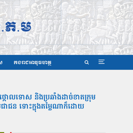
ស
កងរាជអាវុធហត្ថ
៍ ថ្កោលទោស និងប្រឆាំងដាច់ខាតក្រុម
ិងប្រជាជន ទោះក្នុងតម្លៃណាក៏ដោយ