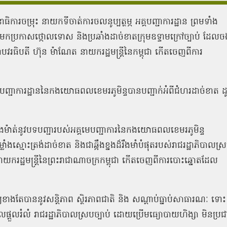
ចម្រុះ នាយកទីចាត់ការចលនូប្បត្ថម្ភ អគ្គបញ្ជាការដ្ឋាន ព្រមទាំង
ាសថ្កោលទោស និងប្រឆាំងដាច់ខាតក្រុមឧទ្ទាមក្រៅច្បាប់ ដែលចង
ាបវរធិបតី ហ៊ុន ម៉ាណែត នាយករដ្ឋមន្រ្តីនៃកម្ពុជា កើតចេញពីការ
អគ្គបញ្ជាការដ្ឋាននៃកងយោធពលខេមរភូមិន្ទបានបញ្ជាក់អំពីជំហរដាច់ខាត ដ
ងម៉ឺងម៉ាត់នូវបទបញ្ជារបស់អគ្គមេបញ្ជាការនៃកងយោធពលខេមរភូមិន្ទ
ងស្មោះត្រង់ដាច់ខាត និងជាឆ្អឹងខ្នងដ៏រឹងមាំបំផុតរបស់រាជរដ្ឋាភិបាលស្
យករដ្ឋមន្រ្តីនៃព្រះរាជាណាចក្រកម្ពុជា កើតចេញពីការបោះឆ្នោតដែល
រពារឱ្យខាងតែបាននូវសន្តិភាព ស្ថិរភាពជាតិ និង សណ្ដាប់ធ្នាប់សាធារណៈ ទោះ
ផ្ដួលរំលំ រាជរដ្ឋាភិបាលស្របច្បាប់ ដោយប្រើមធ្យោបាយហិង្សា មិនប្រជ