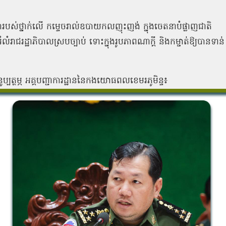
បញ្ជារបស់ថ្នាក់លើ កម្ទេចរាល់ឧបាយកលញុះញង់ ក្នុងចេតនាបំផ្លាញជាតិ
រំលំរាជរដ្ឋាភិបាលស្របច្បាប់ ទោះក្នុងរូបភាពណាក្ដី និងកម្ចាត់ឱ្យបានទាន់
្បត្ថម្ភ អគ្គបញ្ជាការដ្ឋាននៃកងយោធពលខេមរភូមិន្ទ៖