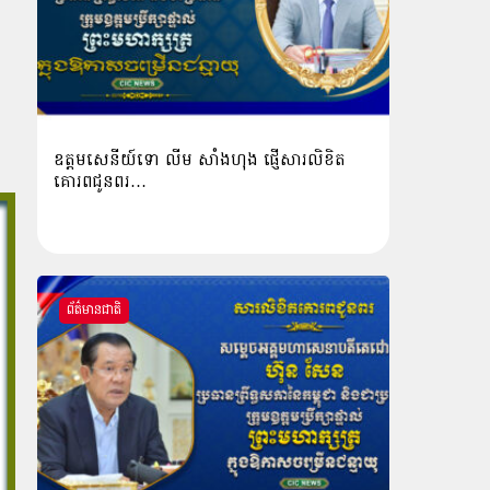
ឧត្តមសេនីយ៍ទោ លីម​ សាំង​ហុង​ ផ្ញើសារលិខិត
គោរពជូនពរ…
ព័ត៌មានជាតិ