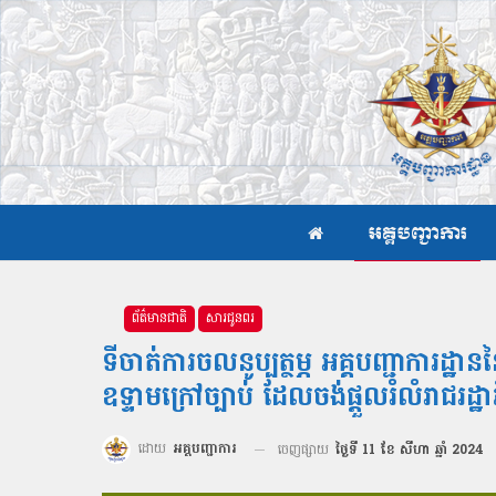
អគ្គបញ្ជាការ
ព័ត៌មានជាតិ
សារជូនពរ
ទីចាត់ការចលនូប្បត្ថម្ភ អគ្គបញ្ជាការ
ឧទ្ទាមក្រៅច្បាប់ ដែលចង់ផ្ដួលរំលំរាជរ
ដោយ
អគ្គបញ្ជាការ
ចេញផ្សាយ
ថ្ងៃទី 11 ខែ សីហា ឆ្នាំ 2024