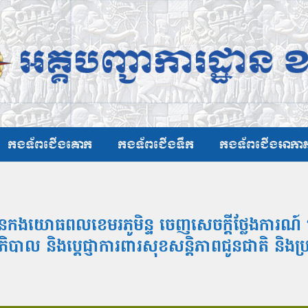
កងទ័ពជើងគោក
កងទ័ពជើងទឹក
កងទ័ពជើងអាកា
ដ្ឋាននៃកងយោធពលខេមរភូមិន្ទ ចេញសេចក្ដីថ្លែងការណ
ដ្ឋាភិបាល និងប្ដេជ្ញាការពារសុខសន្ដិភាពជូនជាតិ ន