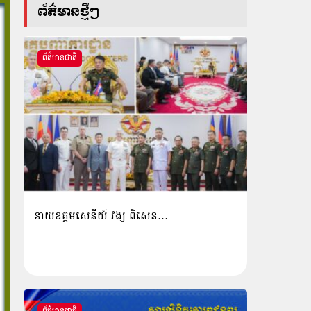
ព័ត៌មានថ្មីៗ
ព័ត៌មានជាតិ
នាយឧត្តមសេនីយ៍ វង្ស ពិសេន…