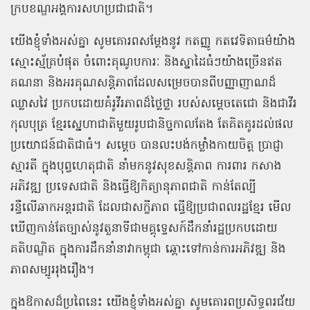
ក្របខណ្ឌអង្គការសហប្រជាជាតិ។
យើងខ្ញុំទាំងអស់គ្នា
សូមគោរពសម្តែងនូវ
កតញ្ញូ
កតវេទិតាធម៌យ៉ាង
ស្មោះស្ម័គ្របំផុត
ចំពោះគុណូបការៈ
និងស្នាដៃធំៗយ៉ាងច្រើនឥត
គណនា
និងអរគុណសន្តិភាពដែលសម្រេចបានពីបញ្ញាញាណដ៏
ឈ្លាសវៃ
ប្រកបដោយគំរូវីរភាពដ៏ថ្លៃថ្លា
របស់សម្ដេចតេជោ
និងជាវីរ
កុលបុត្រ
ខ្មែរស្នេហាជាតិមួយរូបជានិច្ចកាលតែង
តែគិតគូរដល់ផល
ប្រយោជន៍ជាតិជាធំ។
សម្តេច
បានលះបង់កម្លាំងកាយចិត្ត
ប្រាជ្ញា
ស្មារតី
ក្នុងបុព្វហេតុជាតិ
នាំមកនូវសុខសន្តិភាព
ការពារ
កសាង
អភិវឌ្ឍ
ប្រទេសជាតិ
និងធ្វើឱ្យកិត្យានុភាពជាតិ
កាន់តែល្បី
រន្ទឺលើឆាកអន្តរជាតិ
ដែលជាសក្ខីភាព
ធ្វើឱ្យប្រជាពលរដ្ឋខ្មែរ
មើល
ឃើញកាន់តែច្បាស់នូវតួនាទីជាមគ្គុទ្ទេសក៍ដឹកនាំរដ្ឋប្រកបដោយ
គតិបណ្ឌិត
ក្នុងការដឹកនាំនាវាកម្ពុជា
ឆ្ពោះទៅកាន់ការអភិវឌ្ឍ
និង
ភាពសម្បូររុងរឿង។
ក្នុងឱកាសដ៏ប្រពៃនេះ
យើងខ្ញុំទាំងអស់គ្នា
សូមគោរពប្រសិទ្ធពរជ័យ