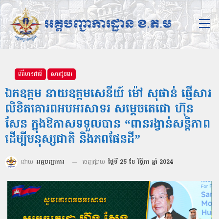
ព័ត៌មានជាតិ
សារជូនពរ
ឯកឧត្ដម នាយឧត្តមសេនីយ៍ ម៉ៅ សុផាន់ ផ្ញើសារ
លិខិតគោរពអបអរសាទរ សម្តេចតេជោ ហ៊ុន
សែន ក្នុងឱកាសទទួលបាន “ពានរង្វាន់សន្តិភាព
ដើម្បីមនុស្សជាតិ និងភពផែនដី”
ដោយ
អគ្គបញ្ជាការ
ចេញផ្សាយ
ថ្ងៃទី 25 ខែ វិច្ឆិកា ឆ្នាំ 2024