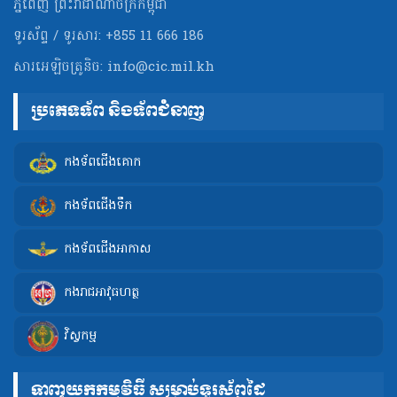
ភ្នំពេញ ព្រះរាជាណាចក្រកម្ពុជា
ទូរស័ព្ទ / ទូរសារ: +855 11 666 186
សារអេឡិចត្រូនិច:
info@cic.mil.kh
ប្រភេទទ័ព និងទ័ពជំនាញ
កងទ័ពជើងគោក
កងទ័ពជើងទឹក
កងទ័ពជើងអាកាស
កងរាជអាវុធហត្ថ
វិស្វកម្ម
ទាញយកកម្មវិធី សម្រាប់ទូរស័ព្ទដៃ