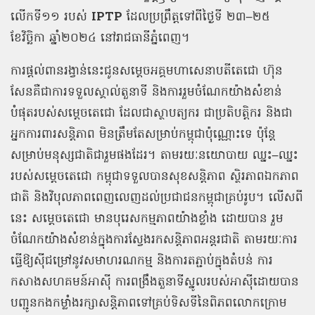
លើកទី១១
របស់
IPTP
ដែលប្រព្រឹត្តទៅពីថ្ងៃទី
២៣
–
២៥
ខែវិច្ឆិកា
ឆ្នាំ២០២៤
នៅរាជធានីភ្នំពេញ។
ការផ្តល់ពានរង្វាន់នេះជូនសម្តេចអគ្គមហាសេនាបតីតេជោ
ហ៊ុន
សែនគឺជាការទទួលស្គាល់តួនាទី
និងការរួមចំណែកយ៉ាងសំខាន់
បំផុតរបស់សម្តេចតេជោ
ដែលជាស្ថាបត្យករ
ជាប្រតិបត្តិករ
និងជា
អ្នកការពារសន្តិភាព
មិនត្រឹមតែសម្រាប់កម្ពុជាប៉ុណ្ណោះទេ
ប៉ុន្តែ
សម្រាប់មនុស្សជាតិជារួមផងដែរ។
តាមរយៈនយោបាយ
ឈ្នះ
–
ឈ្នះ
របស់សម្តេចតេជោ
កម្ពុជាទទួលបានសុខសន្តិភាព
ស្ថិរភាពឯកភាព
ជាតិ
និងវិបុលភាពពេញលេញដល់ប្រជាជនកម្ពុជាគ្រប់រូប។
លើសពី
នេះ
សម្តេចតេជោ
មានបុរេសកម្មភាពយ៉ាងខ្លាំង
ដោយបាន
រួម
ចំណែកយ៉ាងសំខាន់ក្នុងការស្វែងរកសន្តិភាពអន្តរជាតិ
តាមរយៈការ
ធ្វើឱ្យស៊ីជម្រៅនូវសមាហរណកម្ម
និងការតភ្ជាប់ក្នុងតំបន់
ការ
កសាងសហគមន៍អាស៊ី
ការពង្រឹងតួនាទីស្នូលរបស់អាស៊ីដោយបាន
បញ្ជូនកងកម្លាំងរក្សាសន្តិភាពទៅគ្រប់ទិសទីនៃពិភពលោកក្រោម