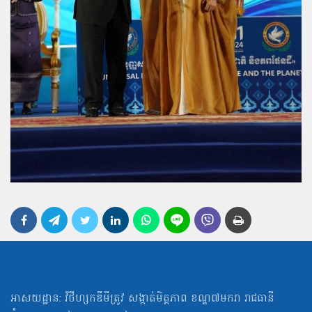
អាសយដ្ឋាន: វិថីហ្សកឌីមីត្រូវ សង្កាត់មិត្ដភាព ខណ្ឌ៧មករា រាជធានី