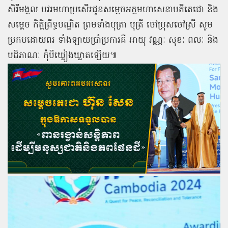
សិរីមង្គល
បវរមហាប្រសើរជូនសម្តេចអគ្គមហាសេនាបតីតេជោ
និង
សម្តេច
កិត្តិព្រឹទ្ធបណ្ឌិត
ព្រមទាំងបុត្រា
បុត្រី
ចៅប្រុសចៅស្រី
សូម
ប្រកបដោយពរ
ទាំងឡាយប្រាំប្រការគឺ
អាយុ
វណ្ណៈ
សុខៈ
ពលៈ
និង
បដិភាណៈ
កុំបីឃ្លៀងឃ្លាតឡើយ៕