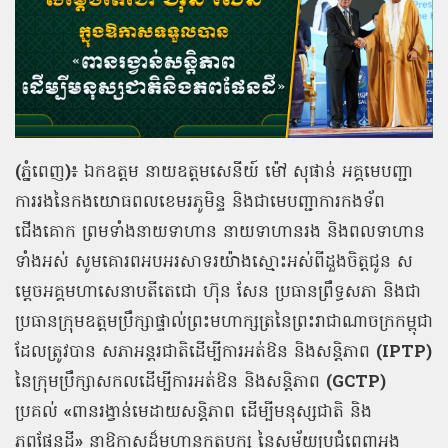
(
ភ្នំពេញ
)
៖
ឯកឧត្ដម
នាយឧត្តមសេនីយ៍
ម៉ៅ
សុផាន់
អគ្គមេបញ្ជា
ការរងនៃកងយោធពលខេមរភូមិន្ទ
និងជាមេបញ្ជាការកងទ័ព
ជើងគោក
ព្រមទាំងនាយទាហាន
នាយទាហានរង
និងពលទាហាន
ទាំងអស់
សូមគោរពអបអរសាទរយ៉ាងស្មោះអស់ពីដួងចិត្តជូន
ស
ម្តេចអគ្គមហាសេនាបតីតេជោ
ហ៊ុន
សែន
ប្រធានព្រឹទ្ធសភា
និងជា
ប្រធានក្រុមឧត្តមប្រឹក្សាផ្ទាល់ព្រះមហាក្សត្រនៃព្រះរាជាណាចក្រកម្ពុជា
ដែលត្រូវបាន
សភាអន្តរជាតិដើម្បីការអត់ឱន
និងសន្តិភាព
(IPTP)
នៃក្រុមប្រឹក្សាសកលដើម្បីការអត់ឱន
និងសន្តិភាព
(GCTP)
ប្រគល់
«
ពានរង្វាន់មេដាយសន្តិភាព
ដើម្បីមនុស្សជាតិ
និង
ភពផែនដី
»
នាឱកាសដ៏មហានក្ខត្តឫក្ស
នៃសម័យប្រជុំពេញអង្គ