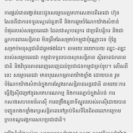
ការផ្តល់ពានរង្វាន់នេះជូនសម្តេចអគ្គមហាសេនាបតីតេជោ
ហ៊ុន
សែនគឺជាការទទួលស្គាល់តួនាទី
និងការរួមចំណែកយ៉ាងសំខាន់
បំផុតរបស់សម្តេចតេជោ
ដែលជាស្ថាបត្យករ
ជាប្រតិបត្តិករ
និងជា
អ្នកការពារសន្តិភាព
មិនត្រឹមតែសម្រាប់កម្ពុជាប៉ុណ្ណោះទេ
ប៉ុន្តែ
សម្រាប់មនុស្សជាតិជារួមផងដែរ។
តាមរយៈនយោបាយ
ឈ្នះ
–
ឈ្នះ
របស់សម្តេចតេជោ
កម្ពុជាទទួលបានសុខសន្តិភាព
ស្ថិរភាពឯកភាព
ជាតិ
និងវិបុលភាពពេញលេញដល់ប្រជាជនកម្ពុជាគ្រប់រូប។
លើសពី
នេះ
សម្តេចតេជោ
មានបុរេសកម្មភាពយ៉ាងខ្លាំង
ដោយបាន
រួម
ចំណែកយ៉ាងសំខាន់ក្នុងការស្វែងរកសន្តិភាពអន្តរជាតិ
តាមរយៈការ
ធ្វើឱ្យស៊ីជម្រៅនូវសមាហរណកម្ម
និងការតភ្ជាប់ក្នុងតំបន់
ការ
កសាងសហគមន៍អាស៊ី
ការពង្រឹងតួនាទីស្នូលរបស់អាស៊ីដោយបាន
បញ្ជូនកងកម្លាំងរក្សាសន្តិភាពទៅគ្រប់ទិសទីនៃពិភពលោកក្រោម
ក្របខណ្ឌអង្គការសហប្រជាជាតិ។