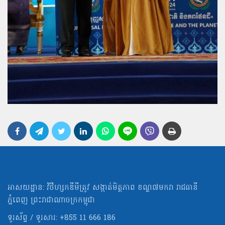
អាសយដ្ឋាន: វិថីហ្សកឌីមីត្រូវ សង្កាត់មិត្ដភាព ខណ្ឌ៧មករា រាជធានី
ភ្នំពេញ ព្រះរាជាណាចក្រកម្ពុជា
ទូរស័ព្ទ / ទូរសារ: +855 11 666 186