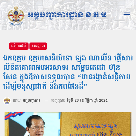
ព័ត៌មានជាតិ
សារជូនពរ
ឯកឧត្ដម ឧត្ដមសេនីយ៍ទោ ឡុង ណាលីន ផ្ញើសារ
លិខិតគោរពអបអរសាទរ សម្តេចតេជោ ហ៊ុន
សែន ក្នុងឱកាសទទួលបាន “ពានរង្វាន់សន្តិភាព
ដើម្បីមនុស្សជាតិ និងភពផែនដី”
ដោយ
អគ្គបញ្ជាការ
ចេញផ្សាយ
ថ្ងៃទី 25 ខែ វិច្ឆិកា ឆ្នាំ 2024