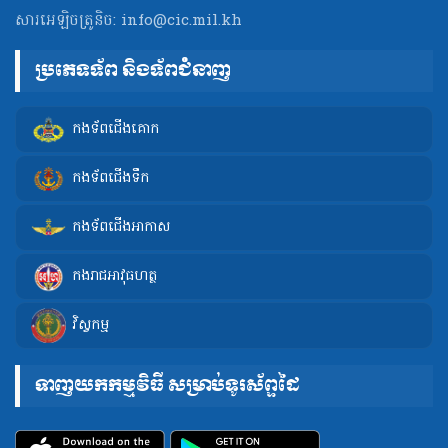
សារអេឡិចត្រូនិច:
info@cic.mil.kh
ប្រភេទទ័ព និងទ័ពជំនាញ
កងទ័ពជើងគោក
កងទ័ពជើងទឹក
កងទ័ពជើងអាកាស
កងរាជអាវុធហត្ថ
វិស្វកម្ម
ទាញយកកម្មវិធី សម្រាប់ទូរស័ព្ទដៃ