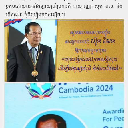
ប្រកបដោយពរ
ទាំងឡាយប្រាំប្រការគឺ
អាយុ
វណ្ណៈ
សុខៈ
ពលៈ
និង
បដិភាណៈ
កុំបីឃ្លៀងឃ្លាតឡើយ៕