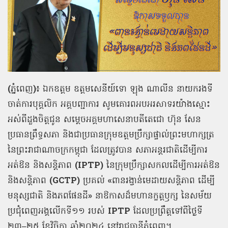
(
ភ្នំពេញ
)
៖
ឯកឧត្ដម ឧត្ដមសេនីយ៍ទោ ឡុង ណាលីន នាយករងទី
ចាត់ការបុគ្គលិក អគ្គបញ្ជាការ សូមគោរពអបអរសាទរយ៉ាងស្មោះ
អស់ពីដួងចិត្តជូន
សម្តេចអគ្គមហាសេនាបតីតេជោ
ហ៊ុន
សែន
ប្រធានព្រឹទ្ធសភា
និងជាប្រធានក្រុមឧត្តមប្រឹក្សាផ្ទាល់ព្រះមហាក្សត្រ
នៃព្រះរាជាណាចក្រកម្ពុជា
ដែលត្រូវបាន
សភាអន្តរជាតិដើម្បីការ
អត់ឱន
និងសន្តិភាព
(IPTP)
នៃក្រុមប្រឹក្សាសកលដើម្បីការអត់ឱន
និងសន្តិភាព
(GCTP)
ប្រគល់
«
ពានរង្វាន់មេដាយសន្តិភាព
ដើម្បី
មនុស្សជាតិ
និងភពផែនដី
»
នាឱកាសដ៏មហានក្ខត្តឫក្ស
នៃសម័យ
ប្រជុំពេញអង្គលើកទី១១
របស់
IPTP
ដែលប្រព្រឹត្តទៅពីថ្ងៃទី
២៣
–
២៥
ខែវិច្ឆិកា
ឆ្នាំ២០២៤
នៅរាជធានីភ្នំពេញ។