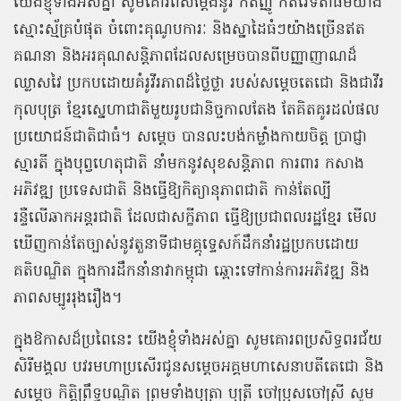
យើងខ្ញុំទាំងអស់គ្នា
សូមគោរពសម្តែងនូវ
កតញ្ញូ
កតវេទិតាធម៌យ៉ាង
ស្មោះស្ម័គ្របំផុត
ចំពោះគុណូបការៈ
និងស្នាដៃធំៗយ៉ាងច្រើនឥត
គណនា
និងអរគុណសន្តិភាពដែលសម្រេចបានពីបញ្ញាញាណដ៏
ឈ្លាសវៃ
ប្រកបដោយគំរូវីរភាពដ៏ថ្លៃថ្លា
របស់សម្ដេចតេជោ
និងជាវីរ
កុលបុត្រ
ខ្មែរស្នេហាជាតិមួយរូបជានិច្ចកាលតែង
តែគិតគូរដល់ផល
ប្រយោជន៍ជាតិជាធំ។
សម្តេច
បានលះបង់កម្លាំងកាយចិត្ត
ប្រាជ្ញា
ស្មារតី
ក្នុងបុព្វហេតុជាតិ
នាំមកនូវសុខសន្តិភាព
ការពារ
កសាង
អភិវឌ្ឍ
ប្រទេសជាតិ
និងធ្វើឱ្យកិត្យានុភាពជាតិ
កាន់តែល្បី
រន្ទឺលើឆាកអន្តរជាតិ
ដែលជាសក្ខីភាព
ធ្វើឱ្យប្រជាពលរដ្ឋខ្មែរ
មើល
ឃើញកាន់តែច្បាស់នូវតួនាទីជាមគ្គុទ្ទេសក៍ដឹកនាំរដ្ឋប្រកបដោយ
គតិបណ្ឌិត
ក្នុងការដឹកនាំនាវាកម្ពុជា
ឆ្ពោះទៅកាន់ការអភិវឌ្ឍ
និង
ភាពសម្បូររុងរឿង។
ក្នុងឱកាសដ៏ប្រពៃនេះ
យើងខ្ញុំទាំងអស់គ្នា
សូមគោរពប្រសិទ្ធពរជ័យ
សិរីមង្គល
បវរមហាប្រសើរជូនសម្តេចអគ្គមហាសេនាបតីតេជោ
និង
សម្តេច
កិត្តិព្រឹទ្ធបណ្ឌិត
ព្រមទាំងបុត្រា
បុត្រី
ចៅប្រុសចៅស្រី
សូម