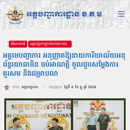
ព័ត៌មានជាតិ
អគ្គបញ្ជាការដ្ឋាននៃកងយោធពលខេមរភូមិន្ទ
អគ្គមេបញ្ជាការ អនុញ្ញាតឱ្យនាយការិយាល័យអនុ
ព័ន្ធយោធាចិន ចប់អាណត្តិ ចូលជួបសម្តែងការ
គួរសម និងជម្រាបលា
ដោយ
អគ្គបញ្ជាការ
ចេញផ្សាយ
ថ្ងៃទី 4 ខែ ធ្នូ ឆ្នាំ 2024