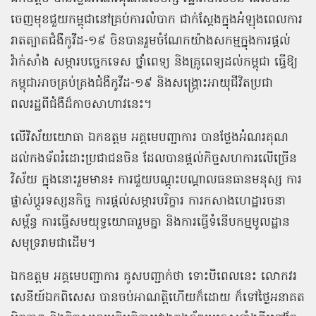
ចេញមុខជួយកម្ពុជានៅគ្រប់ការលំបាក ជាក់ស្តែងក្នុងអំឡុងពេលការ
រាតត្បាតជំងឺកូវីដ-១៩ ចិនបានរួមចំណែកយ៉ាងសកម្មក្នុងការផ្តល់
វ៉ាក់សាំង សម្ភារបច្ចេកទេស ថ្នាំពេទ្យ និងគ្រូពេទ្យដល់កម្ពុជា ធ្វើឱ្យ
កម្ពុជាអាចគ្រប់គ្រងជំងឺកូវីដ-១៩ និងសង្រ្គោះអាយុជីវិតប្រជា
ពលរដ្ឋពីជំងឺដ៏កាចសាហាវនេះ។
លើវិស័យយោធា ឯកឧត្តម អគ្គមេបញ្ជាការ បានថ្លែងអំណរគុណ
ដល់កងទ័ពរំដោះប្រជាជនចិន ដែលបានផ្តល់កិច្ចសហការលើច្រើន
វិស័យ ក្នុងនោះរួមមាន៖ ការជួយបណ្ដុះបណ្ដាលធនធានមនុស្ស ការ
ផ្លាស់ប្ដូរទស្សនកិច្ច ការផ្ដល់សម្ភារបរិក្ខារ ការកសាងហេដ្ឋារចនា
សម្ព័ន្ធ ការធ្វើសមយុទ្ធយោធារួមគ្នា និងការធ្វើទំនើបកម្មមូលដ្ឋាន
សមុទ្ររាមជាដើម។
ឯកឧត្តម អគ្គមេបញ្ជាការ គូសបញ្ជាក់ថា ទោះបីពេលនេះ លោកវរ
សេនីយ៍ឯកពិសេស បានចប់អាណត្តិហើយក៏ដោយ ក៏ទៅថ្ងៃអនាគត