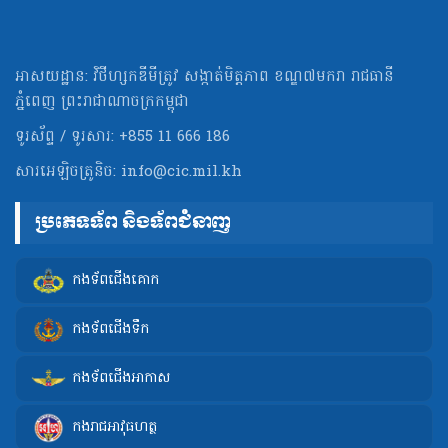
អាសយដ្ឋាន: វិថីហ្សកឌីមីត្រូវ សង្កាត់មិត្ដភាព ខណ្ឌ៧មករា រាជធានី
ភ្នំពេញ ព្រះរាជាណាចក្រកម្ពុជា
ទូរស័ព្ទ / ទូរសារ: +855 11 666 186
សារអេឡិចត្រូនិច:
info@cic.mil.kh
ប្រភេទទ័ព និងទ័ពជំនាញ
កងទ័ពជើងគោក
កងទ័ពជើងទឹក
កងទ័ពជើងអាកាស
កងរាជអាវុធហត្ថ