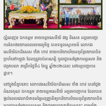
(ភ្នំពេញ)៖ ឯកឧត្តម នាយឧត្តមសេនីយ៍ វង្ស ពិសេន អគ្គមេបញ្ជា
ការនៃកងយោធពលខេមរភូមិន្ទ បានទទួលស្វាគមន៍ លោកវរ
សេនីយ៍ឯកពិសេស ថាំង ហាវ នាយការិយាល័យអនុព័ន្ធយោធាចិន
ប្រចាំនៅកម្ពុជា ដែលត្រូវចប់អាណត្តិ ចូលជួបសម្ដែងការគួរសម និង
ជម្រាបលា នាព្រឹកថ្ងៃទី៤ ខែធ្នូ ឆ្នាំ២០២៤នេះ នៅអគ្គបញ្ជាការ
ដ្ឋាន។
នៅក្នុងជំនួបនោះ លោកវរសេនីយ៍ឯកពិសេស ថាំង ហាវ បានថ្លែង
អំណរគុណ ឯកឧត្តម នាយឧត្តមសេនីយ៍ អគ្គមេបញ្ជាការ ដែលបាន
ផ្តល់ពេលវេលាដ៏មានតម្លៃអនុញ្ញាតិឲ្យការិយាល័យអនុព័ន្ធយោធាចិន
ចូលជួបសម្ដែងការគួរសម និងជម្រាបលានាឱកាសនេះ ព្រមទាំង