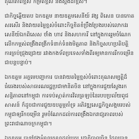
គុណភាពខ្ពស់ កម្រិតខ្ពស់ និងស្តង់ដាខ្ពស់។
ជាកិច្ចឆ្លើយតប ឯកឧត្តម នាយឧត្តមសេនីយ៍ វង្ស ពិសេន បានកោត
សរសើរ និងវាយតម្លៃខ្ពស់ចំពោះកិច្ចខិតខំប្រឹងប្រែងរបស់លោកវរ
សេនីយ៍ឯកពិសេស ថាំង ហាវ និងសហការី នៅក្នុងការរួមចំណែក
លើកកម្ពស់ពង្រឹងពង្រីកទំនាក់ទំនងមិត្តភាព និងកិច្ចសហប្រតិបត្តិ
ការគ្រប់ជ្រុងជ្រោយ រវាងកងទ័ពប្រទេសទាំងពីរឲ្យមានការរីកចម្រើន
ជាបន្តបន្ទាប់។
ឯកឧត្តម អគ្គមេបញ្ជាការ បានវាយតម្លៃខ្ពស់ចំពោះគុណសម្បត្តិដ៏
ធំធេងរបស់សាធារណរដ្ឋប្រជាមានិតចិន នៅក្នុងការជួយស្វែងរក
សន្តិភាពនៅកម្ពុជា ការទប់ស្កាត់ការវិលត្រឡប់នៃរបបប្រល័យពូជ
សាសន៍ ក៏ដូចជាការជួយឧបត្ថម្ភគាំទ្រ អភិវឌ្ឍសេដ្ឋកិច្ចសង្គមរបស់
កម្ពុជាឲ្យរីកចម្រើន រួមចំណែកដល់ការពង្រឹងឯករាជ្យភាពរបស់
ព្រះរាជាណាចក្រកម្ពុជា។
ឯកឧត្តម បានថ្លែងអំណរគុណដល់បក្ស រដ្ឋាភិបាលចិន ដែលបាន