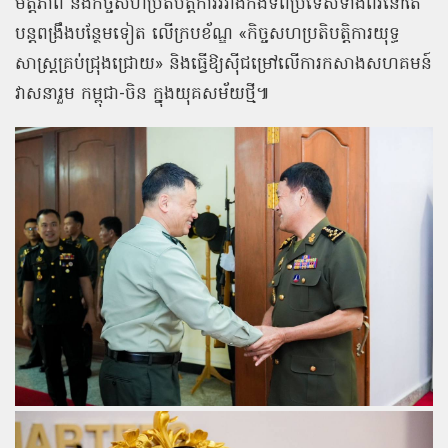
មិត្តភាព និងកិច្ចសហប្រតិបត្តិការរវាងកងទ័ពប្រទេសទាំងពីរនៅតែ
បន្តពង្រឹងបន្ថែមទៀត លើក្របខ័ណ្ឌ «កិច្ចសហប្រតិបត្តិការយុទ្ធ
សាស្ត្រគ្រប់ជ្រុងជ្រោយ» និងធ្វើឱ្យស៊ីជម្រៅលើការកសាងសហគមន៍
វាសនារួម កម្ពុជា-ចិន ក្នុងយុគសម័យថ្មី៕