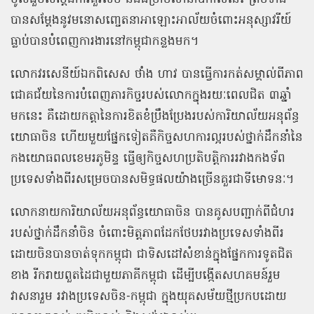
បានសម្តែងនូវមនោសញ្ចេតនាអាឡោះអាល័យចំពោះអនុស្សាវរីយ៍
ធ្លាប់បានបំពេញការងារនៅកម្ពុជាកន្លងមក។
លោកវរសេនីយ៍ឯកពិសេស ថាំង ហាវ បានធ្វើការកត់សម្គាល់ពីភាព
ជោគជ័យនៃការបំពេញភារកិច្ចរបស់លោកក្នុងរយៈពេលជិត ៣ឆ្នាំ
មកនេះ គឺដោយកត្តានៃការខិតខំប្រឹងប្រែងរបស់ការិយាល័យអនុព័ន្ធ
យោធាចិន ហើយមួយផ្នែកទៀតគឺកិច្ចសហការល្អរបស់ថ្នាក់ដឹកនាំនៃ
កងយោធពលខេមរភូមិន្ទ ធ្វើឲ្យកិច្ចសហប្រតិបត្តិការរវាងកងទ័ព
ប្រទេសទាំងពីរសម្រេចបានសមិទ្ធផលយ៉ាងច្រើនគួរជាទីមោទនៈ។
លោកនាយការិយាល័យអនុព័ន្ធយោធាចិន បានគូសបញ្ជាក់ពីជំហរ
របស់ថ្នាក់ដឹកនាំចិន ចំពោះមិត្តភាពដែកថែបរវាងប្រទេសទាំងពីរ
ដោយចិនបានចាត់ទុកកម្ពុជា ជាទិសដៅសំខាន់ក្នុងផ្នែកការទូតជិត
ខាង រីករាយពួតដៃជាមួយភាគីកម្ពុជា ដើម្បីបង្កើតសហគមន៍រួម
វាសនារួម រវាងប្រទេសចិន-កម្ពុជា ក្នុងយុគសម័យថ្មីប្រកបដោយ