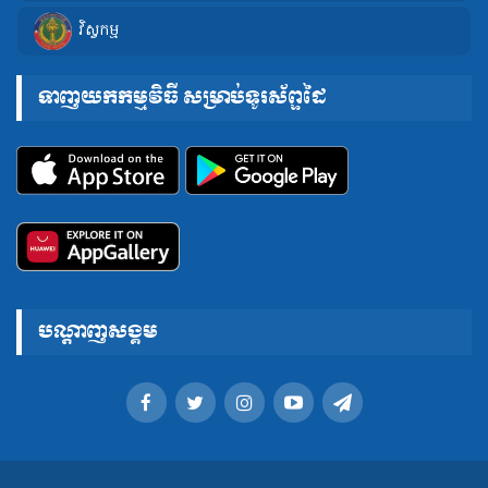
វិស្វកម្ម
ទាញយកកម្មវិធី សម្រាប់ទូរស័ព្ទដៃ
បណ្តាញសង្គម