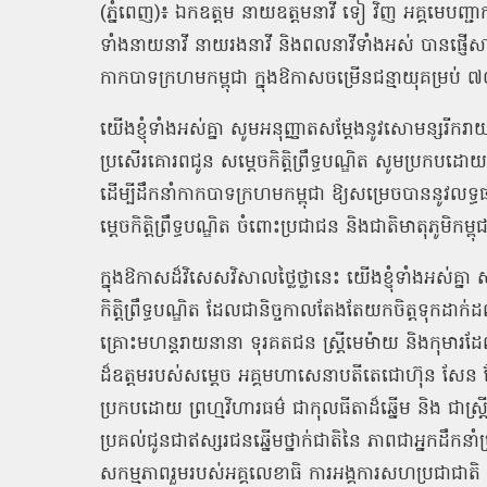
(
ភ្នំពេញ
)
៖
ឯកឧត្តម
នាយឧត្ដមនាវី
ទៀ
វិញ
អគ្គមេបញ្ជា
ទាំងនាយនាវី
នាយរងនាវី
និងពលនាវីទាំងអស់
បានផ្ញើ
កាកបាទក្រហមកម្ពុជា
ក្នុងឱកាសចម្រើនជន្មាយុគម្រប់
៧
យើងខ្ញុំទាំងអស់គ្នា
សូមអនុញ្ញាតសម្តែងនូវសោមន្សរីករា
ប្រសើរគោរពជូន
សម្តេចកិត្តិព្រឹទ្ធបណ្ឌិត
សូមប្រកបដោយស
ដើម្បីដឹកនាំកាកបាទក្រហមកម្ពុជា
ឱ្យសម្រេចបាននូវលទ្ធផ
ម្តេចកិត្តិព្រឹទ្ធបណ្ឌិត
ចំពោះប្រជាជន
និងជាតិមាតុភូមិកម្ពុ
ក្នុងឱកាសដ៏វិសេសវិសាលថ្លៃថ្លានេះ
យើងខ្ញុំទាំងអស់គ្នា
ស
កិត្តិព្រឹទ្ធបណ្ឌិត
ដែលជានិច្ចកាលតែងតែយកចិត្តទុកដាក់ដ
គ្រោះមហន្តរាយនានា
ទុរគតជន
ស្ត្រីមេម៉ាយ
និងកុមារដ
ដ៏ឧត្តមរបស់សម្តេច អគ្គមហាសេនាបតីតេជោហ៊ុន
សែន
ប្រកបដោយ
ព្រហ្មវិហារធម៌
ជាកុលធីតាដ៏ឆ្នើម
និង
ជាស្ត្
ប្រគល់ជូនជាឥស្សរជនឆ្នើមថ្នាក់ជាតិនៃ
ភាពជាអ្នកដឹកនាំប្
សកម្មភាពរួមរបស់អគ្គលេខាធិ
ការអង្គការសហប្រជាជាតិ