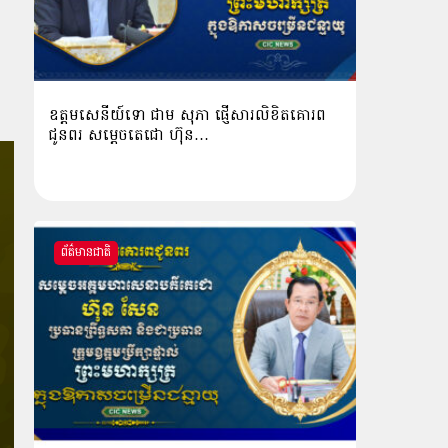
ឧត្តមសេនីយ៍ទោ ជាម សុភា ផ្ញើសារលិខិតគោរព
ជូនពរ សម្ដេចតេជោ ហ៊ុន…
ព័ត៌មានជាតិ