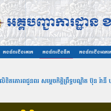
កងទ័ពជើងគោក
កងទ័ពជើងទឹក
កងទ័ពជើងអាកា
ខិតគោរពជូនពរ សម្តេចកិត្តិព្រឹទ្ធបណ្ឌិត ប៊ុន រ៉ាន