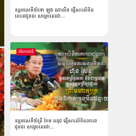
ឧត្ដមសេនីយ៍ទោ ឡុង ណាលីន ផ្ញើសារលិខិត
គោរពជូនពរ សម្ដេចតេជោ…
ព័ត៌មានជាតិ
ឧត្តមសេនីយ៍ត្រី កែម អនុជ ផ្ញើសារលិខិតគោរព
ជូនពរ សម្ដេចតេជោ…