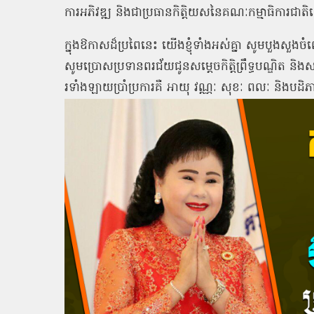
ការអភិវឌ្ឍ
និងជាប្រធានកិត្តិយសនៃគណៈកម្មាធិការជាត
ក្នុងឱកាសដ៏ប្រពៃនេះ
យើងខ្ញុំទាំងអស់គ្នា
សូមបួងសួងចំព
សូមប្រោសប្រទានពរជ័យជូនសម្តេចកិត្តិព្រឹទ្ធបណ្ឌិត
និងស
រទាំងឡាយប្រាំប្រការគឺ
អាយុ
វណ្ណៈ
សុខៈ
ពលៈ
និងបដិ