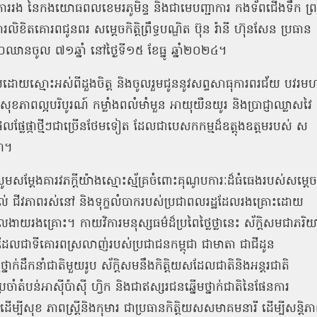
ការរង
នៃកងយោធពលខេមរភូមិន្ទ
និងជាមេបញ្ជាការ
កងទ័ពជើងទឹក
ព្
សារលិខិតគោរពជូនពរ
សម្តេចកិត្តិព្រឹទ្ធបណ្ឌិត
ប៊ុន
រ៉ានី
ហ៊ុនសែន
ប្រធាន
០ឈានចូល
៧១ឆ្នាំ
នៅថ្ងៃទី១៥
ខែធ្នូ
ឆ្នាំ២០២៤។
យដោយស្មោះអស់ពីដួងចិត្ត
និងចូលរួមជូននូវសព្ទសាធុការពរជ័យ
បវរម
ុខភាពល្អបរិបូរណ៍
កម្លាំងពលំមាំមួន
អាយុយឺនយូរ
និងប្រាជ្ញាឈ្លាសវៃ
លផ្លែផ្កាថ្មីៗជាច្រើនថែមទៀត
ដែលជាបេសកកម្មដ៏ឧត្តុងឧត្តមរបស់
ស
ជា។
ូមសម្តែងគារវភក្តីយ៉ាងស្មោះស្ម័គ្រចំពោះគុណូបការៈដ៏ធំធេងរបស់សម្តេច
ល់
ជីវភាពរស់នៅ
និងទុក្ខលំបាករបស់ប្រជាពលរដ្ឋដែលរងគ្រោះដោយ
ែលងាយរងគ្រោះ។
កាយវិការមនុស្សធម៌ដ៏ប្រពៃថ្លៃថ្លានេះ
ស័ក្តិសមជាភរិយ
ដែលជាទីគោរពស្រលាញ់របស់ប្រជាជនកម្ពុជា
ជាមាតា
ជាជីដូន
រីថ្នាក់ដឹកនាំជាតិមួយរូប
ស័ក្តិសមនឹងកិត្តិយសដែលជាតិនិងអន្តរជាតិ
រចាំតំបន់អាស៊ីប៉ាស៊ី
ហ្វិក
និងជាឥស្សរជនឆ្នើមថ្នាក់ជាតិនៃផែនការ
ដើម្បីសុខ
ភាពស្រ្តីនិងកុមារ
ជាប្រធានកិត្តិយសសមាគមនារី
ដើម្បីសន្តិភ