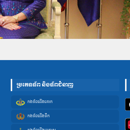
ប្រភេទទ័ព និងទ័ពជំនាញ
កងទ័ពជើងគោក
កងទ័ពជើងទឹក