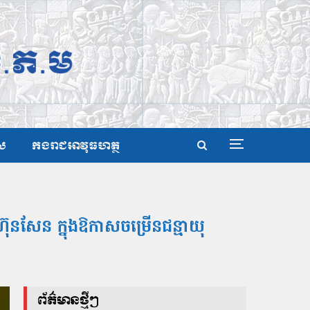
ស
កងរាជអាវុធហត្ថ
ី ហ៊ុនសែន ក្នុងឱកាសចម្រើនជន្មាយុ
ព័ត៌មានថ្មីៗ