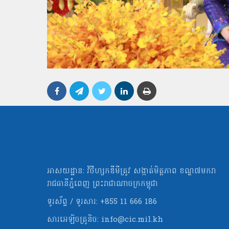
អាសយដ្ឋាន: វិថីហ្សកឌីមីត្រូវ សង្កាត់មិត្ដភាព ខណ្ឌ៧មករា
រាជធានីភ្នំពេញ ព្រះរាជាណាចក្រកម្ពុជា
ទូរស័ព្ទ / ទូរសារ: +855 11 666 186
សារអេឡិចត្រូនិច:
info@cic.mil.kh