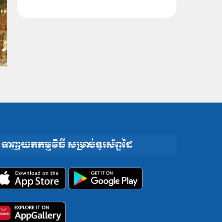
ទាញយកកម្មវិធី សម្រាប់ទូរស័ព្ទដៃ