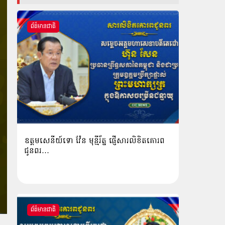
ព័ត៌មានជាតិ
ឧត្តមសេនីយ៍ទោ វ៉ែន មុន្មីរ័ត្ន ផ្ញើសារលិខិតគោរព
ជូនពរ…
ព័ត៌មានជាតិ