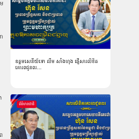
រម
ហា
ឧត្តមសេនីយ៍ទោ លីម​ សាំង​ហុង​ ផ្ញើសារលិខិត
គោរពជូនពរ…
ា
ព័ត៌មានជាតិ
ាព