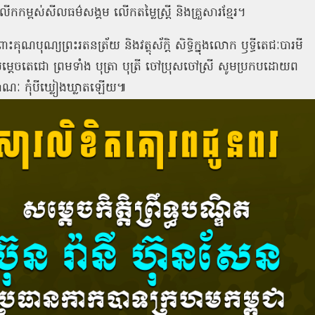
ិលើកកម្ពស់សីលធម៌សង្គម
លើកតម្លៃស្រ្តី
និងគ្រួសារខ្មែរ។
ោះគុណបុណ្យព្រះរតនត្រ័យ
និងវត្ថុស័ក្តិ
សិទ្ធិក្នុងលោក
ឫទ្ធីតេជៈបារមី
ម្ដេចតេជោ
ព្រមទាំង
បុត្រា
បុត្រី
ចៅប្រុសចៅស្រី
សូមប្រកបដោយព
ភាណៈ
កុំបីឃ្លៀងឃ្លាតឡើយ៕