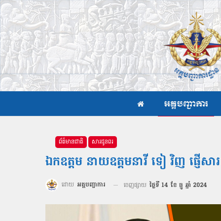
អគ្គបញ្ជាការ
ព័ត៌មានជាតិ
សារជូនពរ
ឯកឧត្ដម នាយឧត្ដមនាវី ទៀ វិញ ផ្ញើសារលិ
ដោយ
អគ្គបញ្ជាការ
ចេញផ្សាយ
ថ្ងៃទី 14 ខែ ធ្នូ ឆ្នាំ 2024