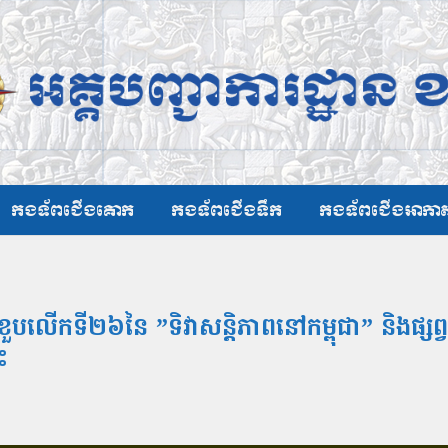
កងទ័ពជើងគោក
កងទ័ពជើងទឹក
កងទ័ពជើងអាកា
ើកទី២៦នៃ ”ទិវាសន្តិភាពនៅកម្ពុជា” និងផ្សព្វផ
ះ