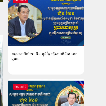
ព័ត៌មានជាតិ
ឧត្តមសេនីយ៍ទោ វ៉ែន មុន្មីរ័ត្ន ផ្ញើសារលិខិតគោរព
ជូនពរ…
ព័ត៌មានជាតិ