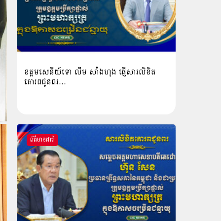
ឧត្តមសេនីយ៍ទោ លីម​ សាំង​ហុង​ ផ្ញើសារលិខិត
គោរពជូនពរ…
ព័ត៌មានជាតិ