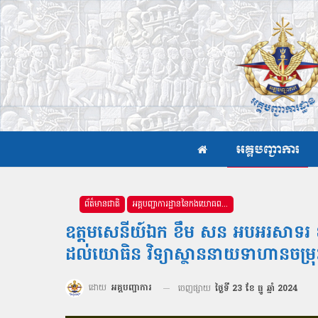
អគ្គបញ្ជាការ
ព័ត៌មានជាតិ
អគ្គបញ្ជាការដ្ឋាននៃកងយោធពលខេមរភូមិន្ទ
ឧត្តមសេនីយ៍ឯក ខឹម សន អបអរសាទរ ខួបល
ដល់យោធិន វិទ្យាស្ថាននាយទាហានចម្រុ
ដោយ
អគ្គបញ្ជាការ
ចេញផ្សាយ
ថ្ងៃទី 23 ខែ ធ្នូ ឆ្នាំ 2024