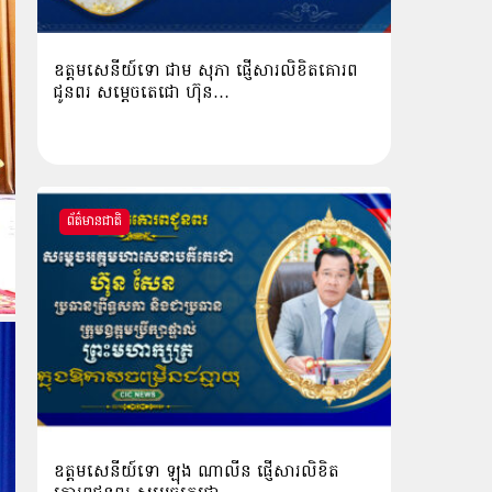
ឧត្តមសេនីយ៍ទោ ជាម សុភា ផ្ញើសារលិខិតគោរព
ជូនពរ សម្ដេចតេជោ ហ៊ុន…
ព័ត៌មានជាតិ
ឧត្ដមសេនីយ៍ទោ ឡុង ណាលីន ផ្ញើសារលិខិត