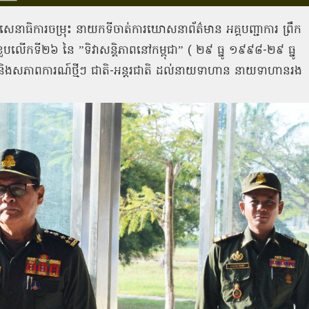
េនាធិការចម្រុះ នាយកទីចាត់ការឃោសនាព័ត៌មាន អគ្គបញ្ជាការ ព្រឹក
ខួបលើកទី២៦ នៃ ”ទិវាសន្តិភាពនៅកម្ពុជា” ( ២៩ ធ្នូ ១៩៩៨-២៩ ធ្នូ
្ត្រ និងសភាពការណ៍ថ្មីៗ ជាតិ-អន្តរជាតិ ដល់នាយទាហាន នាយទាហានរង