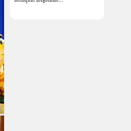
គោរពជូនពរ សម្ដេចតេជោ…