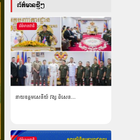
ព័ត៌មានថ្មីៗ
ព័ត៌មានជាតិ
នាយឧត្តមសេនីយ៍ វង្ស ពិសេន…