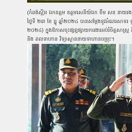
(កំពង់ស្ពឺ)៖ ឯកឧត្តម ឧត្តមសេនីយ៍ឯក ខឹម សន នាយរងស
ថ្ងៃទី ២៣ ខែ ធ្នូ ឆ្នាំ២០២៤ បានសម្ដែងនូវអំណរសាទរ 
២០២៤) ក្នុងឱកាសចុះផ្សព្វផ្សាយការងារអប់រំចិត្តសាស
និង ពលទាហាន វិទ្យាស្ថាននាយទាហានចម្រុះ។