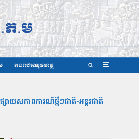
ស
កងរាជអាវុធហត្ថ
្សាយសភាពការណ៍ថ្មីៗជាតិ-អន្តរជាតិ