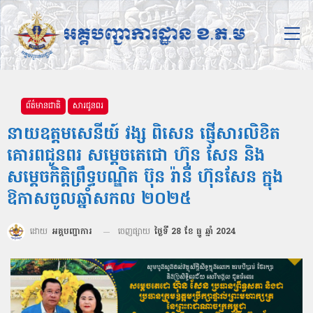
ព័ត៌មានជាតិ
សារជូនពរ
នាយឧត្ដមសេនីយ៍ វង្ស ពិសេន ផ្ញើសារលិខិត
គោរពជូនពរ សម្ដេចតេជោ ហ៊ុន សែន និង
សម្ដេចកិត្តិព្រឹទ្ធបណ្ឌិត ប៊ុន រ៉ានី ហ៊ុនសែន ក្នុង
ឱកាសចូលឆ្នាំសកល ២០២៥
ដោយ
អគ្គបញ្ជាការ
ចេញផ្សាយ
ថ្ងៃទី 28 ខែ ធ្នូ ឆ្នាំ 2024