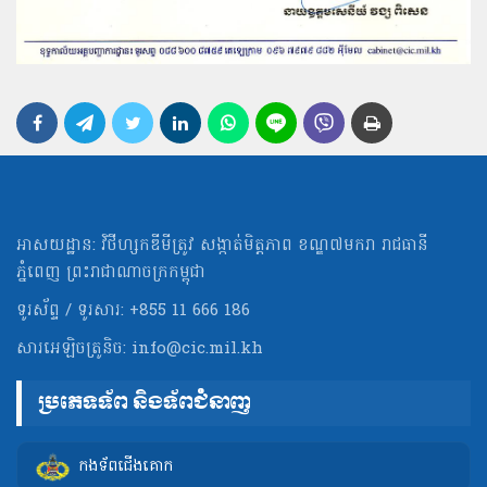
អាសយដ្ឋាន: វិថីហ្សកឌីមីត្រូវ សង្កាត់មិត្ដភាព ខណ្ឌ៧មករា រាជធានី
ភ្នំពេញ ព្រះរាជាណាចក្រកម្ពុជា
ទូរស័ព្ទ / ទូរសារ: +855 11 666 186
សារអេឡិចត្រូនិច:
info@cic.mil.kh
ប្រភេទទ័ព និងទ័ពជំនាញ
កងទ័ពជើងគោក