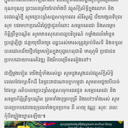
ក្នុងឱកាសដ៏មហោឡារិកនេះ យើងខ្ញុំទាំងអស់គ្នាសូមបួងសួងដល់
គុណបុណ្យ ព្រះរតនត្រ័យកែវទាំងបី វត្ថុស័ក្ដិសិទ្ធិក្នុងលោក និង
ទេវតាឆ្នាំថ្មី សូមប្រោះព្រំសព្ទសាធុការពរ សិរីសួស្ដី ជ័យមង្គលវិបុល
សុខ បវរមហាប្រសើរថ្លៃថ្លាជូនចំពោះ សម្ដេចតេជោ និងសម្ដេច
កិត្តិព្រឹទ្ធបណ្ឌិត សូមមានសុខភាពល្អបរិបូរណ៍ កម្លាំងពលំមាំមួន
ប្រាជ្ញាភ្លឺថ្លា ជន្មាយុយឺនយូរ ឈ្នះអស់មារសត្រូវគ្រប់ទិសទី និងទទួល
បានជោគជ័យថ្មីបន្ថែមទៀតក្នុងបុព្វហេតុជាតិ មាតុភូមិ ប្រជាជន
ប្រកបដោយការអភិវឌ្ឍ និងរីកចម្រើនតរៀងទៅ។
ជាថ្មីម្ដងទៀត យើងខ្ញុំទាំងអស់គ្នា សូមបួងសួងដល់វត្ថុស័ក្តិសិទ្ធិ
ទេវតាថែរក្សាទឹកដី នៃព្រះរាជាណាចក្រកម្ពុជា សូមតាមជួយបីបាច់
ថែរក្សា អភិបាលប្រោះព្រំសព្ទសាធុការពរជូន សម្ដេចតេជោ និង
សម្ដេចកិត្តិព្រឹទ្ធបណ្ឌិត ព្រមទាំងបុត្រាបុត្រី និងចៅៗទាំងអស់ សូម
បានប្រកបដោយពុទ្ធពរទាំងបួនប្រការ គឺ អាយុ វណ្ណៈ សុខៈ ពលៈ
កុំបីឃ្លៀងឃ្លាតឡើយ៕