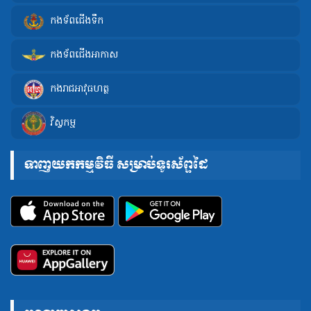
កងទ័ពជើងទឹក
កងទ័ពជើងអាកាស
កងរាជអាវុធហត្ថ
វិស្វកម្ម
ទាញយកកម្មវិធី សម្រាប់ទូរស័ព្ទដៃ