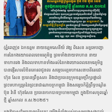
(ភ្នំពេញ)៖ ឯកឧត្ដម នាយឧត្ដមសេនីយ៍ វង្ស ពិសេន អគ្គមេបញ្ជា
ការនៃកងយោធពលខេមរភូមិន្ទ ព្រមទាំងនាយទាហាន នាយ
ទាហានរង និងពលទាហានទាំងអស់នៃកងយោធពលខេមរភូមិន្ទ
បានផ្ញើសារលិខិតគោរពជូនពរ សម្ដេចអគ្គមហាសេនាបតីតេជោ
ហ៊ុន សែន ប្រធានព្រឹទ្ធសភា និងជាប្រធានក្រុមឧត្តមប្រឹក្សាផ្ទាល់
ព្រះមហាក្សត្រនៃព្រះរាជាណាចក្រកម្ពុជា និងសម្ដេចកិត្តិព្រឹទ្ធបណ្ឌិត
ប៊ុន រ៉ានី ហ៊ុនសែន ប្រធានកាកបាទក្រហមកម្ពុជា ក្នុងឱកាសចូលឆ្នាំ
ថ្មី ឆ្នាំសកល គ.ស.២០២៥។