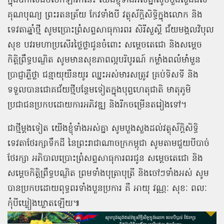
ក្នុងឱកាសដ៏មហោឡារិកនេះ យើងខ្ញុំទាំងអស់គ្នាសូមបួងសួងដល់
គុណបុណ្យ ព្រះរតនត្រ័យ កែវទាំងបី វត្ថុស័ក្ដិសិទ្ធិក្នុងលោក និង
ទេវតាឆ្នាំថ្មី សូមប្រោះព្រំសព្ទសាធុការពរ សិរីសួស្ដី ជ័យមង្គលវិបុល
សុខ បវរមហាប្រសើរថ្លៃថ្លាជូនចំពោះ សម្ដេចតេជោ និងសម្ដេច
កិត្តិព្រឹទ្ធបណ្ឌិត សូមមានសុខភាពល្អបរិបូរណ៍ កម្លាំងពលំមាំមួន
ប្រាជ្ញាភ្លឺថ្លា ជន្មាយុយឺនយូរ ឈ្នះអស់មារសត្រូវ គ្រប់ទិសទី និង
ទទួលបានជោគជ័យថ្មីបន្ថែមទៀតក្នុងបុព្វហេតុជាតិ មាតុភូមិ
ប្រជាជនប្រកបដោយការអភិវឌ្ឍ និងរីកចម្រើនតរៀងទៅ។
ជាថ្មីម្ដងទៀត យើងខ្ញុំទាំងអស់គ្នា សូមបួងសួងដល់វត្ថុស័ក្តិសិទ្ធិ
ទេវតាថែរក្សាទឹកដី នៃព្រះរាជាណាចក្រកម្ពុជា សូមតាមជួយបីបាច់
ថែរក្សា អភិបាលប្រោះព្រំសព្ទសាធុការពរជូន សម្ដេចតេជោ និង
សម្ដេចកិត្តិព្រឹទ្ធបណ្ឌិត ព្រមទាំងបុត្រាបុត្រី និងចៅៗទាំងអស់ សូម
បានប្រកបដោយពុទ្ធពរទាំងបួនប្រការ គឺ អាយុ វណ្ណៈ សុខៈ ពលៈ
កុំបីឃ្លៀងឃ្លាតឡើយ៕