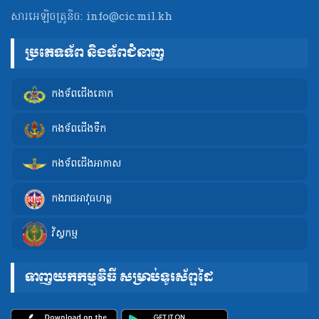
សារអេឡិចត្រូនិច:
info@cic.mil.kh
ប្រភេទទ័ព និងទ័ពជំនាញ
កងទ័ពជើងគោក
កងទ័ពជើងទឹក
កងទ័ពជើងអាកាស
កងរាជអាវុធហត្ថ
វិស្វកម្ម
ទាញយកកម្មវិធី សម្រាប់ទូរស័ព្ទដៃ