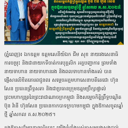
(ភ្នំពេញ)៖ ឯកឧត្ដម ឧត្ដមសេនីយ៍ឯក ជីម សុខ នាយរងសេនាធិ
ការចម្រុះ និងជានាយកទីចាត់ការបុគ្គលិក អគ្គបញ្ជាការ ព្រមទាំង
នាយទាហាន នាយទាហានរង និងពលទាហានទាំងអស់ បាន
ផ្ញើសារលិខិតគោរពជូនពរ សម្ដេចអគ្គមហាសេនាបតីតេជោ ហ៊ុន
សែន ប្រធានព្រឹទ្ធសភា និងជាប្រធានក្រុមឧត្តមប្រឹក្សាផ្ទាល់
ព្រះមហាក្សត្រនៃព្រះរាជាណាចក្រកម្ពុជា និងសម្ដេចកិត្តិព្រឹទ្ធបណ្ឌិត
ប៊ុន រ៉ានី ហ៊ុនសែន ប្រធានកាកបាទក្រហមកម្ពុជា ក្នុងឱកាសចូលឆ្នាំ
ថ្មី ឆ្នាំសកល គ.ស.២០២៥។