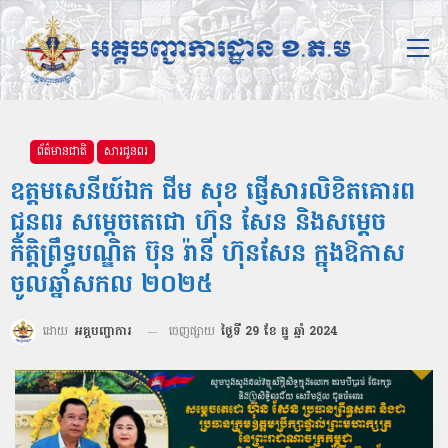
ព័ត៌មានជាតិ
សារជូនពរ
ឧត្ដមសេនីយ៍ឯក ជីម សុខ ផ្ញើសារលិខិតគោរព
ជូនពរ សម្ដេចតេជោ ហ៊ុន សែន និងសម្ដេច
កិត្តិព្រឹទ្ធបណ្ឌិត ប៊ុន រ៉ានី ហ៊ុនសែន ក្នុងឱកាស
ចូលឆ្នាំសកល ២០២៥
ដោយ
អគ្គបញ្ជាការ
ចេញផ្សាយ
ថ្ងៃទី 29 ខែ ធ្នូ ឆ្នាំ 2024