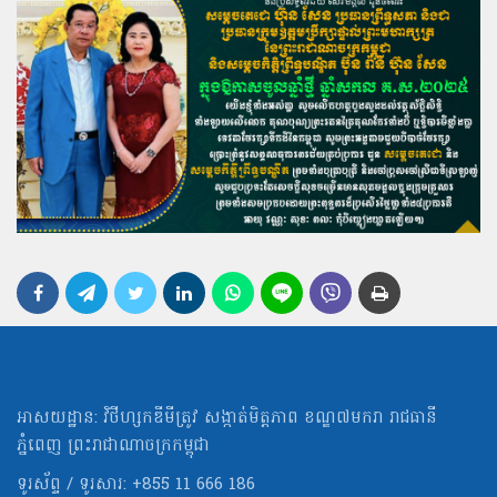
អាសយដ្ឋាន: វិថីហ្សកឌីមីត្រូវ សង្កាត់មិត្ដភាព ខណ្ឌ៧មករា រាជធានី
ភ្នំពេញ ព្រះរាជាណាចក្រកម្ពុជា
ទូរស័ព្ទ / ទូរសារ: +855 11 666 186