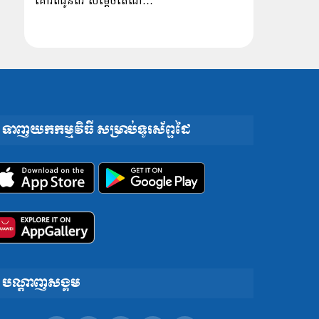
គោរពជូនពរ សម្ដេចតេជោ…
ទាញយកកម្មវិធី សម្រាប់ទូរស័ព្ទដៃ
បណ្តាញសង្គម