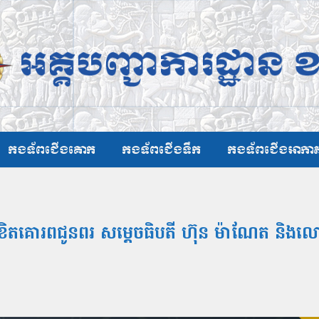
កងទ័ពជើងគោក
កងទ័ពជើងទឹក
កងទ័ពជើងអាកា
តគោរពជូនពរ សម្ដេចធិបតី ហ៊ុន ម៉ាណែត និងលោកជំទ