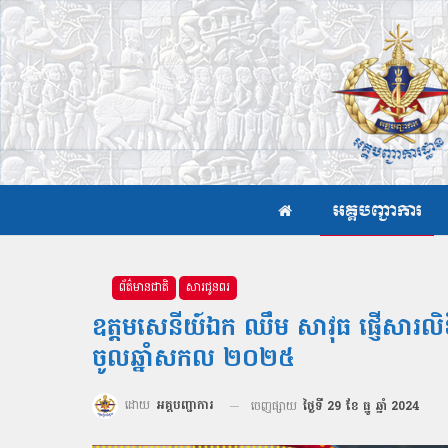
អគ្គបញ្ជាការ
ព័ត៌មានជាតិ
សារជូនពរ
ឧត្តមសេនីយ៍ឯក ឈឹម សាវុធ ផ្ញើសារលិខិ
ចូលឆ្នាំសកល ២០២៥
ដោយ
អគ្គបញ្ជាការ
ចេញផ្សាយ
ថ្ងៃទី 29 ខែ ធ្នូ ឆ្នាំ 2024