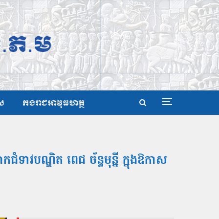
ស
កងរាជអាវុធហត្ថ
ាវបណ្ឌិត ពេជ ច័ន្ទមុន្នី ក្នុងឱកាស