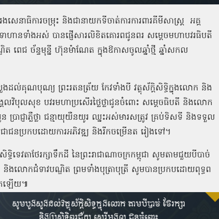
សេនាធិការចម្រុះ និងជានាយកទីចាត់ការការពារគីមីសាស្រ្ត អគ្គ
ាហានទាំងអស់ បានផ្ញើសារលិខិតគោរពជូនពរ សម្តេចមហាបវរធិបតី
ត ពេជ ច័ន្ទមុន្នី ហ៊ុនម៉ាណែត ក្នុងឱកាសចូលឆ្នាំថ្មី ឆ្នាំសកល
ដល់គុណបុណ្យ ព្រះរតនត្រ័យ កែវទាំងបី វត្ថុស័ក្ដិសិទ្ធិក្នុងលោក និង
ជ័យមង្គលវិបុលសុខ បវរមហាប្រសើរថ្លៃថ្លាជូនចំពោះ សម្ដេចធិបតី និងលោក
ប្រាជ្ញាភ្លឺថ្លា ជន្មាយុយឺនយូរ ឈ្នះអស់មារសត្រូវ គ្រប់ទិសទី និងទទួល
មិ ប្រជាជនប្រកបដោយការអភិវឌ្ឍ និងរីកចម្រើនត រៀងទៅ។
្តិសិទ្ធិទេវតាថែរក្សាទឹកដី នៃព្រះរាជាណាចក្រកម្ពុជា សូមតាមជួយបីបាច់
ី និងលោកជំទាវបណ្ឌិត ព្រមទាំងបុត្រាបុត្រី សូមបានប្រកបដោយពុទ្ធព
្លាតឡើយ៕