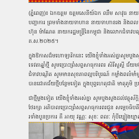
(ភ្នំពេញ)៖ ឯកឧត្ដម ឧត្តមសេនីយ៍ឯក ឈឹម សាវុធ នាយរង
បញ្ជាការ ព្រមទាំងនាយទាហាន នាយទាហានរង និងពលទ
ហ៊ុន ម៉ាណែត នាយករដ្ឋមន្រ្តីនៃកម្ពុជា និងលោកជំទាវបណ្ឌិ
គ.ស.២០២៥។
ក្នុងឱកាសដ៏មហោឡារិកនេះ យើងខ្ញុំទាំងអស់គ្នាសូមបួងសួង
ទេវតាឆ្នាំថ្មី សូមប្រោះព្រំសព្ទសាធុការពរ សិរីសួស្ដី 
ជំទាវបណ្ឌិត សូមមានសុខភាពល្អបរិបូរណ៍ កម្លាំងពលំមាំមួន 
បានជោគជ័យថ្មីបន្ថែមទៀត ក្នុងបុព្វហេតុជាតិ មាតុភូ
ជាថ្មីម្ដងទៀត យើងខ្ញុំទាំងអស់គ្នា សូមបួងសួងដល់វត្ថុស័ក
ថែរក្សា អភិបាលប្រោះព្រំសព្ទសាធុការពរជូន សម្ដេចធិបត
រទាំងបួនប្រការ គឺ អាយុ វណ្ណៈ សុខៈ ពលៈ កុំបីឃ្លៀងឃ