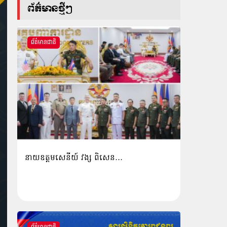
ព័ត៌មានថ្មីៗ
ព័ត៌មានជាតិ
នាយឧត្តមសេនីយ៍ វង្ស ពិសេន…