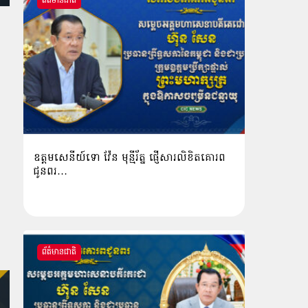
ព័ត៌មានជាតិ
ឧត្តមសេនីយ៍ទោ វ៉ែន មុន្មីរ័ត្ន ផ្ញើសារលិខិតគោរព
ជូនពរ…
ព័ត៌មានជាតិ