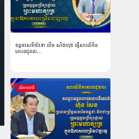
ឧត្តមសេនីយ៍ទោ លីម​ សាំង​ហុង​ ផ្ញើសារលិខិត
គោរពជូនពរ…
ព័ត៌មានជាតិ