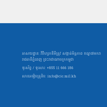
អាសយដ្ឋាន: វិថីហ្សកឌីមីត្រូវ សង្កាត់មិត្ដភាព ខណ្ឌ៧មករា
រាជធានីភ្នំពេញ ព្រះរាជាណាចក្រកម្ពុជា
ទូរស័ព្ទ / ទូរសារ: +855 11 666 186
សារអេឡិចត្រូនិច:
info@cic.mil.kh