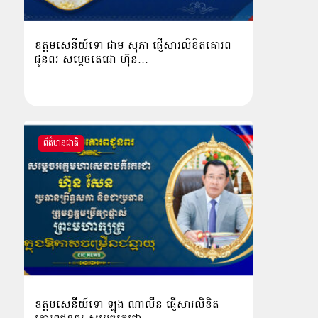
ឧត្តមសេនីយ៍ទោ ជាម សុភា ផ្ញើសារលិខិតគោរព
ជូនពរ សម្ដេចតេជោ ហ៊ុន…
ព័ត៌មានជាតិ
ឧត្ដមសេនីយ៍ទោ ឡុង ណាលីន ផ្ញើសារលិខិត