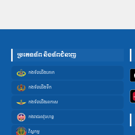
ប្រភេទទ័ព និងទ័ពជំនាញ
កងទ័ពជើងគោក
កងទ័ពជើងទឹក
កងទ័ពជើងអាកាស
កងរាជអាវុធហត្ថ
វិស្វកម្ម