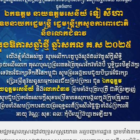
ជ្ឈមណ្ឌលស្រាវជ្រាវយុទ្ធសាស្ត្រយោធា អគ្គបញ្ជាការដ្ឋាន ព្រមទាំងនា