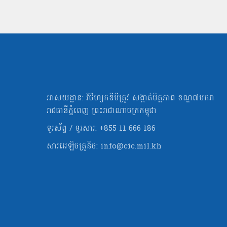
អាសយដ្ឋាន: វិថីហ្សកឌីមីត្រូវ សង្កាត់មិត្ដភាព ខណ្ឌ៧មករា
រាជធានីភ្នំពេញ ព្រះរាជាណាចក្រកម្ពុជា
ទូរស័ព្ទ / ទូរសារ: +855 11 666 186
សារអេឡិចត្រូនិច:
info@cic.mil.kh