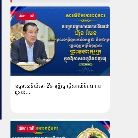
ព័ត៌មានជាតិ
ឧត្តមសេនីយ៍ទោ វ៉ែន មុន្មីរ័ត្ន ផ្ញើសារលិខិតគោរព
ជូនពរ…
ព័ត៌មានជាតិ
យ