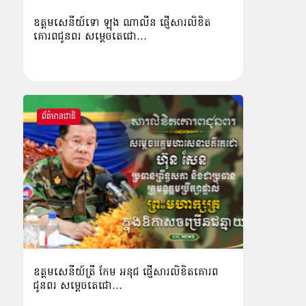
ឧត្ដមសេនីយ៍ទោ ឡុង ណាលីន ផ្ញើសារលិខិត
គោរពជូនពរ សម្ដេចតេជោ…
ព័ត៌មានជាតិ
ឧត្តមសេនីយ៍ត្រី កែម អនុជ ផ្ញើសារលិខិតគោរព
ជូនពរ សម្ដេចតេជោ…