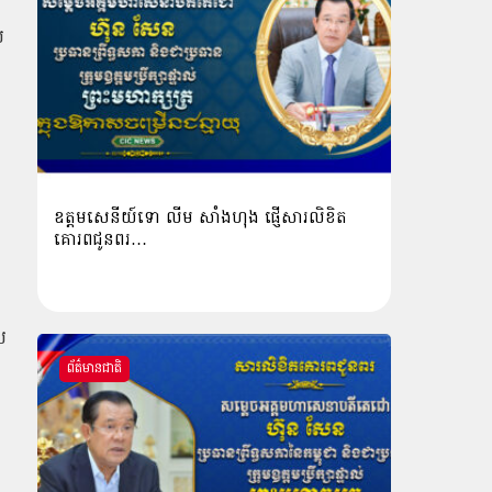
ល
ឧត្តមសេនីយ៍ទោ លីម​ សាំង​ហុង​ ផ្ញើសារលិខិត
គោរពជូនពរ…
យ
ព័ត៌មានជាតិ