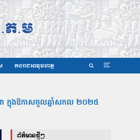
ស
កងរាជអាវុធហត្ថ
ីហា ក្នុងឱកាសចូលឆ្នាំសកល ២០២៥
ព័ត៌មានថ្មីៗ