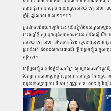
ទាហាន នាយទាហានរង និងពលទាហានទាំងអស់ចំណុះ មជ្ឈមណ
គោរពជូនពរ ឯកឧត្ដម នាយឧត្ដមសេនីយ៍ ទៀ សីហា ឧបនាយករ
ឆ្នាំថ្មី ឆ្នាំសកល គ.ស.២០២៥។
ក្នុងឱកាសដ៏មហោឡារិកនេះ យើងខ្ញុំទាំងអស់គ្នាសូមបួងសួង
ទេវតាឆ្នាំថ្មី សូមប្រោះព្រំសព្ទសាធុការពរ សិរីសួស្ដី 
សេនីយ៍ ទៀ សីហា និងលោកជំទាវ សូមមានសុខភាពល្អបរិបូរណ៍
គ្រប់ទិសទី និងទទួលបានជោគជ័យថ្មីបន្ថែមទៀត ក្នុងបុព្
រៀងទៅ។
ជាថ្មីម្ដងទៀត យើងខ្ញុំទាំងអស់គ្នា សូមបួងសួងដល់វត្ថុស័ក
ថែរក្សា អភិបាលប្រោះព្រំសព្ទសាធុការពរជូន ឯកឧត្ដម 
ពុទ្ធពរទាំងបួនប្រការ គឺ អាយុ វណ្ណៈ សុខៈ ពលៈ កុំបីឃ