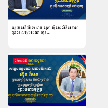
ឧត្តមសេនីយ៍ទោ ជាម សុភា ផ្ញើសារលិខិតគោរព
ជូនពរ សម្ដេចតេជោ ហ៊ុន…
ព័ត៌មានជាតិ