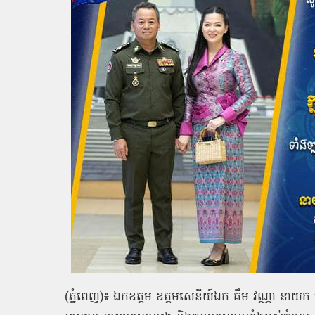
(ភ្នំពេញ)៖ ឯកឧត្ដម ឧត្តមសេនីយ៍ឯក គឹម វណ្ណា នាយក ម