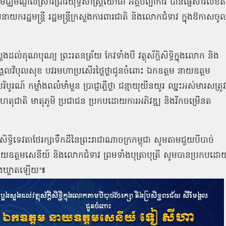
្ឌលស្រាវជ្រាវយុទ្ធសាស្ត្រយោធា អគ្គបញ្ជាការ បានផ្ញើសារលិខិត
ដ្ឋមន្ត្រី រដ្ឋមន្ត្រីក្រសួងការពារជាតិ និងលោកជំទាវ ក្នុងឱកាសចូ
ដល់គុណបុណ្យ ព្រះរតនត្រ័យ កែវទាំងបី វត្ថុស័ក្ដិសិទ្ធិក្នុងលោក និង
ជ័យមង្គលវិបុលសុខ បវរមហាប្រសើរថ្លៃថ្លាជូនចំពោះ ឯកឧត្ដម នាយឧត្ដម
 កម្លាំងពលំមាំមួន ប្រាជ្ញាភ្លឺថ្លា ជន្មាយុយឺនយូរ ឈ្នះអស់មារសត្រូវ
វហេតុជាតិ មាតុភូមិ ប្រជាជន ប្រកបដោយការអភិវឌ្ឍ និងរីកចម្រើនត
្តិសិទ្ធិទេវតាថែរក្សាទឹកដីនៃព្រះរាជាណាចក្រកម្ពុជា សូមតាមជួយបីបាច់
នាយឧត្ដមសេនីយ៍ និងលោកជំទាវ ព្រមទាំងបុត្រាបុត្រី សូមបានប្រកបដោ
្លៀងឃ្លាតឡើយ៕