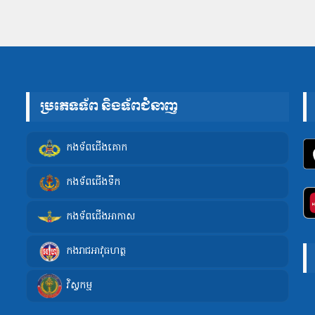
ប្រភេទទ័ព និងទ័ពជំនាញ
កងទ័ពជើងគោក
កងទ័ពជើងទឹក
កងទ័ពជើងអាកាស
កងរាជអាវុធហត្ថ
វិស្វកម្ម