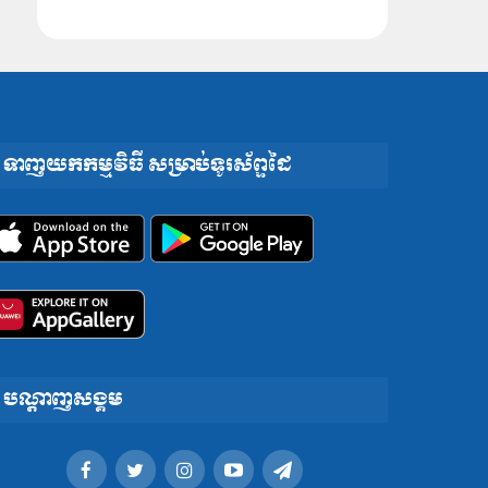
ទាញយកកម្មវិធី សម្រាប់ទូរស័ព្ទដៃ
បណ្តាញសង្គម