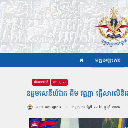
អគ្គបញ្ជាការ
ព័ត៌មានជាតិ
សារជូនពរ
ឧត្តមសេនីយ៍ឯក គឹម វណ្ណា ផ្ញើសារល
ដោយ
អគ្គបញ្ជាការ
ចេញផ្សាយ
ថ្ងៃទី 29 ខែ ធ្នូ ឆ្នាំ 2024