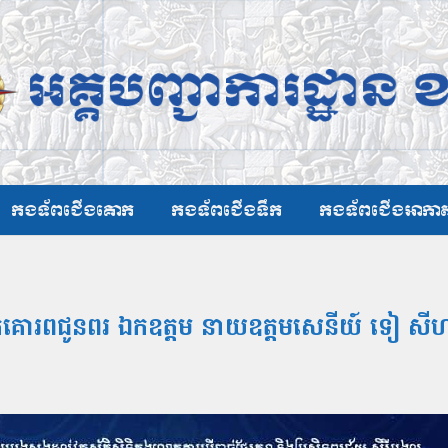
កងទ័ពជើងគោក
កងទ័ពជើងទឹក
កងទ័ពជើងអាកា
ិខិតគោរពជូនពរ ឯកឧត្ដម នាយឧត្ដមសេនីយ៍ ទៀ ស