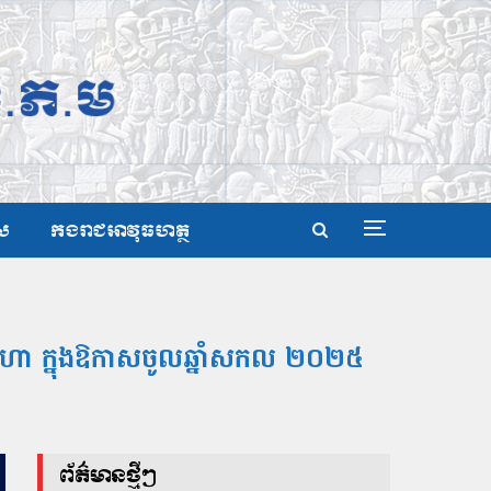
ស
កងរាជអាវុធហត្ថ
 សីហា ក្នុងឱកាសចូលឆ្នាំសកល ២០២៥
ព័ត៌មានថ្មីៗ