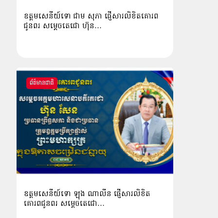
ឧត្តមសេនីយ៍ទោ ជាម សុភា ផ្ញើសារលិខិតគោរព
ជូនពរ សម្ដេចតេជោ ហ៊ុន…
ព័ត៌មានជាតិ
ឧត្ដមសេនីយ៍ទោ ឡុង ណាលីន ផ្ញើសារលិខិត
គោរពជូនពរ សម្ដេចតេជោ…