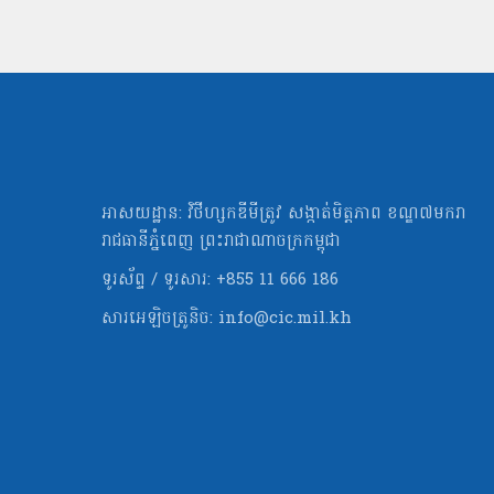
អាសយដ្ឋាន: វិថីហ្សកឌីមីត្រូវ សង្កាត់មិត្ដភាព ខណ្ឌ៧មករា
រាជធានីភ្នំពេញ ព្រះរាជាណាចក្រកម្ពុជា
ទូរស័ព្ទ / ទូរសារ: +855 11 666 186
សារអេឡិចត្រូនិច:
info@cic.mil.kh