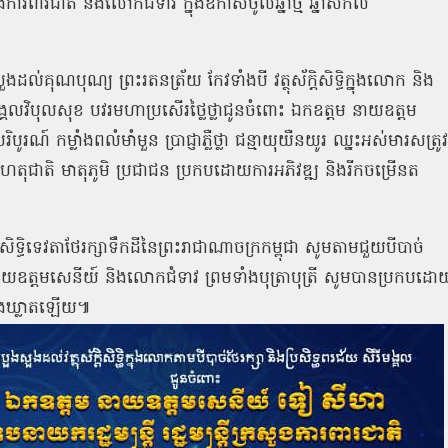
ួងការពារជាតិ និងលោកជំទាវ ក្នុងឱកាសចូលឆ្នាំថ្មី ឆ្នាំសកល
ដល់គុណបុណ្យ ព្រះរតនត្រ័យ កែវទាំងបី វត្ថុស័ក្ដិសិទ្ធិក្នុងលោក និង
ជ័យមង្គលវិបុលសុខ បវរមហាប្រសើរថ្លៃថ្លាជូនចំពោះ ឯកឧត្ដម នាយឧត្ដម
 កម្លាំងពលំមាំមួន ប្រាជ្ញាភ្លឺថ្លា ជន្មាយុយឺនយូរ ឈ្នះអស់មារសត្រូវ
វហេតុជាតិ មាតុភូមិ ប្រជាជន ប្រកបដោយការអភិវឌ្ឍ និងរីកចម្រើនត
្តិសិទ្ធិទេវតាថែរក្សាទឹកដីនៃព្រះរាជាណាចក្រកម្ពុជា សូមតាមជួយបីបាច់
នាយឧត្ដមសេនីយ៍ និងលោកជំទាវ ព្រមទាំងបុត្រាបុត្រី សូមបានប្រកបដោ
្លៀងឃ្លាតឡើយ៕