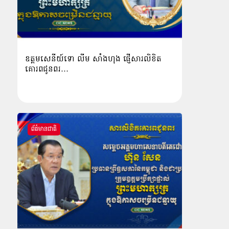
ឧត្តមសេនីយ៍ទោ លីម​ សាំង​ហុង​ ផ្ញើសារលិខិត
គោរពជូនពរ…
ព័ត៌មានជាតិ