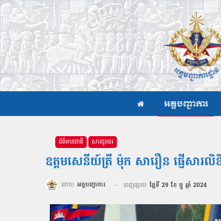
អគ្គបញ្ជាការ
ព័ត៌មានជាតិ
សារជូនពរ
ឧត្ដមសេនីយ៍ត្រី ម៉ុក សារឿន ផ្ញើស
ដោយ
អគ្គបញ្ជាការ
ចេញផ្សាយ
ថ្ងៃទី 29 ខែ ធ្នូ ឆ្នាំ 2024