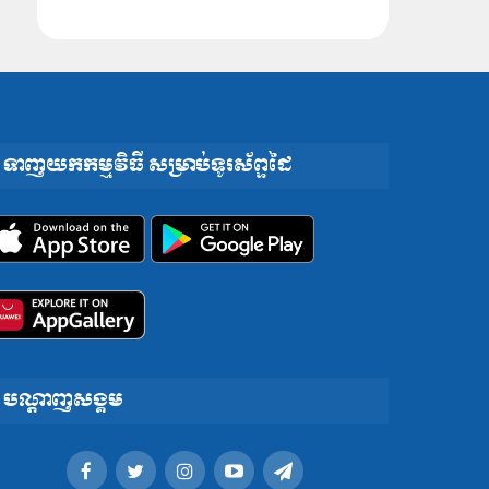
ទាញយកកម្មវិធី សម្រាប់ទូរស័ព្ទដៃ
បណ្តាញសង្គម