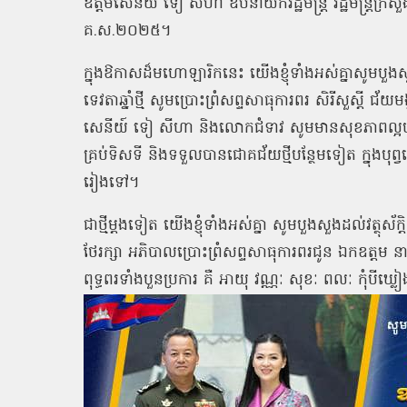
ឧត្ដមសេនីយ៍ ទៀ សីហា ឧបនាយករដ្ឋមន្ត្រី រដ្ឋមន្ត្រីក្រស
គ
.
ស
.
២០២៥។
ក្នុងឱកាសដ៏មហោឡារិកនេះ យើងខ្ញុំទាំងអស់គ្នាសូមបួងសួង
ទេវតាឆ្នាំថ្មី សូមប្រោះព្រំសព្ទសាធុការពរ សិរីសួស្ដី 
សេនីយ៍ ទៀ សីហា និងលោកជំទាវ សូមមានសុខភាពល្អបរិបូរណ៍
គ្រប់ទិសទី និងទទួលបានជោគជ័យថ្មីបន្ថែមទៀត ក្នុងបុព្
រៀងទៅ។
ជាថ្មីម្ដងទៀត យើងខ្ញុំទាំងអស់គ្នា សូមបួងសួងដល់វត្ថុស័ក
ថែរក្សា អភិបាលប្រោះព្រំសព្ទសាធុការពរជូន ឯកឧត្ដម 
ពុទ្ធពរទាំងបួនប្រការ គឺ អាយុ វណ្ណៈ សុខៈ ពលៈ កុំបីឃ