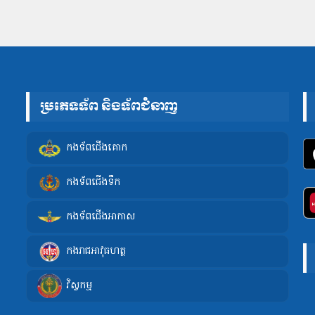
ប្រភេទទ័ព និងទ័ពជំនាញ
កងទ័ពជើងគោក
កងទ័ពជើងទឹក
កងទ័ពជើងអាកាស
កងរាជអាវុធហត្ថ
វិស្វកម្ម