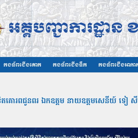
កងទ័ពជើងគោក
កងទ័ពជើងទឹក
កងទ័ពជើងអាកា
ារលិខិតគោរពជូនពរ ឯកឧត្ដម នាយឧត្ដមសេនីយ៍ ទៀ