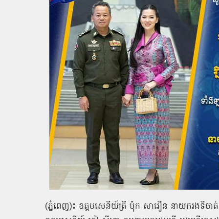
(
ភ្នំពេញ
)
៖ ឧត្ដមសេនីយ៍ត្រី ម៉ុក សារឿន នាយករងទីចាត់