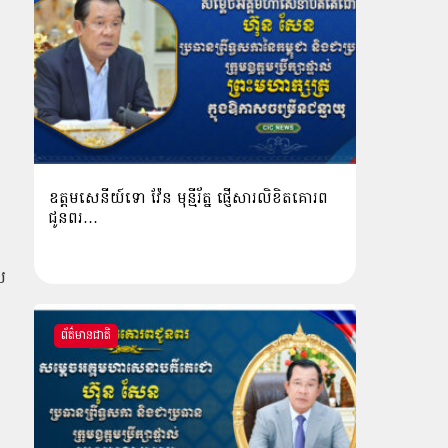
ឧត្តមសេនីយ៍ទោ វ៉ែន មុន្មីរ័ត្ន ផ្ញើសារលិខិតគោរព
ជូនពរ…
យ
ព័ត៌មានជាតិ