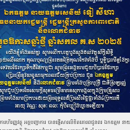
ការហិរញ្ញវត្ថុ អគ្គបញ្ជាការ បានផ្ញើសារលិខិតគោរពជូនពរ ឯកឧត្ដម នា