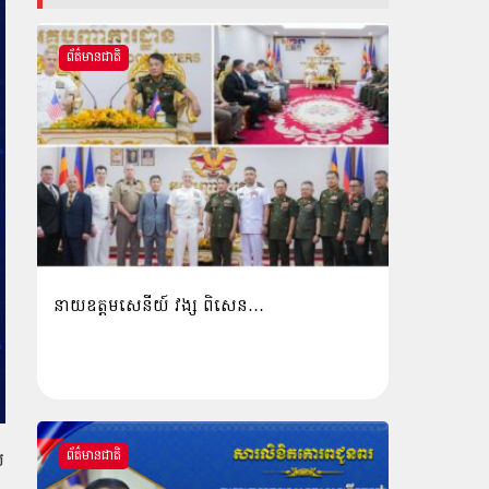
ព័ត៌មានជាតិ
នាយឧត្តមសេនីយ៍ វង្ស ពិសេន…
ព័ត៌មានជាតិ
យ