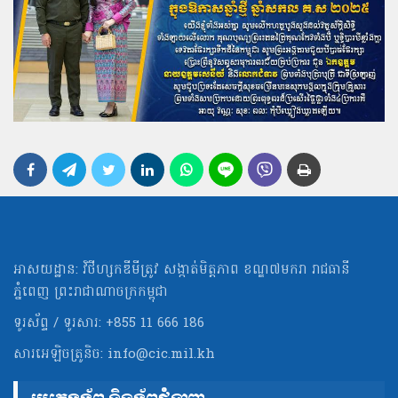
អាសយដ្ឋាន: វិថីហ្សកឌីមីត្រូវ សង្កាត់មិត្ដភាព ខណ្ឌ៧មករា រាជធានី
ភ្នំពេញ ព្រះរាជាណាចក្រកម្ពុជា
ទូរស័ព្ទ / ទូរសារ: +855 11 666 186
សារអេឡិចត្រូនិច:
info@cic.mil.kh