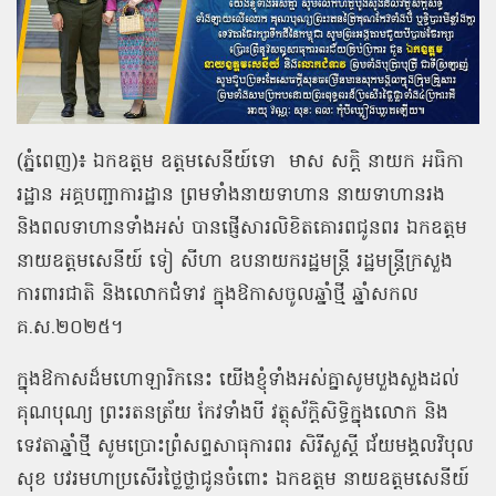
(ភ្នំពេញ)៖ ឯកឧត្ដម ឧត្តមសេនីយ៍ទោ
មាស សក្តិ នាយក អធិកា
រដ្ឋាន អគ្គបញ្ជាការដ្ឋាន ព្រមទាំងនាយទាហាន នាយទាហានរង
និងពលទាហានទាំងអស់ បានផ្ញើសារលិខិតគោរពជូនពរ ឯកឧត្ដម
នាយឧត្ដមសេនីយ៍ ទៀ សីហា ឧបនាយករដ្ឋមន្ត្រី រដ្ឋមន្ត្រីក្រសួង
ការពារជាតិ និងលោកជំទាវ ក្នុងឱកាសចូលឆ្នាំថ្មី ឆ្នាំសកល
គ.ស.២០២៥។
ក្នុងឱកាសដ៏មហោឡារិកនេះ យើងខ្ញុំទាំងអស់គ្នាសូមបួងសួងដល់
គុណបុណ្យ ព្រះរតនត្រ័យ កែវទាំងបី វត្ថុស័ក្ដិសិទ្ធិក្នុងលោក និង
ទេវតាឆ្នាំថ្មី សូមប្រោះព្រំសព្ទសាធុការពរ សិរីសួស្ដី ជ័យមង្គលវិបុល
សុខ បវរមហាប្រសើរថ្លៃថ្លាជូនចំពោះ ឯកឧត្ដម នាយឧត្ដមសេនីយ៍