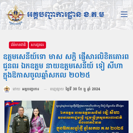
ព័ត៌មានជាតិ
សារជូនពរ
ឧត្តមសេនីយ៍ទោ មាស សក្តិ ផ្ញើសារលិខិតគោរព
ជូនពរ ឯកឧត្ដម នាយឧត្ដមសេនីយ៍ ទៀ សីហា
ក្នុងឱកាសចូលឆ្នាំសកល ២០២៥
ដោយ
អគ្គបញ្ជាការ
ចេញផ្សាយ
ថ្ងៃទី 30 ខែ ធ្នូ ឆ្នាំ 2024