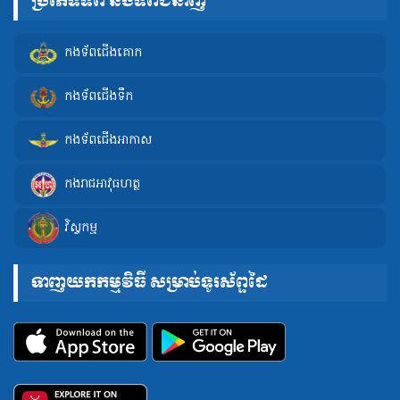
ប្រភេទទ័ព និងទ័ពជំនាញ
កងទ័ពជើងគោក
កងទ័ពជើងទឹក
កងទ័ពជើងអាកាស
កងរាជអាវុធហត្ថ
វិស្វកម្ម
ទាញយកកម្មវិធី សម្រាប់ទូរស័ព្ទដៃ