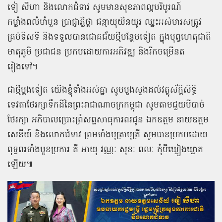
ទៀ សីហា និងលោកជំទាវ សូមមានសុខភាពល្អបរិបូរណ៍
កម្លាំងពលំមាំមួន ប្រាជ្ញាភ្លឺថ្លា ជន្មាយុយឺនយូរ ឈ្នះអស់មារសត្រូវ
គ្រប់ទិសទី និងទទួលបានជោគជ័យថ្មីបន្ថែមទៀត ក្នុងបុព្វហេតុជាតិ
មាតុភូមិ ប្រជាជន ប្រកបដោយការអភិវឌ្ឍ និងរីកចម្រើនត
រៀងទៅ។
ជាថ្មីម្ដងទៀត យើងខ្ញុំទាំងអស់គ្នា សូមបួងសួងដល់វត្ថុស័ក្តិសិទ្ធិ
ទេវតាថែរក្សាទឹកដីនៃព្រះរាជាណាចក្រកម្ពុជា សូមតាមជួយបីបាច់
ថែរក្សា អភិបាលប្រោះព្រំសព្ទសាធុការពរជូន ឯកឧត្ដម នាយឧត្ដម
សេនីយ៍ និងលោកជំទាវ ព្រមទាំងបុត្រាបុត្រី សូមបានប្រកបដោយ
ពុទ្ធពរទាំងបួនប្រការ គឺ អាយុ វណ្ណៈ សុខៈ ពលៈ កុំបីឃ្លៀងឃ្លាត
ឡើយ៕