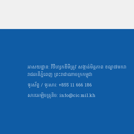
អាសយដ្ឋាន: វិថីហ្សកឌីមីត្រូវ សង្កាត់មិត្ដភាព ខណ្ឌ៧មករា
រាជធានីភ្នំពេញ ព្រះរាជាណាចក្រកម្ពុជា
ទូរស័ព្ទ / ទូរសារ: +855 11 666 186
សារអេឡិចត្រូនិច:
info@cic.mil.kh