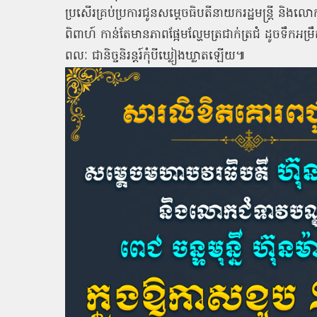
ប្រសើរគ្រប់ប្រការជូនសម្តេចធិបតីនាយករដ្ឋមន្ត្រី និងល
ពិពាហ៍ កាន់តែមានភាពផ្អែមល្ហែមត្រជាក់ត្រជំ ដូចទឹកអម្
ពលៈ ជានិច្ចនិរន្តរ៍កុំបីឃ្លៀងឃ្លាតឡើយ៕