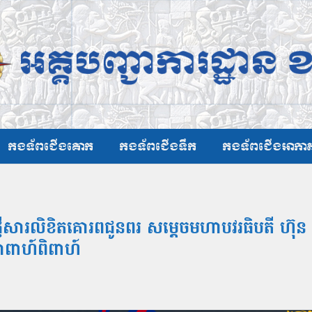
កងទ័ពជើងគោក
កងទ័ពជើងទឹក
កងទ័ពជើងអាកា
 ផ្ញើសារលិខិតគោរពជូនពរ សម្តេចមហាបវរធិបតី ហ៊
ងអាពាហ៍ពិពាហ៍