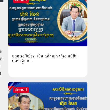
ព័ត៌មានជាតិ
ោក
ឧត្តមសេនីយ៍ទោ លីម​ សាំង​ហុង​ ផ្ញើសារលិខិត
ីត
គោរពជូនពរ…
រ
វ
ព័ត៌មានជាតិ