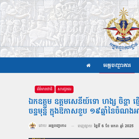
អគ្គបញ្ជាការ
ព័ត៌មានជាតិ
សារជូនពរ
ឯកឧត្តម ឧត្ដមសេនីយ៍ទោ ហង្ស ចិន្ដា
ចន្ទមុន្នី ក្នុងឱកាសខួប ១៩ឆ្នាំនៃចំណ
ដោយ
អគ្គបញ្ជាការ
ចេញផ្សាយ
ថ្ងៃទី 6 ខែ មករា ឆ្នាំ 2025