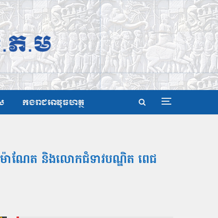
ស
កងរាជអាវុធហត្ថ
ុន ម៉ាណែត និងលោកជំទាវបណ្ឌិត ពេជ