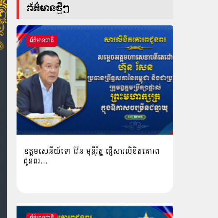
ព័ត៌មានថ្មីៗ
ព័ត៌មានជាតិ
ឧត្តមសេនីយ៍ទោ វ៉ែន មុន្មីរ័ត្ន ផ្ញើសារលិខិតគោរព
ជូនពរ…