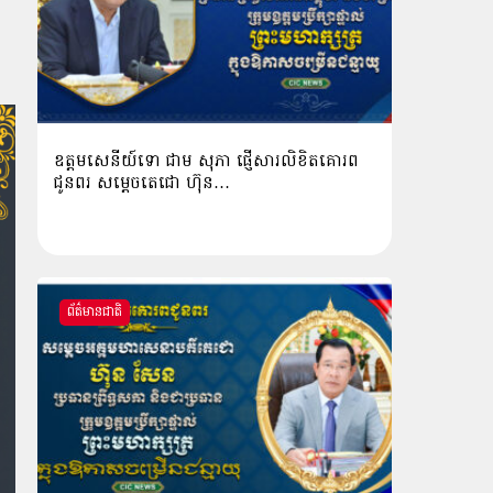
ឧត្តមសេនីយ៍ទោ ជាម សុភា ផ្ញើសារលិខិតគោរព
ជូនពរ សម្ដេចតេជោ ហ៊ុន…
ព័ត៌មានជាតិ