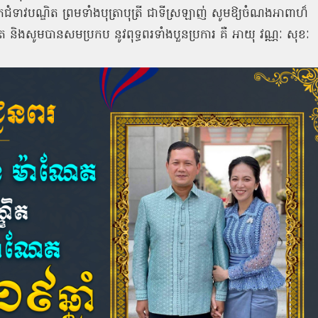
ោកជំទាវបណ្ឌិត ព្រមទាំងបុត្រាបុត្រី ជាទីស្រឡាញ់ សូមឱ្យចំណងអាពាហ៏
រឹត និងសូមបានសមប្រកប នូវពុទ្ធពរទាំងបួនប្រការ គឺ អាយុ វណ្ណៈ សុខៈ