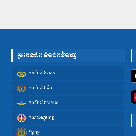
ប្រភេទទ័ព និងទ័ពជំនាញ
កងទ័ពជើងគោក
កងទ័ពជើងទឹក
កងទ័ពជើងអាកាស
កងរាជអាវុធហត្ថ
វិស្វកម្ម