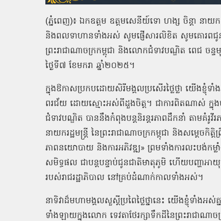
(ភ្នំពេញ)៖ ឯកឧត្តម ឧត្ដមសេនីយ៍ទោ ហង្ស ចិន្ដា នា
និងពលទាហានទាំងអស់ សូមផ្ញើសារលិខិត សូមគោរពជូនពរ
ព្រះរាជាណាចក្រកម្ពុជា និងលោកជំទាវបណ្ឌិត ពេជ ចន្ទមុ
ថ្ងៃទី៧ ខែមករា ឆ្នាំ២០២៥។
ក្នុងឱកាសប្រកបដោយសិរីមង្គលប្រសើរថ្លៃថ្លា យើងខ្ញុំ
ពរជ័យ ដោយស្មោះអស់ពីដួងចិត្ត។ ជាការពិតណាស់ ក្នុ
ជំទាវបណ្ឌិត បាននឹងកំពុងបន្តនិរន្តរភាពដឹកនាំ តាមគំរូ
នាយករដ្ឋមន្ត្រី នៃព្រះរាជាណាចក្រកម្ពុជា និងសម្តេចកិត្តិព្
ភាពនយោបាយ និងការអភិវឌ្ឍ» ព្រមទាំងការលះបង់កម្លាំង
សមិទ្ធផល ជាបន្តបន្ទាប់ជូនជាតិមាតុភូមិ ហើយបញ្ហាអាយុ
របស់រាជរដ្ឋាភិបាល នៅគ្រប់ដំណាក់កាលទាំងអស់។
នាទិវាដ៏មហាមង្គលសួស្តីប្រពៃថ្លៃថ្នានេះ យើងខ្ញុំទាំងអស់គ
ទាំងឡាយក្នុងលោក ទេវតាថែរក្សាទឹកដីនៃព្រះរាជាណាចក្រ