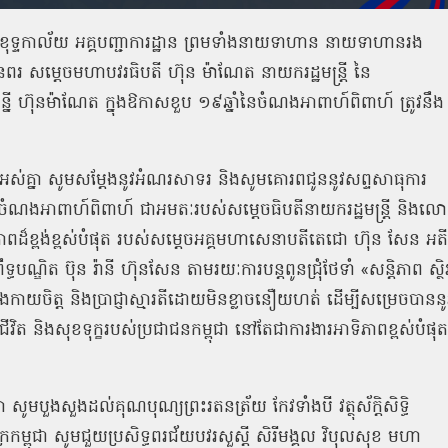
យកខុទ្ទកាល័យ អគ្គបញ្ជាការដ្ឋាន ព្រមទាំងនាយទាហាន នាយទាហានរង
 សម្តេចមហាបវរធិបតី ហ៊ុន ម៉ាណែត នាយករដ្ឋមន្ត្រី នៃ
ន្នី ហ៊ុនម៉ាណែត ក្នុងឱកាសខួប ១៩ឆ្នាំនៃចំណងអាពាហ៍ពិពាហ៍ ត្រូវនឹង
ទាំងអស់គ្នា សូមសម្តែងនូវអំណរសាទរ និងសូមគោរពជូននូវសព្ទសាធុការ
ងចំណងអាពាហ៍ពិពាហ៍ ជាអមតៈរបស់សម្តេចធិបតីនាយករដ្ឋមន្ត្រី និងល
វីរភាពដ៏ខ្ពង់ខ្ពស់បំផុត របស់សម្តេចអគ្គមហាសេនាបតីតេជោ ហ៊ុន សែន អត
រឹទ្ធបណ្ឌិត ប៊ុន រ៉ានី ហ៊ុនសែន តាមរយៈការបន្តពូនជ្រុំថែទាំ «សន្តិភាព ស្ថិ
កាយចិត្ត និងប្រាជ្ញាស្មារតីដោយមិនខ្លាចនឿយហត់ ដើម្បីសម្រេចបាននូ
ជីវិត និងសុខទុក្ខរបស់ប្រជាជនកម្ពុជា នៅតែជាការងារអាទិភាពខ្ពស់បំផុត
្នា សូមបួងសួងដល់គុណបុណ្យព្រះរតនត្រ័យ កែវទាំងបី វត្ថុស័ក្តិសិទ្ធិ
កម្ពុជា សូមជួយប្រសិទ្ធពរជ័យបវរសួស្តី សិរីមង្គល វិបុលសុខ មហា