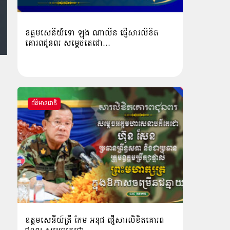
ឧត្ដមសេនីយ៍ទោ ឡុង ណាលីន ផ្ញើសារលិខិត
គោរពជូនពរ សម្ដេចតេជោ…
ព័ត៌មានជាតិ
ឧត្តមសេនីយ៍ត្រី កែម អនុជ ផ្ញើសារលិខិតគោរព