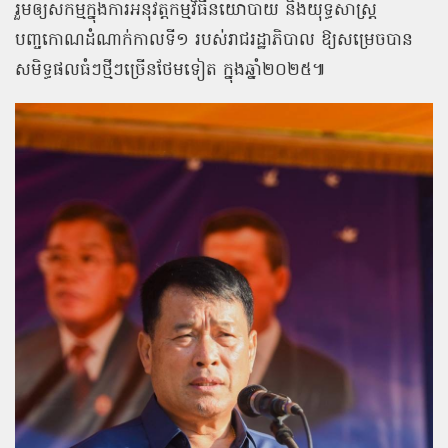
រួមឲ្យសកម្មក្នុងការអនុវត្តកម្មវិធីនយោបាយ និងយុទ្ធសាស្ត្រ
បញ្ចកោណដំណាក់កាលទី១ របស់រាជរដ្ឋាភិបាល ឱ្យសម្រេចបាន
សមិទ្ធផលធំៗថ្មីៗច្រើនថែមទៀត ក្នុងឆ្នាំ២០២៥៕