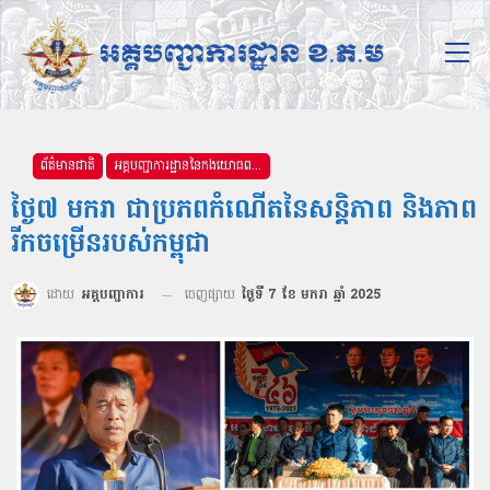
ព័ត៌មានជាតិ
អគ្គបញ្ជាការដ្ឋាននៃកងយោធពលខេមរភូមិន្ទ
ថ្ងៃ៧ មករា ជាប្រភពកំណើតនៃសន្ដិភាព និងភាព
រីកចម្រើនរបស់កម្ពុជា
ដោយ
អគ្គបញ្ជាការ
ចេញផ្សាយ
ថ្ងៃទី 7 ខែ មករា ឆ្នាំ 2025