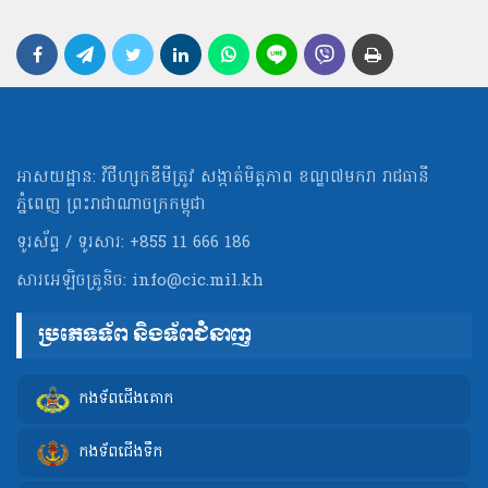
អាសយដ្ឋាន: វិថីហ្សកឌីមីត្រូវ សង្កាត់មិត្ដភាព ខណ្ឌ៧មករា រាជធានី
ភ្នំពេញ ព្រះរាជាណាចក្រកម្ពុជា
ទូរស័ព្ទ / ទូរសារ: +855 11 666 186
សារអេឡិចត្រូនិច:
info@cic.mil.kh
ប្រភេទទ័ព និងទ័ពជំនាញ
កងទ័ពជើងគោក
កងទ័ពជើងទឹក