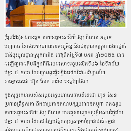
(ព្រៃវែង)៖ ឯកឧត្តម នាយឧត្ដមសេនីយ៍ វង្ស ពិសេន អគ្គមេ
បញ្ជាការ នៃកងយោធពលខេមរភូមិន្ទ និងជាប្រធានក្រុមការងារថ្នាក់
ជាតិចុះមូលដ្ឋានស្រុកពារាំង នៅព្រឹកថ្ងៃទី៧ មករា ឆ្នាំ២០២៥ បាន
អញ្ជើញជាអធិបតីក្នុងពិធីអបអរសាទរខួបលើកទី៤៦ នៃទិវាជ័យ
ជម្នះ ៧ មករា ដែលប្រារព្ធធ្វើឡើងនៅបរិវេណវិទ្យាល័យ
សម្ដេចតេជោ ហ៊ុន សែន ពារាំង ខេត្តព្រៃវែង។
ក្នុងសុន្ទរកថារបស់សម្តេចអគ្គមហាសេនាបតីតេជោ ហ៊ុន សែន
ប្រធានព្រឹទ្ធសភា និងជាប្រធានគណបក្សប្រជាជនកម្ពុជា ឯកឧត្តម
នាយឧត្តមសេនីយ៍ វង្ស ពិសេន បានគូសបញ្ជាក់នូវខ្លឹមសារថ្ងៃជ័យ
ជម្នះ ៧ មករា ដែលជាថ្ងៃប្រវត្តិសាស្រ្តសម្រាប់ប្រជាជាតិកម្ពុជា
ទាំងមូល ហើយជាសច្ចភាពប្រវត្តិសាស្ត្រ និងជាមេរៀនដែលត្រូវ