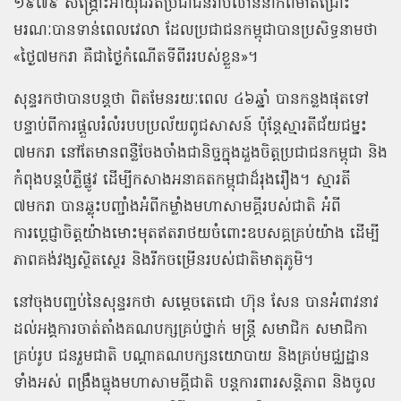
១៩៧៩ សង្គ្រោះអាយុជីវិតប្រជាជនរាប់លាននាក់ពីមាត់ជ្រោះ
មរណៈបានទាន់ពេលវេលា ដែលប្រជាជនកម្ពុជាបានប្រសិទ្ធនាមថា
«ថ្ងៃ៧មករា គឺជាថ្ងៃកំណើតទីពីររបស់ខ្លួន»។
សុន្ទរកថាបានបន្តថា ពិតមែនរយៈពេល ៤៦ឆ្នាំ បានកន្លងផុតទៅ
បន្ទាប់ពីការផ្តួលរំលំរបបប្រល័យពូជសាសន៍ ប៉ុន្តែស្មារតីជ័យជម្នះ
៧មករា នៅតែមានពន្លឺចែងចាំងជានិច្ចក្នុងដួងចិត្តប្រជាជនកម្ពុជា និង
កំពុងបន្តបំភ្លឺផ្លូវ ដើម្បីកសាងអនាគតកម្ពុជាដ៏រុងរឿង។ ស្មារតី
៧មករា បានឆ្លុះបញ្ចាំងអំពីកម្លាំងមហាសាមគ្គីរបស់ជាតិ អំពី
ការប្តេជ្ញាចិត្តយ៉ាងមោះមុតឥតរាថយចំពោះឧបសគ្គគ្រប់យ៉ាង ដើម្បី
ភាពគង់វង្សស្ថិតស្ថេរ និងរីកចម្រើនរបស់ជាតិមាតុភូមិ។
នៅចុងបញ្ចប់នៃសុន្ទរកថា សម្ដេចតេជោ ហ៊ុន សែន បានអំពាវនាវ
ដល់អង្គការចាត់តាំងគណបក្សគ្រប់ថ្នាក់ មន្ត្រី សមាជិក សមាជិកា
គ្រប់រូប ជនរួមជាតិ បណ្តាគណបក្សនយោបាយ និងគ្រប់មជ្ឈដ្ឋាន
ទាំងអស់ ពង្រឹងធ្លុងមហាសាមគ្គីជាតិ បន្តការពារសន្តិភាព និងចូល