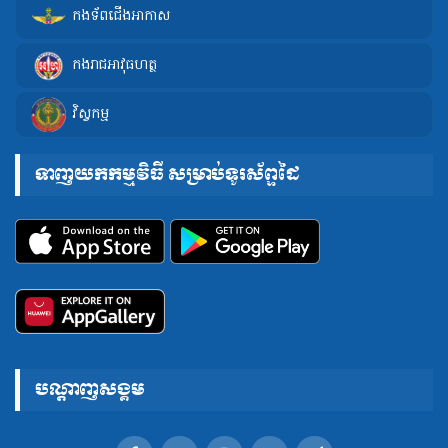
កងទ័ពជើងអាកាស
កងរាជអាវុធហត្ថ
វិស្វកម្ម
ទាញយកកម្មវិធី សម្រាប់ទូរស័ព្ទដៃ
បណ្តាញសង្គម