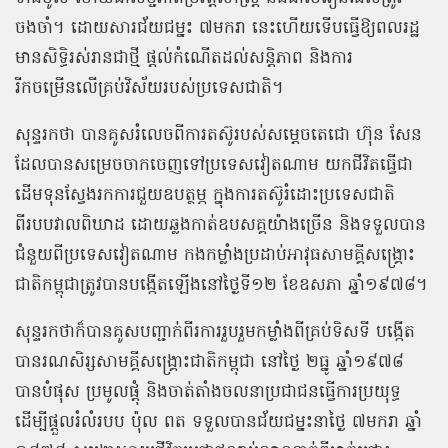
ចងចាំ។ ដោយសារជ័យជម្នះ ៧មករា នេះហើយទើបធ្វើឱ្យពលរដ្ឋ
មានសិទ្ធិរស់រានជាថ្មី ផ្ដល់កំណើតដល់សន្ដិភាព និងការ
រីកចម្រើនលើគ្រប់វិស័យរបស់ប្រទេសជាតិ។
សុន្ទរកថា បានគូសរំលេចពីការតស៊ូរបស់សម្ដេចតេជោ ហ៊ុន សែន
ដែលបានសម្រេចចាកចេញទៅប្រទេសវៀតណាម យកជីវិតធ្វើជា
ដើមទុនស្វែងរកការជួយឧបត្ថម្ភ ក្នុងការតស៊ូរំដោះប្រទេសជាតិ
ពីរបបវាលពិឃាដ ដោយឆ្លងកាត់ឧបសគ្គយ៉ាងច្រើន និងទទួលបាន
ជំនួយពីប្រទេសវៀតណាម កងកម្លាំងប្រដាប់អាវុធសាមគ្គីសង្គ្រោះ
ជាតិកម្ពុជាត្រូវបានបង្កើតឡើងនៅថ្ងៃទី១២ ខែឧសភា ឆ្នាំ១៩៧៨។
សុន្ទរកថាក៏បានគូសបញ្ជាក់ពីរការរួបរួមកម្លាំងពីគ្រប់ទិសទី បង្កើត
បានរណសិរ្សសាមគ្គីសង្គ្រោះជាតិកម្ពុជា នៅថ្ងៃ ២ធ្នូ ឆ្នាំ១៩៧៨
បានបំផុស ប្រមូលផ្តុំ និងចាត់តាំងចលនាប្រជាជនធ្វើការប្រយុទ្ធ
ដើម្បីផ្តួលរំលំរបប ប៉ុល ពត ទទួលបានជ័យជម្នះនាថ្ងៃ ៧មករា ឆ្នាំ